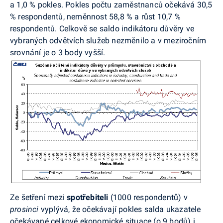
a 1,0 % pokles. Pokles počtu zaměstnanců očekává 30,5
% respondentů, neměnnost 58,8 % a růst 10,7 %
respondentů. Celkově se saldo indikátoru důvěry ve
vybraných odvětvích služeb nezměnilo a v meziročním
srovnání je o 3 body vyšší.
Ze šetření mezi
spotřebiteli
(1000 respondentů) v
prosinci
vyplývá, že očekávají pokles salda ukazatele
očekávané celkové ekonomické situace (o 9 bodů) i