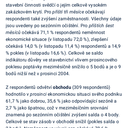
stavební činnosti svědčí o jejím celkově vysokém
zakázkovém krytí. Pro
příští tři měsíce
očekávají
respondenti také zvýšení zaměstnanosti. Všechny údaje
jsou uvedeny po sezónním očištění. Pro
příštích šest
měsíců
očekává 71,1 % respondentů neměnnost
ekonomické situace (v listopadu 72,0 %), zlepšení
očekává 14,0 % (v listopadu 11,4 %) respondentů a 14,9
% pokles (v listopadu 16,6 %). Celkově se saldo
indikátoru důvěry ve stavebnictví vlivem prosincového
poklesu poptávky meziměsíčně snížilo o 5 bodů a je o 9
bodů nižší než v prosinci 2004.
Z respondentů odvětví
obchodu
(309 respondentů)
hodnotilo v
prosinci
ekonomickou situaci svého podniku
61,7 % jako dobrou, 35,6 % jako odpovídající sezóně a
2,7 % jako špatnou, což v meziměsíčním srovnání
znamená po sezónním očištění zvýšení salda o 4 body.
Celkově se stav zásob v obchodě snížil (pokles salda o