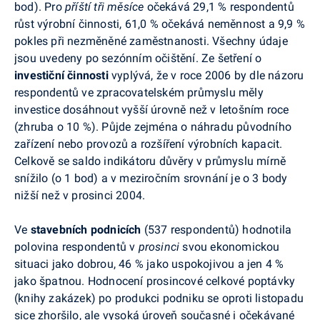
bod). Pro
příští tři měsíce
očekává 29,1 % respondentů
růst výrobní činnosti, 61,0 % očekává neměnnost a 9,9 %
pokles při nezměněné zaměstnanosti. Všechny údaje
jsou uvedeny po sezónním očištění. Ze šetření o
investiční činnosti
vyplývá, že v roce 2006 by dle názoru
respondentů ve zpracovatelském průmyslu měly
investice dosáhnout vyšší úrovně než v letošním roce
(zhruba o 10 %). Půjde zejména o náhradu původního
zařízení nebo provozů a rozšíření výrobních kapacit.
Celkově se saldo indikátoru důvěry v průmyslu mírně
snížilo (o 1 bod) a v meziročním srovnání je o 3 body
nižší než v prosinci 2004.
Ve
stavebních podnicích
(537 respondentů) hodnotila
polovina respondentů v
prosinci
svou ekonomickou
situaci jako dobrou, 46 % jako uspokojivou a jen 4 %
jako špatnou. Hodnocení prosincové celkové poptávky
(knihy zakázek) po produkci podniku se oproti listopadu
sice zhoršilo, ale vysoká úroveň současné i očekávané