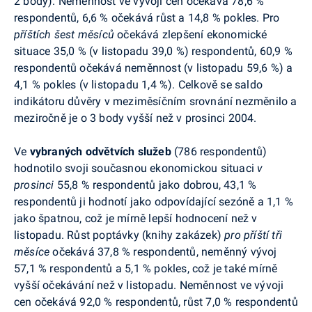
2 body). Neměnnost ve vývoji cen očekává 78,6 %
respondentů, 6,6 % očekává růst a 14,8 % pokles. Pro
příštích šest měsíců
očekává zlepšení ekonomické
situace 35,0 % (v listopadu 39,0 %) respondentů, 60,9 %
respondentů očekává neměnnost (v listopadu 59,6 %) a
4,1 % pokles (v listopadu 1,4 %). Celkově se saldo
indikátoru důvěry v meziměsíčním srovnání nezměnilo a
meziročně je o 3 body vyšší než v prosinci 2004.
Ve
vybraných odvětvích služeb
(786 respondentů)
hodnotilo svoji současnou ekonomickou situaci
v
prosinci
55,8 % respondentů jako dobrou, 43,1 %
respondentů ji hodnotí jako odpovídající sezóně a 1,1 %
jako špatnou, což je mírně lepší hodnocení než v
listopadu. Růst poptávky (knihy zakázek)
pro příští tři
měsíce
očekává 37,8 % respondentů, neměnný vývoj
57,1 % respondentů a 5,1 % pokles, což je také mírně
vyšší očekávání než v listopadu. Neměnnost ve vývoji
cen očekává 92,0 % respondentů, růst 7,0 % respondentů