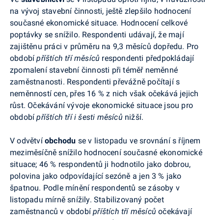
na vývoj stavební činnosti, ještě zlepšilo hodnocení
současné ekonomické situace. Hodnocení celkové
poptávky se snížilo. Respondenti udávají, že mají
zajištěnu práci v průměru na 9,3 měsíců dopředu. Pro
období
příštích tří měsíců
respondenti předpokládají
zpomalení stavební činnosti při téměř neměnné
zaměstnanosti. Respondenti převážně počítají s
neměnností cen, přes 16 % z nich však očekává jejich
růst. Očekávání vývoje ekonomické situace jsou pro
období
příštích tří i šesti měsíců
nižší.
V odvětví
obchodu
se v listopadu ve srovnání s říjnem
meziměsíčně snížilo hodnocení současné ekonomické
situace; 46 % respondentů ji hodnotilo jako dobrou,
polovina jako odpovídající sezóně a jen 3 % jako
špatnou. Podle mínění respondentů se zásoby v
listopadu mírně snížily. Stabilizovaný počet
zaměstnanců v období
příštích tří měsíců
očekávají