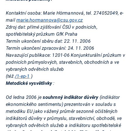
Kontaktní osoba
:
Marie Hörmannová, tel. 274052049, e-
mail
marie.hormannova@csu.gov.cz
Zdroj dat: přímé zjišťování ČSÚ v podnicích,
spotřebitelský průzkum GfK Praha
Termín ukončení sběru dat: 22. 11. 2006
Termín ukončení zpracování: 24. 11. 2006
Navazující publikace: 1201-06 Konjunkturální průzkum v
podnicích průmyslových, stavebních, obchodních a ve
vybraných odvětvích služeb
(též
/1-ep-1
)
Metodické vysvětlivky
:
Od ledna 2006 je
souhrnný indikátor důvěry
(indikátor
ekonomického sentimentu) prezentován v souladu s
metodiku EU jako vážený průměr sezonně očištěných
indikátorů důvěry v průmyslu, stavebnictví, obchodě, ve
vybraných odvětvích služeb a indikátoru spotřebitelské