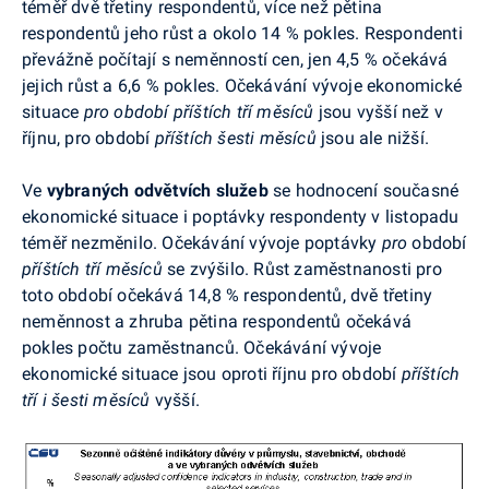
téměř dvě třetiny respondentů, více než pětina
respondentů jeho růst a okolo 14 % pokles. Respondenti
převážně počítají s neměnností cen, jen 4,5 % očekává
jejich růst a 6,6 % pokles. Očekávání vývoje ekonomické
situace
pro období příštích tří měsíců
jsou vyšší než v
říjnu, pro období
příštích šesti měsíců
jsou ale nižší.
Ve
vybraných odvětvích služeb
se hodnocení současné
ekonomické situace i poptávky respondenty v listopadu
téměř nezměnilo. Očekávání vývoje poptávky
pro
období
příštích tří měsíců
se zvýšilo. Růst zaměstnanosti pro
toto období očekává 14,8 % respondentů, dvě třetiny
neměnnost a zhruba pětina respondentů očekává
pokles počtu zaměstnanců. Očekávání vývoje
ekonomické situace jsou oproti říjnu pro období
příštích
tří i šesti měsíců
vyšší.