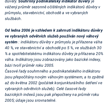
důvěry.
Souhrnný podnikatelský indikátor důvěry
je
vážený průměr sezonně očištěných indikátorů důvěry v
průmyslu, stavebnictví, obchodě a ve vybraných
službách.
Od ledna 2006 je vzhledem k zahrnutí indikátoru důvěry
ve vybraných odvětvích služeb používán nový váhový
systém
: indikátoru důvěry v průmyslu je přiřazena váha
40 %, ve stavebnictví a obchodě po 5 %, ve službách 30
% a spotřebitelskému indikátoru důvěry je přiřazena 20%
váha. Indikátory jsou zobrazovány jako bazické indexy,
bázi tvoří průměr roku 2005.
Časové řady souhrnného a podnikatelského indikátoru
jsou přepočítány novým váhovým systémem, a to zpětně
až do května 2002 (počátek konjunkturálního šetření ve
vybraných odvětvích služeb). Celé časové řady
bazických indexů jsou pak přepočteny na průměr roku
2005; údaje jsou srovnatelné.