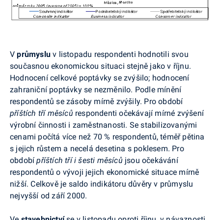
V
průmyslu
v listopadu respondenti hodnotili svou
současnou ekonomickou situaci stejně jako v říjnu.
Hodnocení celkové poptávky se zvýšilo; hodnocení
zahraniční poptávky se nezměnilo. Podle mínění
respondentů se zásoby mírně zvýšily. Pro období
příštích tří měsíců
respondenti očekávají mírné zvýšení
výrobní činnosti i zaměstnanosti. Se stabilizovanými
cenami počítá více než 70 % respondentů, téměř pětina
s jejich růstem a necelá desetina s poklesem. Pro
období
příštích tří i šesti měsíců
jsou očekávání
respondentů o vývoji jejich ekonomické situace mírně
nižší. Celkově je saldo indikátoru důvěry v průmyslu
nejvyšší od září 2000.
Ve
stavebnictví
se v listopadu oproti říjnu, v návaznosti