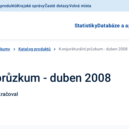
 produktů
Krajské správy
Časté dotazy
Volná místa
Statistiky
Databáze a a
ůzkumy
Katalog produktů
Konjunkturální průzkum - duben 2008
 průzkum - duben 2008
kračoval