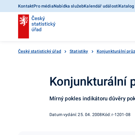
Kontakt
Pro média
Nabídka služeb
Kalendář událostí
Katalog
Český statistický úřad
Statistiky
Konjunkturální pr
Konjunkturální
Mírný pokles indikátoru důvěry po
Datum vydání: 25. 04. 2008
Kód: r-1201-08