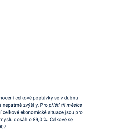
.
dnocení celkové poptávky se v dubnu
 nepatrně zvýšily. Pro
příští tři měsíce
í celkové ekonomické situace jsou pro
růmyslu dosáhlo 89,0 %. Celkově se
007.