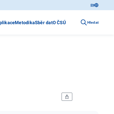
EN
plikace
Metodika
Sběr dat
O ČSÚ
Hledat