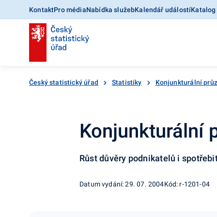
Kontakt
Pro média
Nabídka služeb
Kalendář událostí
Katalog
Český statistický úřad
Statistiky
Konjunkturální pr
Konjunkturální
Růst důvěry podnikatelů i spotřebi
Datum vydání: 29. 07. 2004
Kód: r-1201-04