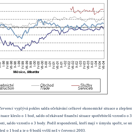
červenci
vyplývá pokles salda očekávání celkové ekonomické situace a zlepšení 
uace kleslo o 1 bod, saldo očekávané finanční situace spotřebitelů vzrostlo o 
ti, saldo vzrostlo o 3 body. Podíl respondentů, kteří mají v úmyslu spořit, se s
esl o 1 bod a je o 6 bodů vyšší než v červenci 2003.