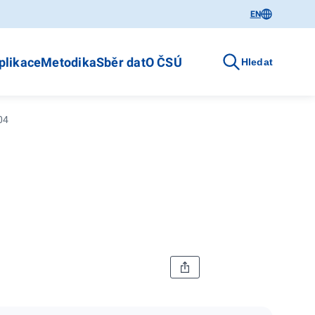
EN
plikace
Metodika
Sběr dat
O ČSÚ
Hledat
04