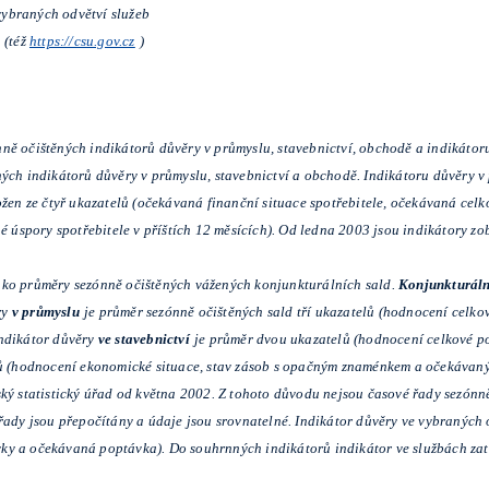
ybraných odvětví služeb
(též
https://csu.gov.cz
)
ně očištěných indikátorů důvěry v průmyslu, stavebnictví, obchodě a indikátoru
ných indikátorů důvěry v průmyslu, stavebnictví a obchodě. Indikátoru důvěry 
ožen ze čtyř ukazatelů (očekávaná finanční situace spotřebitele, očekávaná ce
spory spotřebitele v příštích 12 měsících). Od ledna 2003 jsou indikátory zob
ako průměry sezónně očištěných vážených konjunkturálních sald.
Konjunkturáln
ry
v průmyslu
je průměr sezónně očištěných sald tří ukazatelů (hodnocení celk
indikátor důvěry
ve stavebnictví
je průměr dvou ukazatelů (hodnocení celkové p
lů (hodnocení ekonomické situace, stav zásob s opačným znaménkem a očekávaný
ký statistický úřad od května 2002. Z tohoto důvodu nejsou časové řady sezónně
řady jsou přepočítány a údaje jsou srovnatelné. Indikátor důvěry ve vybraných o
ky a očekávaná poptávka). Do souhrnných indikátorů indikátor ve službách zat