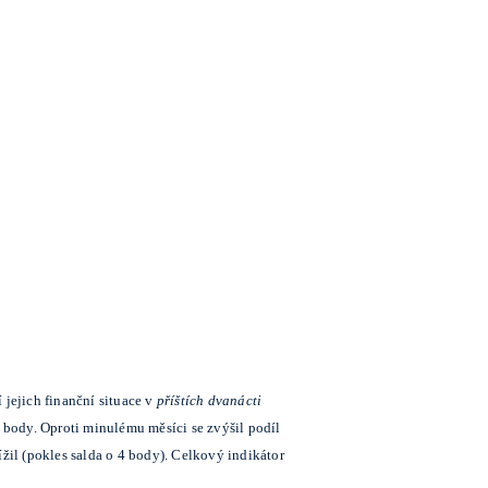
jejich finanční situace v
příštích dvanácti
3 body. Oproti minulému měsíci se zvýšil podíl
nížil (pokles salda o 4 body). Celkový indikátor