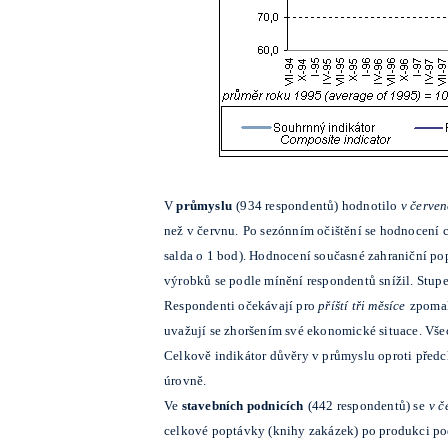
V
průmyslu
(934 respondentů) hodnotilo
v červen
než v červnu.
Po sezónním očištění se hodnocení 
salda o 1 bod). Hodnocení současné zahraniční po
výrobků se podle mínění respondentů snížil. Stupeň
Respondenti očekávají pro
příští tři měsíce
zpomal
uvažují se zhoršením své ekonomické situace. Vše
Celkově indikátor důvěry v průmyslu oproti předc
úrovně.
Ve
stavebních podnicích
(442 respondentů) se
v č
celkové poptávky (knihy zakázek) po produkci po