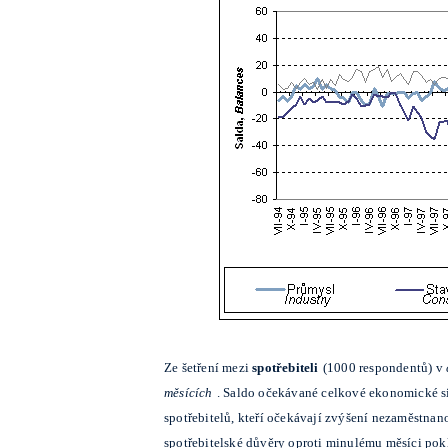
Ze šetření mezi
spotřebiteli
(1000 respondentů) v
měsících
. Saldo očekávané celkové ekonomické sit
spotřebitelů, kteří očekávají zvýšení nezaměstnanos
spotřebitelské důvěry oproti minulému měsíci pokl