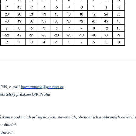
2049, e-mail
hormannova@gw.czso.cz
třebitelský průzkum GfK Praha
ůzkum v podnicích průmyslových, stavebních, obchodních a vybraných odvětví 
podnicích
odnicích