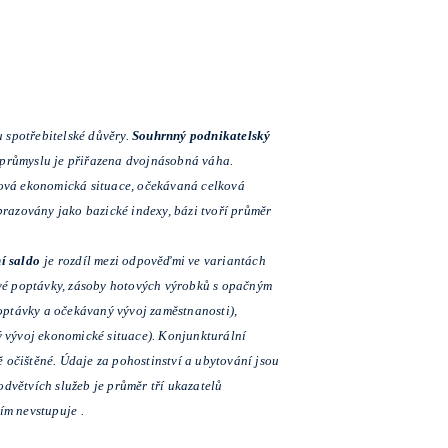
 spotřebitelské důvěry.
Souhrnný podnikatelský
v průmyslu je přiřazena dvojnásobná váha.
lková ekonomická situace, očekávaná celková
razovány jako bazické indexy, bázi tvoří průměr
í saldo
je rozdíl mezi odpověďmi ve variantách
ové poptávky, zásoby hotových výrobků s opačným
optávky a očekávaný vývoj zaměstnanosti),
 vývoj ekonomické situace). Konjunkturální
 očištěné. Údaje za pohostinství a ubytování jsou
dvětvích služeb je průměr tří ukazatelů
ím nevstupuje
.