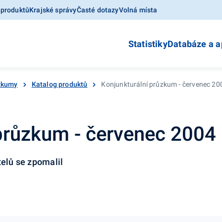
 produktů
Krajské správy
Časté dotazy
Volná místa
Statistiky
Databáze a a
ůzkumy
Katalog produktů
Konjunkturální průzkum - červenec 20
 průzkum - červenec 2004
telů se zpomalil