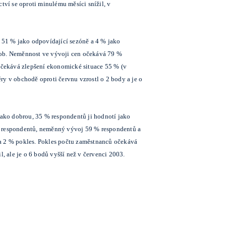
tví se oproti minulému měsíci snížil, v
51 % jako odpovídající sezóně a 4 % jako
sob. Neměnnost ve vývoji cen očekává 79 %
čekává zlepšení ekonomické situace 55 % (v
y v obchodě oproti červnu vzrostl o 2 body a je o
ako dobrou, 35 % respondentů ji hodnotí jako
 % respondentů, neměnný vývoj 59 % respondentů a
 a 2 % pokles. Pokles počtu zaměstnanců očekává
 ale je o 6 bodů vyšší než v červenci 2003.