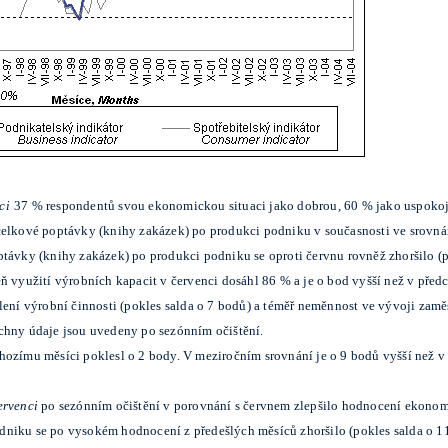
ci
37 % respondentů svou ekonomickou situaci jako dobrou, 60 % jako uspokoji
celkové poptávky (knihy zakázek) po produkci podniku v současnosti ve srovná
ptávky (knihy zakázek) po produkci podniku se oproti červnu rovněž zhoršilo (p
 využití výrobních kapacit v červenci dosáhl 86 % a je o bod vyšší než v předc
ení výrobní činnosti (pokles salda o 7 bodů) a téměř neměnnost ve vývoji zamě
chny údaje jsou uvedeny po sezónním očištění.
hozímu měsíci poklesl o 2 body. V meziročním srovnání je o 9 bodů vyšší než 
ervenci
po sezónním očištění v porovnání s červnem zlepšilo hodnocení ekonomi
dniku se po vysokém hodnocení z předešlých měsíců zhoršilo (pokles salda o 1