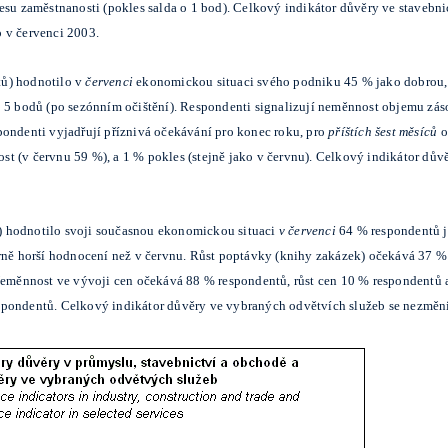
esu zaměstnanosti (pokles salda o 1 bod). Celkový indikátor důvěry ve stavebnic
 v červenci 2003.
tů) hodnotilo v
červenci
ekonomickou situaci svého podniku 45 % jako dobrou, 
o 5 bodů (po sezónním očištění). Respondenti signalizují neměnnost objemu zá
pondenti vyjadřují příznivá očekávání pro konec roku, pro
příštích šest měsíců
o
 (v červnu 59 %), a 1 % pokles (stejně jako v červnu). Celkový indikátor důvěr
) hodnotilo svoji současnou ekonomickou situaci
v červenci
64 % respondentů j
írně horší hodnocení než v červnu. Růst poptávky (knihy zakázek) očekává 37
 Neměnnost ve vývoji cen očekává 88 % respondentů, růst cen 10 % respondentů
pondentů. Celkový indikátor důvěry ve vybraných odvětvích služeb se nezměnil,