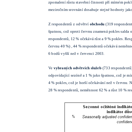
zpomalení růstu stavební činnosti pří mírném pokl
meziročním srovnání dosahuje stejné hodnoty jako
Z respondentů z
odvětví
obchodu
(319 responden
špatnou, což oproti červnu znamená pokles salda 
respondentů, 12 % očekává růst a 9 % pokles. Res
červnu 40 %) , 44 % respondentů očekává neměnnost
6 bodů vyšší než v červenci 2003.
Ve
vybraných odvětvích služeb
(733 respondentů
odpovídající sezóně a 1 % jako špatnou, což je m
4 % pokles, což je horší očekávání než v červnu.
28 % respondentů, neměnnost 62 % a růst 10 % res