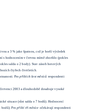
vou a 3 % jako špatnou, což je horší výsledek
ní s hodnocením v červnu mírně zhoršilo (pokles
okles salda o 2 body). Stav zásob hotových
hozích čtyřech čtvrtletích.
stnanosti. Pro
příštích šest měsíců
respondenti
v červenci 2003 a dlouhodobě dosahuje vysoké
cké situace (růst salda o 7 bodů). Hodnocení
1 bodů). Pro
příští tři měsíce
očekávají respondenti