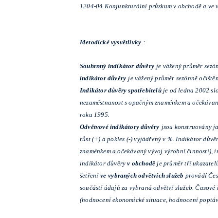
1204-04 Konjunkturální průzkum v obchodě a ve v
Metodické vysvětlivky
:
Souhrnný indikátor důvěry
je vážený průměr sezón
indikátor důvěry
je vážený průměr sezónně očiště
Indikátor důvěry spotřebitelů
je od ledna 2002 sl
nezaměstnanost s opačným znaménkem a očekávané ú
roku 1995.
Odvětvové indikátory důvěry
jsou konstruovány j
růst (+) a pokles (-) vyjádřený v %. Indikátor důvě
znaménkem a očekávaný vývoj výrobní činnosti), 
indikátor důvěry
v obchodě
je průměr tří ukazate
šetření
ve
vybraných odvětvích služeb
provádí Čes
součástí údajů za vybraná odvětví služeb. Časové 
(hodnocení ekonomické situace, hodnocení poptáv