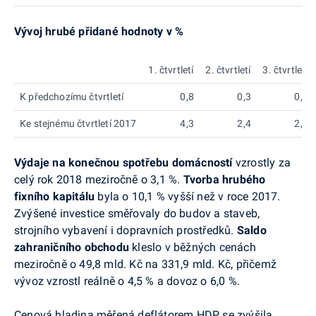
Vývoj hrubé přidané hodnoty v %
1. čtvrtletí
2. čtvrtletí
3. čtvrtletí
K předchozímu čtvrtletí
0,8
0,3
0,7
Ke stejnému čtvrtletí 2017
4,3
2,4
2,6
Výdaje na konečnou spotřebu domácností
vzrostly za
celý rok 2018 meziročně o 3,1 %.
Tvorba hrubého
fixního kapitálu
byla o 10,1 % vyšší než v roce 2017.
Zvýšené investice směřovaly do budov a staveb,
strojního vybavení i dopravních prostředků.
Saldo
zahraničního obchodu
kleslo v běžných cenách
meziročně o 49,8 mld. Kč na 331,9 mld. Kč, přičemž
vývoz vzrostl reálně o 4,5 % a dovoz o 6,0 %.
Cenová hladina měřená deflátorem HDP se zvýšila