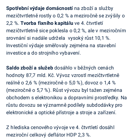
Spotřební výdaje domácností
na zboží a služby
mezičtvrtletně
rostly o 0,2 % a meziročně se zvýšily o
2,2 %.
Tvorba fixního kapitálu
ve 4. čtvrtletí
mezičtvrtletně
sice poklesla o 0,2 %, ale v meziročním
srovnání si nadále udržela vysoký růst 10,1 %.
Investiční výdaje směřovaly zejména na stavební
investice a do strojního vybavení.
Saldo zboží a služeb
dosáhlo v běžných cenách
hodnoty 87,7 mld. Kč.
Vývoz vzrostl
mezičtvrtletně
reálně o 2,6 % (meziročně o 5,0 %), dovoz o 1,4 %
(meziročně o 5,7 %). Růst vývozu byl tažen zejména
obchodem s elektronikou a dopravními prostředky. Na
růstu dovozu se významně podílely subdodávky pro
elektronické a optické přístroje a stroje a zařízení.
Z hlediska cenového vývoje ve 4. čtvrtletí dosáhl
meziroční celkový deflátor HDP 2,3 %.