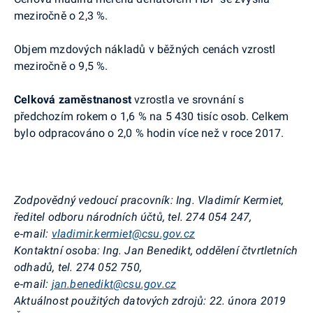
meziročně o 2,3 %.
Objem mzdových nákladů v běžných cenách vzrostl
meziročně o 9,5 %.
Celková zaměstnanost
vzrostla ve srovnání s
předchozím rokem o 1,6 % na 5 430 tisíc osob. Celkem
bylo odpracováno o 2,0 % hodin více než v roce 2017.
Zodpovědný vedoucí pracovník:
Ing. Vladimír
Kermiet
,
ředitel odboru národních účtů, tel. 274 054 247,
e‑mail:
vladimir.kermiet@csu.gov.cz
Kontaktní osoba:
Ing. Jan Benedikt, oddělení čtvrtletních
odhadů, tel. 274 052 750,
e‑mail:
jan.benedikt@csu.gov.cz
Aktuálnost použitých datových zdrojů:
22. února 2019