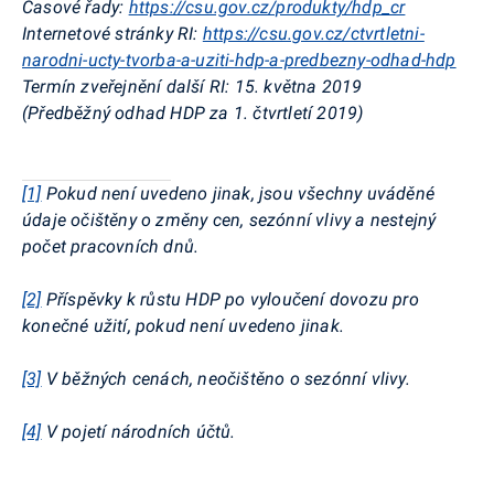
Časové řady:
https://csu.gov.cz/produkty/hdp_cr
Internetové stránky RI:
https://csu.gov.cz/ctvrtletni-
narodni-ucty-tvorba-a-uziti-hdp-a-predbezny-odhad-hdp
Termín zveřejnění další RI:
15. května 2019
(Předběžný odhad HDP za 1. čtvrtletí 2019)
[1]
Pokud není uvedeno jinak, jsou všechny uváděné
údaje očištěny o změny cen, sezónní vlivy a nestejný
počet pracovních dnů.
[2]
Příspěvky k růstu HDP po vyloučení dovozu pro
konečné užití, pokud není uvedeno jinak.
[3]
V běžných cenách, neočištěno o sezónní vlivy.
[4]
V pojetí národních účtů.