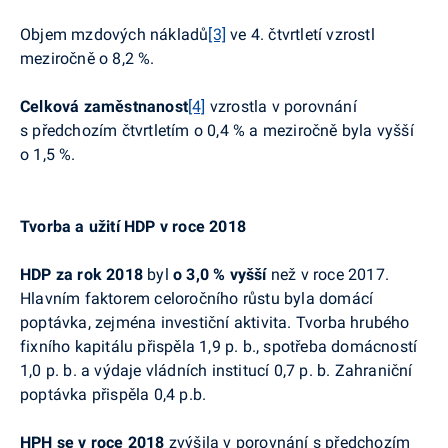
Objem mzdových nákladů
[3]
ve 4. čtvrtletí vzrostl
meziročně o 8,2 %.
Celková zaměstnanost
[4]
vzrostla
v porovnání
s předchozím čtvrtletím o 0,4 %
a meziročně byla vyšší
o 1,5 %.
Tvorba a užití HDP v roce 2018
HDP za rok 2018
byl
o 3,0 %
vyšší
než v roce 2017.
Hlavním faktorem celoročního růstu byla domácí
poptávka, zejména investiční aktivita. Tvorba hrubého
fixního kapitálu přispěla 1,9 p. b., spotřeba domácností
1,0 p. b. a výdaje vládních institucí 0,7 p. b. Zahraniční
poptávka přispěla 0,4
p.b
.
HPH se v roce 2018
zvýšila v porovnání s předchozím