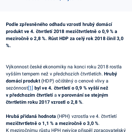
Podle zpřesněného odhadu vzrostl hrubý domácí
produkt ve 4. čtvrtletí 2018
mezičtvrtletně
o 0,9 % a
meziročně o 2,8 %. Růst HDP za celý rok 2018 činil 3,0
%.
Výkonnost české ekonomiky na konci roku 2018 rostla
vyšším tempem než v předchozích čtvrtletích.
Hrubý
domácí produkt
(HDP) očištěný o cenové vlivy a
sezónnost
[1]
byl ve 4. čtvrtletí o 0,9 % vyšší než
v předchozím čtvrtletí
a
v porovnání se stejným
čtvrtletím roku 2017 vzrostl o 2,8 %
.
Hrubá přidaná hodnota
(HPH) vzrostla ve 4. čtvrtletí
mezičtvrtletně
o
1,1 %
a meziročně o
3,0 %
.
K meziročnímu růstu HPH nejvíce přispěl zpracovatelský