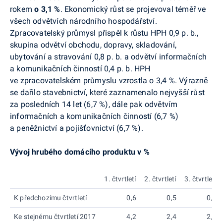
rokem
o 3,1 %
. Ekonomický růst se projevoval téměř ve
všech odvětvích národního hospodářství.
Zpracovatelský průmysl přispěl k růstu HPH 0,9 p. b.,
skupina odvětví obchodu, dopravy, skladování,
ubytování a stravování 0,8 p. b. a odvětví informačních
a komunikačních činností 0,4 p. b. HPH
ve zpracovatelském průmyslu vzrostla o 3,4 %. Výrazně
se dařilo stavebnictví, které zaznamenalo nejvyšší růst
za posledních 14 let (6,7 %), dále pak odvětvím
informačních a komunikačních činností (6,7 %)
a peněžnictví a pojišťovnictví (6,7 %).
Vývoj hrubého domácího produktu v %
1. čtvrtletí
2. čtvrtletí
3. čtvrtletí
K předchozímu čtvrtletí
0,6
0,5
0,7
Ke stejnému čtvrtletí 2017
4,2
2,4
2,5