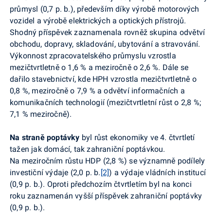
průmysl (0,7 p. b.), především díky výrobě motorových
vozidel a výrobě elektrických a optických přístrojů.
Shodný příspěvek zaznamenala rovněž skupina odvětví
obchodu, dopravy, skladování, ubytování a stravování.
Výkonnost zpracovatelského průmyslu vzrostla
mezičtvrtletně
o 1,6 % a meziročně o 2,6 %. Dále se
dařilo stavebnictví, kde HPH vzrostla
mezičtvrtletně
o
0,8 %, meziročně o 7,9 % a odvětví informačních a
komunikačních technologií (mezičtvrtletní růst o 2,8 %;
7,1 % meziročně).
Na straně poptávky
byl růst ekonomiky ve 4. čtvrtletí
tažen jak domácí, tak zahraniční poptávkou.
Na meziročním růstu HDP (2,8 %) se významně podílely
investiční výdaje (2,0 p. b.
[2]
) a výdaje vládních institucí
(0,9 p. b.). Oproti předchozím čtvrtletím byl na konci
roku zaznamenán vyšší příspěvek zahraniční poptávky
(0,9 p. b.).