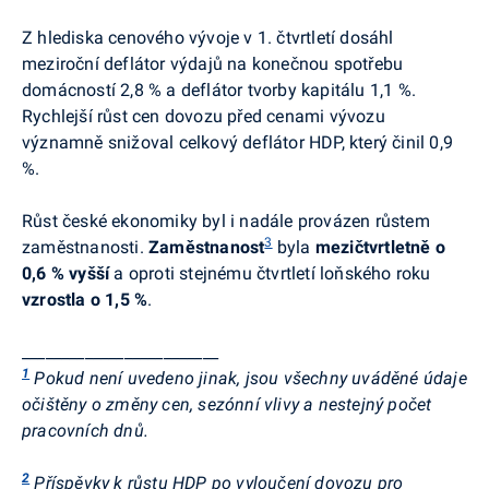
Z hlediska cenového vývoje v 1. čtvrtletí dosáhl
meziroční deflátor výdajů na konečnou spotřebu
domácností 2,8 % a deflátor tvorby kapitálu 1,1 %.
Rychlejší růst cen dovozu před cenami vývozu
významně snižoval celkový deflátor HDP, který činil 0,9
%.
Růst české ekonomiky byl i nadále provázen růstem
3
zaměstnanosti.
Zaměstnanost
byla
mezičtvrtletně
o
0,6 % vyšší
a oproti stejnému čtvrtletí loňského roku
vzrostla o 1,5 %
.
_________________________
1
Pokud není uvedeno jinak, jsou všechny uváděné údaje
očištěny o změny cen, sezónní vlivy a nestejný počet
pracovních dnů.
2
Příspěvky k růstu HDP po vyloučení dovozu pro