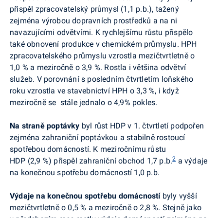
přispěl zpracovatelský průmysl (1,1 p.b.), tažený
zejména výrobou dopravních prostředků a na ni
navazujícími odvětvími. K rychlejšímu růstu přispělo
také obnovení produkce v chemickém průmyslu. HPH
zpracovatelského průmyslu vzrostla mezičtvrtletně o
1,0 % a meziročně o 3,9 %. Rostla i většina odvětví
služeb.
V porovnání s posledním čtvrtletím loňského
roku vzrostla ve stavebnictví HPH o 3,3 %, i když
meziročně se stále jednalo o 4,9% pokles.
Na straně poptávky
byl růst HDP v 1. čtvrtletí podpořen
zejména zahraniční poptávkou a stabilně rostoucí
spotřebou domácností. K meziročnímu růstu
2
HDP (2,9 %) přispěl zahraniční obchod 1,7 p.b.
a výdaje
na konečnou spotřebu domácností 1,0 p.b.
Výdaje na konečnou spotřebu domácností
byly vyšší
mezičtvrtletně o 0,5 % a meziročně o 2,8 %. Stejně jako