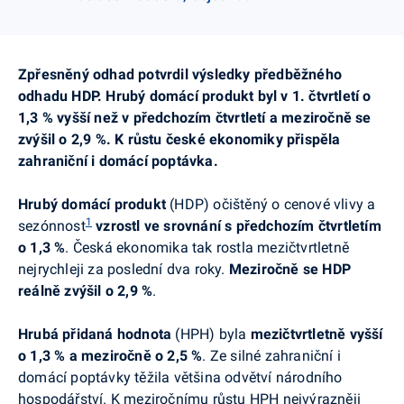
Zpřesněný odhad potvrdil výsledky předběžného
odhadu HDP. Hrubý domácí produkt byl v 1. čtvrtletí o
1,3 % vyšší než v předchozím čtvrtletí a meziročně se
zvýšil o 2,9 %. K růstu české ekonomiky přispěla
zahraniční i domácí poptávka.
Hrubý domácí produkt
(HDP) očištěný o cenové vlivy a
1
sezónnost
vzrostl ve srovnání s předchozím čtvrtletím
o 1,3 %
.
Česká ekonomika tak rostla mezičtvrtletně
nejrychleji za poslední dva roky.
Meziročně se HDP
reálně zvýšil o 2,9 %
.
Hrubá přidaná hodnota
(HPH) byla
mezičtvrtletně vyšší
o
1,3 %
a meziročně o
2,5 %
. Ze silné zahraniční i
domácí poptávky těžila většina odvětví národního
hospodářství. K meziročnímu růstu HPH nejvýrazněji