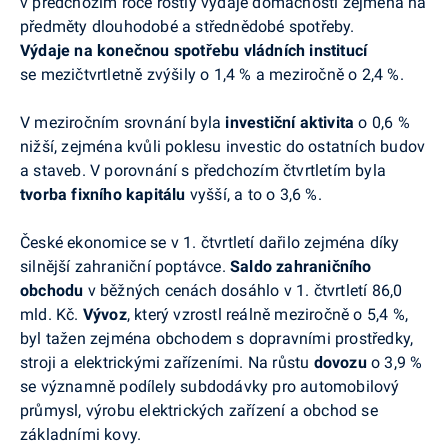
v předchozím roce rostly výdaje domácností zejména na
předměty dlouhodobé a střednědobé spotřeby.
Výdaje na konečnou spotřebu vládních institucí
se mezičtvrtletně zvýšily o 1,4 % a meziročně o 2,4 %.
V meziročním srovnání byla
investiční aktivita
o 0,6 %
nižší, zejména kvůli poklesu investic do ostatních budov
a staveb. V porovnání s předchozím čtvrtletím byla
tvorba fixního kapitálu
vyšší, a to o 3,6 %.
České ekonomice se v 1. čtvrtletí dařilo zejména díky
silnější zahraniční poptávce.
Saldo zahraničního
obchodu
v běžných cenách dosáhlo v 1. čtvrtletí 86,0
mld. Kč.
Vývoz
, který vzrostl reálně meziročně o 5,4 %,
byl tažen zejména obchodem s dopravními prostředky,
stroji a elektrickými zařízeními. Na růstu
dovozu
o 3,9 %
se významně podílely subdodávky pro automobilový
průmysl, výrobu elektrických zařízení a obchod se
základními kovy.