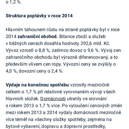
o 1,2 %.
Struktura poptávky v roce 2014
Hlavním tahounem růstu na straně poptávky byl v roce
2014
zahraniční obchod.
Bilance zboží a služeb
v běžných cenách dosáhla hodnoty 292,6 mld. Kč.
Vývoz vzrostl o 8,8 %, zatímco dovoz o 9,6 %. Vývoj cen
zahraničního obchodu byl výrazně diferencovaný, a to
především vlivem cen ropy. Vývozní ceny se zvýšily o
4,0 %, dovozní ceny o 2,4 %.
Výdaje na konečnou spotřebu
vzrostly meziročně
celkem o 1,7 % při relativně vyrovnaném vývoji všech
hlavních složek.
Domácnosti
utratily ve srovnání
s rokem 2013 o 1,7 % více. Po vyloučení cenových změn
mezi rokem 2013 a 2014 vydaly domácnosti meziročně
více téměř na všechny složky spotřeby, zejména na
bytové vybavení, dopravu a dopravní prostředky,