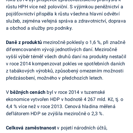
růstu HPH více než poloviční. S výjimkou peněžnictví a
pojišťovnictví přispěla k růstu všechna hlavní odvětví
služeb, zejména veřejná správa a zdravotnictví, doprava
a obchod a služby pro podniky.
Daně z produktů
meziročně poklesly o 1,6 %, při značně
diferencovaném vývoji jednotlivých daní. Meziročně
vyšší výběr téměř všech druhů daní na produkty nestačil
v roce 2014 kompenzovat pokles ve spotřebních daních
z tabákových výrobků, způsobený omezením možnosti
předzásobení, možného v předchozích letech.
V
běžných cenách
byl v roce 2014 v tuzemské
ekonomice vytvořen HDP v hodnotě 4 267 mld. Kč, tj. o
4,4 % více než v roce 2013. Cenová hladina měřená
deflátorem HDP se zvýšila meziročně o 2,3 %.
Celková zaměstnanost
v pojetí národních účtů,