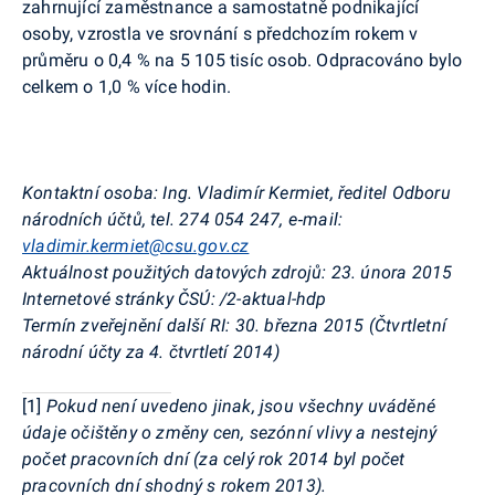
zahrnující zaměstnance a samostatně podnikající
osoby, vzrostla ve srovnání s předchozím rokem v
průměru o 0,4 % na 5 105 tisíc osob. Odpracováno bylo
celkem o 1,0 % více hodin.
Kontaktní osoba:
Ing. Vladimír Kermiet, ředitel Odboru
národních účtů, tel. 274 054 247, e‑mail:
vladimir.kermiet@csu.gov.cz
Aktuálnost použitých datových zdrojů:
23. února 2015
Internetové stránky ČSÚ:
/2-aktual-hdp
Termín zveřejnění další RI:
30. března 2015 (Čtvrtletní
národní účty za 4. čtvrtletí 2014)
[1]
Pokud není uvedeno jinak, jsou všechny uváděné
údaje očištěny o změny cen, sezónní vlivy a nestejný
počet pracovních dní (za celý rok 2014 byl počet
pracovních dní shodný s rokem 2013).