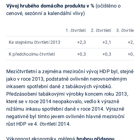
Vývoj hrubého domácího produktu v %
(očištěno o
cenové, sezónní a kalendářní vlivy)
1. čtvrtletí
2. čtvrtletí
3. čtvrtletí
Ke stejnému čtvrtletí 2013
+2,3
+2,1
+2,2
K předchozímu čtvrtletí
+0,3
+0,3
+0,4
Mezičtvrtletní a zejména meziroční vývoj HDP byl, stejně
jako v roce 2013, podstatně ovlivněn nerovnoměrným
inkasem spotřební daně z tabákových výrobků.
Předzásobení tabákovými výrobky koncem roku 2013,
které se v roce 2014 neopakovalo, vedlo k výrazně
nižšímu inkasu spotřební daně v roce 2014. Výrazně
negativně byl tímto jevem ovlivněn hlavně meziroční
růst HDP ve 4. čtvrtletí 2014.
Výkonnost ekonomiky, měřená
hrubou přidanou