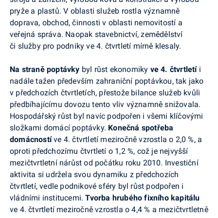
pryže a plastů. V oblasti služeb rostla významně
doprava, obchod, činnosti v oblasti nemovitostí a
veřejná správa. Naopak stavebnictví, zemědělství
či služby pro podniky ve 4. čtvrtletí mírně klesaly.
Na straně poptávky
byl růst ekonomiky
ve 4. čtvrtletí
i
nadále tažen především zahraniční poptávkou, tak jako
v předchozích čtvrtletích, přestože bilance služeb kvůli
předbíhajícímu dovozu tento vliv významně snižovala.
Hospodářský růst byl navíc podpořen i všemi klíčovými
složkami domácí poptávky.
Konečná spotřeba
domácností
ve 4. čtvrtletí meziročně vzrostla o 2,0 %, a
oproti předchozímu čtvrtletí o 1,2 %, což je nejvyšší
mezičtvrtletní nárůst od počátku roku 2010. Investiční
aktivita si udržela svou dynamiku z předchozích
čtvrtletí, vedle podnikové sféry byl růst podpořen i
vládními institucemi.
Tvorba hrubého fixního kapitálu
ve 4. čtvrtletí meziročně vzrostla o 4,4 % a mezičtvrtletně