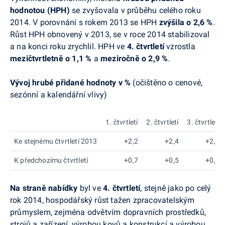
hodnotou (HPH)
se zvyšovala v průběhu celého roku
2014. V porovnání s rokem 2013 se HPH
zvýšila o 2,6 %
.
Růst HPH obnovený v 2013, se v roce 2014 stabilizoval
a na konci roku zrychlil. HPH ve
4. čtvrtletí
vzrostla
mezičtvrtletně o 1,1 %
a
meziročně o 2,9 %
.
Vývoj hrubé přidané hodnoty v %
(očištěno o cenové,
sezónní a kalendářní vlivy)
1. čtvrtletí
2. čtvrtletí
3. čtvrtletí
Ke stejnému čtvrtletí 2013
+2,2
+2,4
+2,7
K předchozímu čtvrtletí
+0,7
+0,5
+0,5
Na straně nabídky
byl ve
4. čtvrtletí
, stejně jako po celý
rok 2014, hospodářský růst tažen zpracovatelským
průmyslem, zejména odvětvím dopravních prostředků,
strojů a zařízení, výrobou kovů a konstrukcí a výrobou