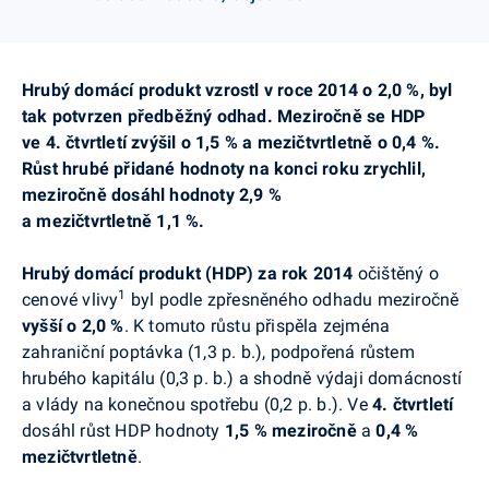
Hrubý domácí produkt vzrostl v roce 2014 o 2,0 %, byl
tak potvrzen předběžný odhad. Meziročně se HDP
ve 4. čtvrtletí zvýšil o 1,5 % a mezičtvrtletně o 0,4 %.
Růst hrubé přidané hodnoty na konci roku zrychlil,
meziročně dosáhl hodnoty 2,9 %
a mezičtvrtletně 1,1 %.
Hrubý domácí produkt (HDP) za rok 2014
očištěný o
1
cenové vlivy
byl podle zpřesněného odhadu meziročně
vyšší o 2,0 %
. K tomuto růstu přispěla zejména
zahraniční poptávka (1,3 p. b.), podpořená růstem
hrubého kapitálu (0,3 p. b.) a shodně výdaji domácností
a vlády na konečnou spotřebu (0,2 p. b.). Ve
4. čtvrtletí
dosáhl růst HDP hodnoty
1,5 %
meziročně
a
0,4 %
mezičtvrtletně
.