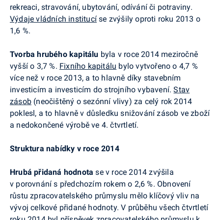
rekreaci, stravování, ubytování, odívání či potraviny.
Výdaje vládních institucí
se zvýšily oproti roku 2013 o
1,6 %.
Tvorba hrubého kapitálu
byla v roce 2014 meziročně
vyšší o 3,7 %.
Fixního kapitálu
bylo vytvořeno o 4,7 %
více než v roce 2013, a to hlavně díky stavebním
investicím a investicím do strojního vybavení.
Stav
zásob
(neočištěný o sezónní vlivy) za celý rok 2014
poklesl, a to hlavně v důsledku snižování zásob ve zboží
a nedokončené výrobě ve 4. čtvrtletí.
Struktura nabídky v roce 2014
Hrubá přidaná hodnota
se v roce 2014 zvýšila
v porovnání s předchozím rokem o 2,6 %. Obnovení
růstu zpracovatelského průmyslu
mělo klíčový vliv na
vývoj celkové přidané hodnoty. V průběhu všech čtvrtletí
roku 2014 byl příspěvek zpracovatelského průmyslu k