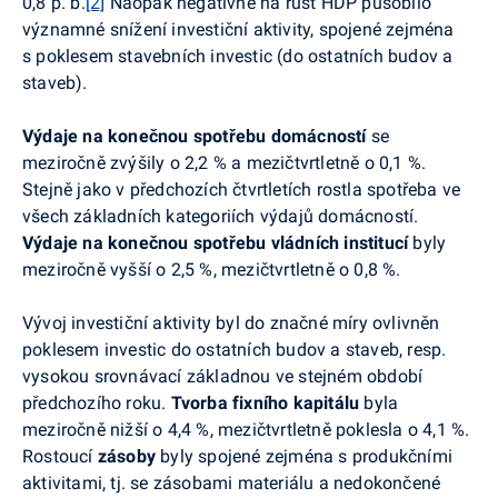
0,8 p.
b
.
[2]
Naopak negativně na růst HDP působilo
významné snížení investiční aktivity, spojené zejména
s poklesem stavebních investic (do ostatních budov a
staveb).
Výdaje na konečnou spotřebu domácností
se
meziročně zvýšily o 2,2 % a
mezičtvrtletně
o 0,1 %.
Stejně jako v předchozích čtvrtletích rostla spotřeba ve
všech základních kategoriích výdajů domácností.
Výdaje na konečnou spotřebu vládních institucí
byly
meziročně vyšší o 2,5 %,
mezičtvrtletně
o 0,8 %.
Vývoj investiční aktivity byl do značné míry ovlivněn
poklesem investic do ostatních budov a staveb, resp.
vysokou srovnávací základnou ve stejném období
předchozího roku.
Tvorba fixního kapitálu
byla
meziročně nižší o 4,4 %,
mezičtvrtletně
poklesla o 4,1 %.
Rostoucí
zásoby
byly spojené zejména s produkčními
aktivitami, tj. se zásobami materiálu a nedokončené