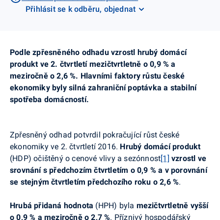
Přihlásit se k odběru, objednat
Podle zpřesněného odhadu vzrostl hrubý domácí
produkt ve 2. čtvrtletí
mezičtvrtletně
o 0,9 % a
meziročně o 2,6 %. Hlavními faktory růstu české
ekonomiky byly silná zahraniční poptávka a stabilní
spotřeba domácností.
Zpřesněný
odhad potvrdil pokračující růst české
ekonomiky ve 2. čtvrtletí 2016.
Hrubý domácí produkt
(HDP) očištěný o cenové vlivy a sezónnost
[1]
vzrostl ve
srovnání s předchozím čtvrtletím o 0,9 % a v porovnání
se stejným čtvrtletím předchozího roku o 2,6 %
.
Hrubá přidaná hodnota
(HPH) byla
mezičtvrtletně
vyšší
o
0,9 %
a meziročně o
2,7 %
. Příznivý hospodářský