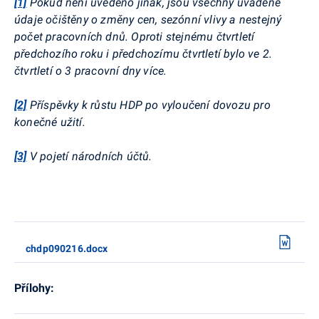
[1]
Pokud není uvedeno jinak, jsou všechny uváděné
údaje očištěny o změny cen, sezónní vlivy a nestejný
počet pracovních dnů. Oproti stejnému čtvrtletí
předchozího roku i předchozímu čtvrtletí bylo ve 2.
čtvrtletí o 3 pracovní dny více.
[2]
Příspěvky k růstu HDP po vyloučení dovozu pro
konečné užití.
[3]
V pojetí národních účtů.
chdp090216.docx
Přílohy: