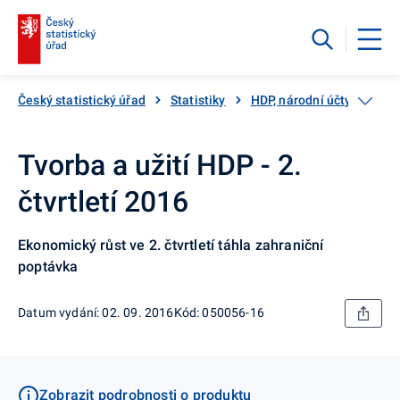
Český statistický úřad
Statistiky
HDP, národní účty
Čtv
Tvorba a užití HDP - 2.
čtvrtletí 2016
Ekonomický růst ve 2. čtvrtletí táhla zahraniční
poptávka
Datum vydání: 02. 09. 2016
Kód: 050056-16
Zobrazit podrobnosti o produktu