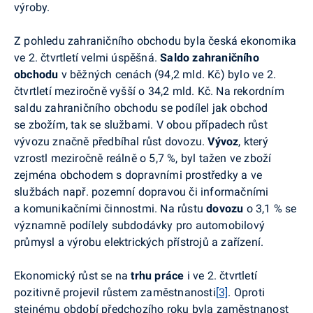
výroby.
Z pohledu zahraničního obchodu byla česká ekonomika
ve 2. čtvrtletí velmi úspěšná.
Saldo zahraničního
obchodu
v běžných cenách (94,2 mld. Kč) bylo ve 2.
čtvrtletí meziročně vyšší o 34,2 mld. Kč. Na rekordním
saldu zahraničního obchodu se podílel jak obchod
se zbožím, tak se službami. V obou případech růst
vývozu značně předbíhal růst dovozu.
Vývoz
, který
vzrostl meziročně reálně o 5,7 %, byl tažen ve zboží
zejména obchodem s dopravními prostředky a ve
službách např. pozemní dopravou či informačními
a komunikačními činnostmi. Na růstu
dovozu
o 3,1 % se
významně podílely subdodávky pro automobilový
průmysl a výrobu elektrických přístrojů a zařízení.
Ekonomický růst se na
trhu práce
i ve 2. čtvrtletí
pozitivně projevil růstem zaměstnanosti
[3]
. Oproti
stejnému období předchozího roku byla zaměstnanost