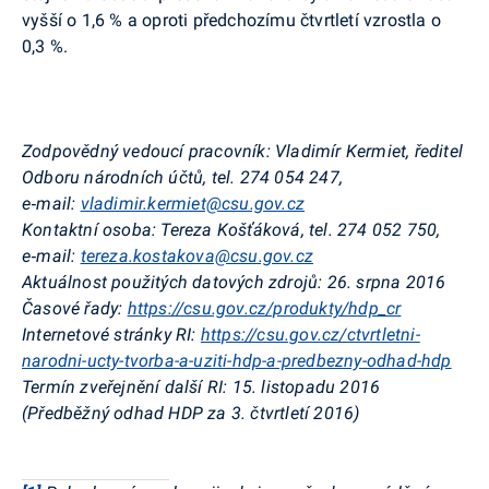
vyšší o 1,6 % a oproti předchozímu čtvrtletí vzrostla o
0,3 %.
Zodpovědný vedoucí pracovník:
Vladimír
Kermiet
, ředitel
Odboru národních účtů, tel. 274 054 247,
e‑mail:
vladimir.kermiet@csu.gov.cz
Kontaktní osoba:
Tereza
Košťáková
, tel. 274 052 750,
e‑mail:
tereza.kostakova@csu.gov.cz
Aktuálnost použitých datových zdrojů:
26. srpna 2016
Časové řady:
https://csu.gov.cz/produkty/hdp_cr
Internetové stránky RI:
https://csu.gov.cz/ctvrtletni-
narodni-ucty-tvorba-a-uziti-hdp-a-predbezny-odhad-hdp
Termín zveřejnění další RI:
15. listopadu 2016
(Předběžný odhad HDP za 3. čtvrtletí 2016)