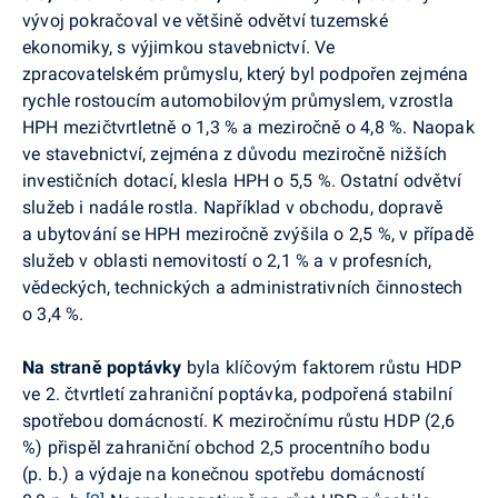
vývoj pokračoval ve většině odvětví tuzemské
ekonomiky, s výjimkou stavebnictví. Ve
zpracovatelském průmyslu, který byl podpořen zejména
rychle rostoucím automobilovým průmyslem, vzrostla
HPH
mezičtvrtletně
o 1,3 % a
meziročně o 4,8 %. Naopak
ve stavebnictví, zejména z důvodu meziročně nižších
investičních dotací, klesla HPH o 5,5 %. Ostatní odvětví
služeb i nadále rostla. Například v obchodu, dopravě
a ubytování se HPH meziročně zvýšila o 2,5 %, v případě
služeb v oblasti nemovitostí o 2,1 % a v profesních,
vědeckých, technických a administrativních činnostech
o 3,4 %.
Na straně poptávky
byla klíčovým faktorem růstu HDP
ve 2. čtvrtletí zahraniční poptávka, podpořená stabilní
spotřebou domácností. K meziročnímu růstu HDP (2,6
%) přispěl zahraniční obchod 2,5 procentního bodu
(p.
b
.) a výdaje na konečnou spotřebu domácností