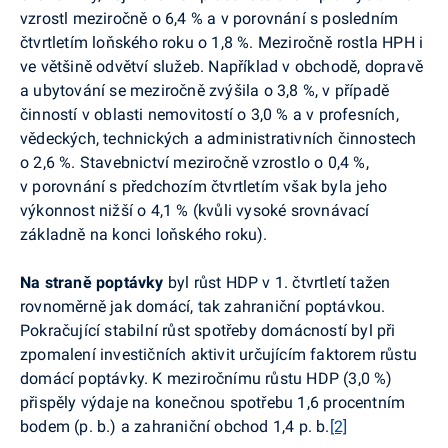
vzrostl meziročně o 6,4 % a v porovnání s posledním
čtvrtletím loňského roku o 1,8 %. Meziročně rostla HPH i
ve většině odvětví služeb. Například v obchodě, dopravě
a ubytování se meziročně zvýšila o 3,8 %, v případě
činností v oblasti nemovitostí o 3,0 % a v profesních,
vědeckých, technických a administrativních činnostech
o 2,6 %. Stavebnictví meziročně vzrostlo o 0,4 %,
v porovnání s předchozím čtvrtletím však byla jeho
výkonnost nižší o 4,1 % (kvůli vysoké srovnávací
základně na konci loňského roku).
Na straně poptávky
byl růst HDP v 1. čtvrtletí tažen
rovnoměrně jak domácí, tak zahraniční poptávkou.
Pokračující stabilní růst spotřeby domácností byl při
zpomalení investičních aktivit určujícím faktorem růstu
domácí poptávky. K meziročnímu růstu HDP (3,0 %)
přispěly výdaje na konečnou spotřebu 1,6 procentním
bodem (p. b.) a zahraniční obchod 1,4 p. b.
[2]