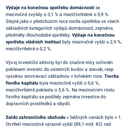
Výdaje na konečnou spotřebu domácností
se
meziročně zvýšily o 3,1 % a mezičtvrtletně o 0,9 %.
Stejně jako v předchozím roce rostla spotřeba ve všech
základních kategoriích výdajů domácností, zejména
předměty dlouhodobé spotřeby
.
Výdaje na konečnou
spotřebu vládních institucí
byly meziročně vyšší o 2,9 %,
mezičtvrtletně o 0,2 %.
Vývoj investiční aktivity byl do značné míry ovlivněn
poklesem investic do ostatních budov a staveb, resp.
vysokou srovnávací základnou v loňském roce.
Tvorba
fixního kapitálu
byla meziročně vyšší o 0,6 %,
mezičtvrtletně poklesla o 5,6 %. Na meziročním růstu
fixního kapitálu se podílely zejména investice do
dopravních prostředků a obydlí.
Saldo zahraničního obchodu
v běžných cenách bylo v 1.
čtvrtletí meziročně výrazně vyšší (89,1 mld. Kč) než