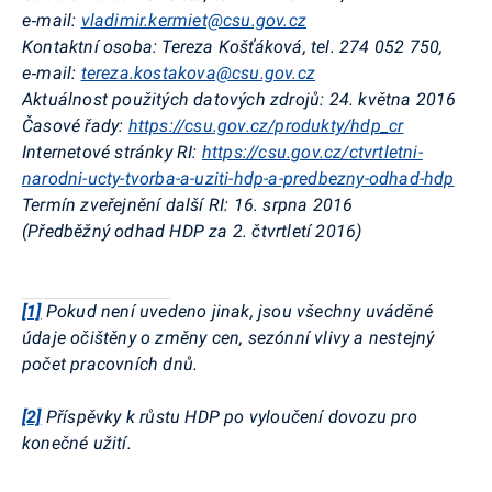
e‑mail:
vladimir.kermiet@csu.gov.cz
Kontaktní osoba:
Tereza Košťáková, tel. 274 052 750,
e‑mail:
tereza.kostakova@csu.gov.cz
Aktuálnost použitých datových zdrojů:
24. května 2016
Časové řady:
https://csu.gov.cz/produkty/hdp_cr
Internetové stránky RI:
https://csu.gov.cz/ctvrtletni-
narodni-ucty-tvorba-a-uziti-hdp-a-predbezny-odhad-hdp
Termín zveřejnění další RI:
16. srpna 2016
(Předběžný odhad HDP za 2. čtvrtletí 2016)
[1]
Pokud není uvedeno jinak, jsou všechny uváděné
údaje očištěny o změny cen, sezónní vlivy a nestejný
počet pracovních dnů.
[2]
Příspěvky k růstu HDP po vyloučení dovozu pro
konečné užití.