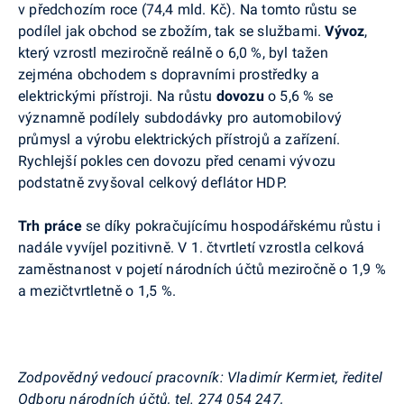
v předchozím roce (74,4 mld. Kč). Na tomto růstu se
podílel jak obchod se zbožím, tak se službami.
Vývoz
,
který vzrostl meziročně reálně o 6,0 %, byl tažen
zejména obchodem s dopravními prostředky a
elektrickými přístroji. Na růstu
dovozu
o 5,6 % se
významně podílely subdodávky pro automobilový
průmysl a výrobu elektrických přístrojů a zařízení.
Rychlejší pokles cen dovozu před cenami vývozu
podstatně zvyšoval celkový deflátor HDP.
Trh práce
se díky pokračujícímu hospodářskému růstu i
nadále vyvíjel pozitivně. V 1. čtvrtletí vzrostla celková
zaměstnanost v pojetí národních účtů meziročně o 1,9 %
a mezičtvrtletně o 1,5 %.
Zodpovědný vedoucí pracovník:
Vladimír Kermiet, ředitel
Odboru národních účtů, tel. 274 054 247,