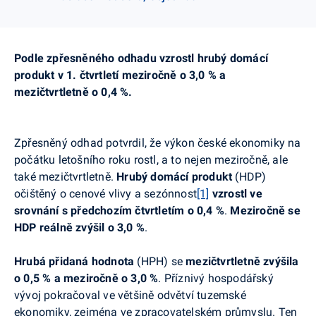
Podle zpřesněného odhadu vzrostl hrubý domácí
produkt v 1. čtvrtletí meziročně o 3,0 % a
mezičtvrtletně o 0,4 %.
Zpřesněný
odhad potvrdil, že výkon české ekonomiky na
počátku letošního roku rostl, a to nejen meziročně, ale
také mezičtvrtletně.
Hrubý domácí produkt
(HDP)
očištěný o cenové vlivy a sezónnost
[1]
vzrostl ve
srovnání s předchozím čtvrtletím o 0,4 %
.
Meziročně se
HDP
reálně zvýšil o 3,0 %
.
Hrubá přidaná hodnota
(HPH) se
mezičtvrtletně zvýšila
o
0,5 %
a meziročně o
3,0 %
. Příznivý hospodářský
vývoj pokračoval ve většině odvětví tuzemské
ekonomiky, zejména ve zpracovatelském průmyslu. Ten