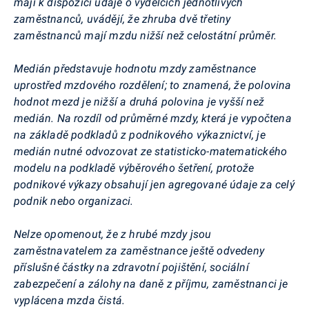
mají k dispozici údaje o výdělcích jednotlivých
zaměstnanců, uvádějí, že zhruba dvě třetiny
zaměstnanců mají mzdu nižší než celostátní průměr.
Medián představuje hodnotu mzdy zaměstnance
uprostřed mzdového rozdělení; to znamená, že polovina
hodnot mezd je nižší a druhá polovina je vyšší než
medián. Na rozdíl od průměrné mzdy, která je vypočtena
na základě podkladů z podnikového výkaznictví, je
medián nutné odvozovat ze statisticko-matematického
modelu na podkladě výběrového šetření, protože
podnikové výkazy obsahují jen agregované údaje za celý
podnik nebo organizaci.
Nelze opomenout, že z hrubé mzdy jsou
zaměstnavatelem za zaměstnance ještě odvedeny
příslušné částky na zdravotní pojištění, sociální
zabezpečení a zálohy na daně z příjmu, zaměstnanci je
vyplácena mzda čistá.