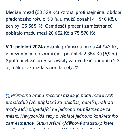
Medián mezd (38 529 Kč) vzrostl proti stejnému období
předchozího roku o 5,8 %, u mužů dosáhl 41 540 Kč, u
žen byl 35 565 Kč. Osmdesát procent zaměstnanců
pobíralo mzdu mezi 20 652 Kč a 75 570 Kč.
V 1. pololetí
2024
dosáhla průměrná mzda 44 943 Kč,
v meziročním srovnání činil přírůstek 2 884 Kč (6,9 %).
Spotřebitelské ceny se zvýšily za uvedené období o 2,3
%, reálně tak mzda vzrostla o 4,5 %.
*)
Průměrná hrubá měsíční mzda je podíl mzdových
prostředků (vč. příplatků za přesčas, odměn, náhrad
mzdy atd.) připadající na jednoho zaměstnance za
měsíc. Nevypovídá tedy o výplatě jednoho konkrétního
zaměstnance. Strukturální výdělkové statistiky, které