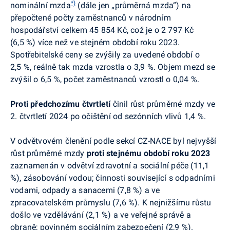
*)
nominální mzda
(dále jen „průměrná mzda“) na
přepočtené počty zaměstnanců v národním
hospodářství celkem 45 854 Kč, což je o 2 797 Kč
(6,5 %) více než ve stejném období roku 2023.
Spotřebitelské ceny se zvýšily za uvedené období o
2,5 %, reálně tak mzda vzrostla o 3,9 %. Objem mezd se
zvýšil o 6,5 %, počet zaměstnanců vzrostl o 0,04 %.
Proti předchozímu čtvrtletí
činil růst průměrné mzdy ve
2. čtvrtletí 2024 po očištění od sezónních vlivů 1,4 %.
V odvětvovém členění podle sekcí CZ-NACE byl nejvyšší
růst průměrné mzdy
proti stejnému období roku 2023
zaznamenán
v odvětví zdravotní a sociální péče (11,1
%), zásobování vodou; činnosti související s odpadními
vodami, odpady a sanacemi (7,8 %) a ve
zpracovatelském průmyslu (7,6 %). K nejnižšímu růstu
došlo ve vzdělávání (2,1 %) a ve veřejné správě a
obraně
;
povinném sociálním zabezpečení (2,9 %).