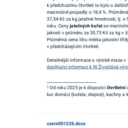
k předchozímu čtvrtletí to bylo o další
meziročně propadly o 18,4 %. Průměrná
37,54 Kč za kg jatečné hmotnosti, tj. o
roku. Ceny
jatečných kuřat
se meziročně
jakosti v průměru za 30,73 Kč za kg v 
Průměrná cena litru mléka jakostní tří
v předcházejícím čtvrtletí.
Detailnější informace o výrobě masa v 1
doplňující informaci k RI Živočišná výr
________________________
1
Od roku 2025 je k dispozici
čtvrtletní
ú
kur domácí (kuřata, slepice), kachny a k
czem051226.docx