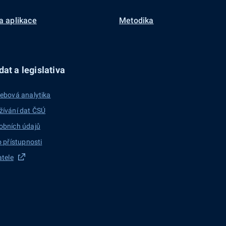
a aplikace
Metodika
at a legislativa
ebová analytika
žívání dat ČSÚ
obních údajů
o přístupnosti
atele