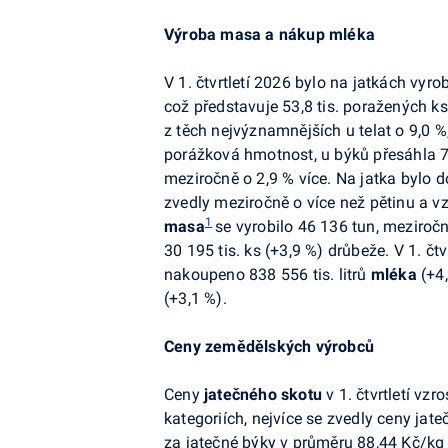
Výroba masa a nákup mléka
V 1. čtvrtletí 2026 bylo na jatkách vyr
což představuje 53,8 tis. poražených ks
z těch nejvýznamnějších u telat o 9,0 %
porážková hmotnost, u býků přesáhla 
meziročně o 2,9 % více. Na jatka bylo d
zvedly meziročně o více než pětinu a v
1
masa
se vyrobilo 46 136 tun, meziroč
30 195 tis. ks (+3,9 %) drůbeže. V 1. č
nakoupeno 838 556 tis. litrů
mléka
(
+4
(
+
3,1 %).
Ceny zemědělských výrobců
Ceny
jatečného skotu
v 1. čtvrtletí vz
kategoriích, nejvíce se zvedly ceny jate
za jatečné býky v průměru 88,44 Kč/k