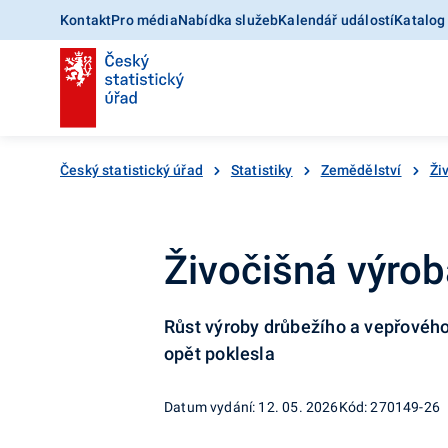
Kontakt
Pro média
Nabídka služeb
Kalendář událostí
Katalog
Český statistický úřad
Statistiky
Zemědělství
Ži
Živočišná výroba
Růst výroby drůbežího a vepřovéh
opět poklesla
Datum vydání: 12. 05. 2026
Kód: 270149-26