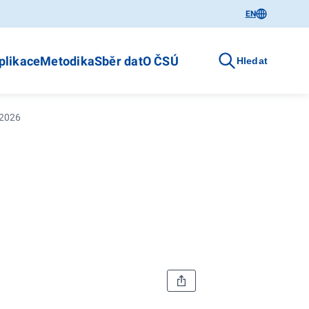
EN
plikace
Metodika
Sběr dat
O ČSÚ
Hledat
í 2026