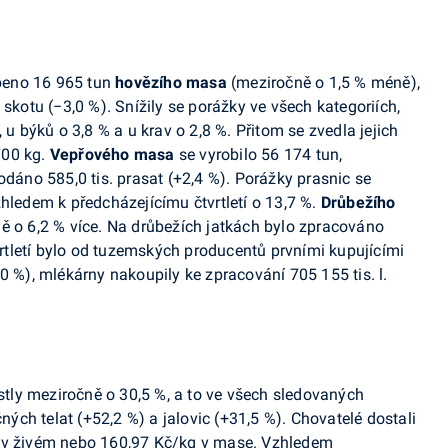
obeno 16 965 tun
hovězího masa
(meziročně o 1,5 % méně),
 skotu (
−
3
,0 %). Snížily se porážky ve všech kategoriích,
, u býků o
3
,8 % a u krav o 2,8 %. Přitom se zvedla jejich
700 kg.
Vepřového masa
se vyrobilo 56 174 tun,
odáno 585,0 tis. prasat (
+
2,4 %). Porážky prasnic se
zhledem k předcházejícímu čtvrtletí o 13,7 %.
Drůbežího
ně o 6,2 % více. Na drůbežích jatkách bylo zpracováno
tvrtletí bylo od tuzemských producentů prvními kupujícími
,0 %), mlékárny nakoupily ke zpracování 705 155 tis. l.
rostly meziročně o 30,5 %, a to ve všech sledovaných
čných telat (+52,2 %) a jalovic (+31,5 %). Chovatelé dostali
g v živém nebo 160,97 Kč/kg v mase. Vzhledem