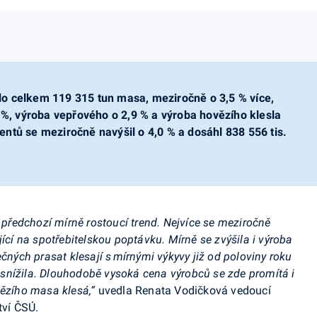
bilo celkem 119 315 tun masa, meziročně o 3,5 % více,
2 %, výroba vepřového o 2,9 % a výroba hovězího klesla
ntů se meziročně navýšil o 4,0 % a dosáhl 838 556 tis.
a předchozí mírně rostoucí trend. Nejvíce se meziročně
jící na spotřebitelskou poptávku. Mírně se zvýšila i výroba
ečných prasat klesají s mírnými výkyvy již od poloviny roku
snížila. Dlouhodobě vysoká cena výrobců se zde promítá i
vězího masa klesá,“
uvedla Renata Vodičková vedoucí
tví ČSÚ.