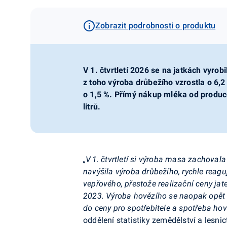
Zobrazit podrobnosti o produktu
V 1. čtvrtletí 2026 se na jatkách vyro
z toho výroba drůbežího vzrostla o 6,
o 1,5 %. Přímý nákup mléka od produce
litrů.
„V 1. čtvrtletí si výroba masa zachoval
navýšila výroba drůbežího, rychle reagu
vepřového, přestože realizační ceny jat
2023. Výroba hovězího se naopak opět 
do ceny pro spotřebitele a spotřeba ho
oddělení statistiky zemědělství a lesnic