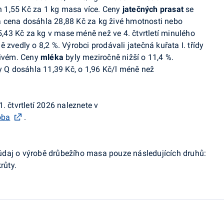
ch 1,55 Kč za 1 kg masa více. Ceny
jatečných prasat
se
 cena dosáhla 28,88 Kč za kg živé hmotnosti nebo
 5,43 Kč za kg v mase méně než ve 4. čtvrtletí minulého
 zvedly o 8,2 %. Výrobci prodávali jatečná kuřata I. třídy
živém. Ceny
mléka
byly meziročně nižší o 11,4 %.
dy Q dosáhla 11,39 Kč, o 1,96 Kč/l méně než
. čtvrtletí 2026 naleznete v
oba
.
daj o výrobě drůbežího masa pouze následujících druhů:
růty.