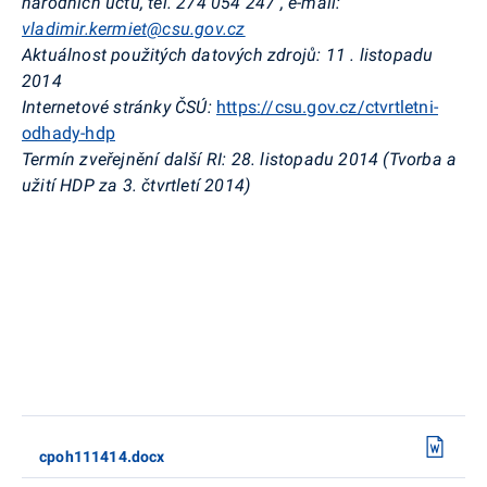
národních účtů, tel. 274 054
247
,
e-mail:
vladimir.kermiet@csu.gov.cz
Aktuálnost použitých datových zdrojů: 11
.
listopadu
2014
Internetové stránky ČSÚ:
https://csu.gov.cz/ctvrtletni-
odhady-hdp
Termín zveřejnění další RI: 28. listopadu 2014 (Tvorba a
užití HDP za 3. čtvrtletí 2014)
cpoh111414.docx