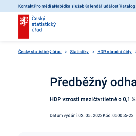
Kontakt
Pro média
Nabídka služeb
Kalendář událostí
Katalog
Český statistický úřad
Statistiky
HDP, národní účty
Předběžný odhad
HDP vzrostl mezičtvrtletně o 0,1 %
Datum vydání: 02. 05. 2023
Kód: 050055-23