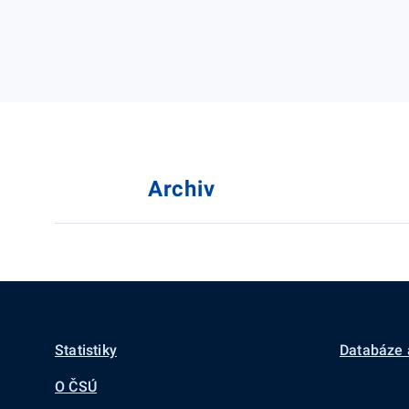
Archiv
Statistiky
Databáze 
O ČSÚ