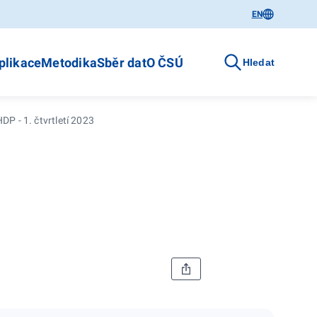
EN
plikace
Metodika
Sběr dat
O ČSÚ
Hledat
P - 1. čtvrtletí 2023