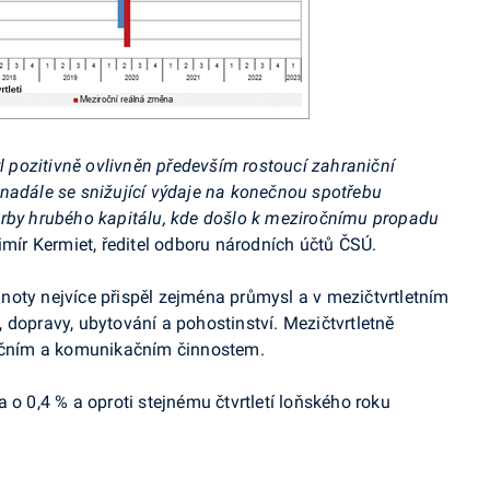
yl pozitivně ovlivněn především rostoucí zahraniční
nadále se snižující výdaje na konečnou spotřebu
orby hrubého kapitálu, kde došlo k meziročnímu propadu
dimír Kermiet, ředitel odboru národních účtů ČSÚ
.
oty nejvíce přispěl zejména průmysl a v mezičtvrtletním
 dopravy, ubytování a pohostinství.
Mezičtvrtletně
mačním a komunikačním činnostem.
a o 0,4 % a oproti stejnému čtvrtletí loňského roku