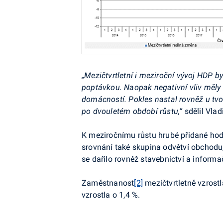
„Mezičtvrtletní i meziroční vývoj HDP b
poptávkou. Naopak negativní vliv měly 
domácností. Pokles nastal rovněž u tv
po dvouletém období růstu,“
sdělil Vla
K meziročnímu růstu hrubé přidané hodn
srovnání také
skupina odvětví obchodu,
se dařilo rovněž stavebnictví a infor
Zaměstnanost
[2]
mezičtvrtletně
vzrostl
vzrostla o 1,4 %.