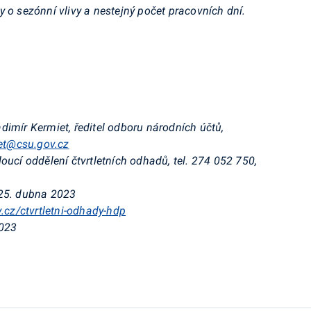
o sezónní vlivy a nestejný počet pracovních dní.
adimír Kermiet, ředitel odboru národních účtů,
iet@csu.gov.cz
doucí oddělení čtvrtletních odhadů, tel. 274 052 750,
25. dubna 2023
v.cz/ctvrtletni-odhady-hdp
2023