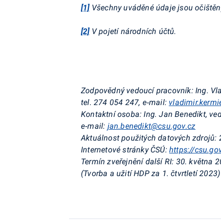
[1]
Všechny uváděné údaje jsou očištěny 
[2]
V pojetí národních účtů.
Zodpovědný vedoucí pracovník:
Ing. Vl
tel. 274 054 247, e‑mail:
vladimir.kerm
Kontaktní osoba:
Ing. Jan Benedikt, ve
e‑mail:
jan.benedikt@csu.gov.cz
Aktuálnost použitých datových zdrojů:
Internetové stránky ČSÚ:
https://csu.go
Termín zveřejnění další RI:
30. května 
(Tvorba a užití HDP za 1. čtvrtletí 2023)