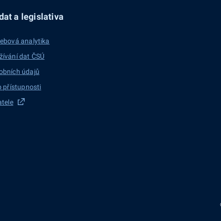
at a legislativa
ebová analytika
žívání dat ČSÚ
obních údajů
o přístupnosti
atele