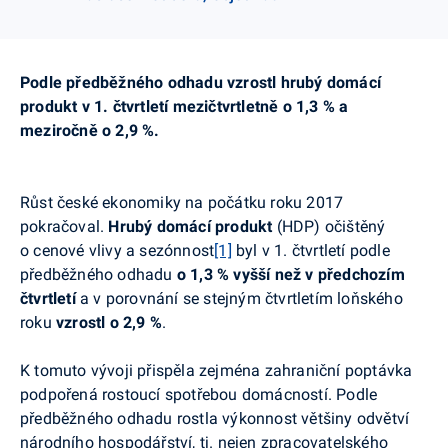
Podle předběžného odhadu vzrostl hrubý domácí
produkt v 1. čtvrtletí mezičtvrtletně o 1,3 % a
meziročně o 2,9 %.
Růst české ekonomiky na počátku roku 2017
pokračoval.
Hrubý domácí produkt
(HDP) očištěný
o cenové vlivy a sezónnost
[1]
byl v 1. čtvrtletí podle
předběžného odhadu
o 1,3 % vyšší než v předchozím
čtvrtletí
a v
porovnání se stejným čtvrtletím loňského
roku
vzrostl
o 2,9 %
.
K tomuto vývoji přispěla zejména zahraniční poptávka
podpořená rostoucí spotřebou domácností. Podle
předběžného odhadu rostla výkonnost většiny odvětví
národního hospodářství, tj. nejen zpracovatelského