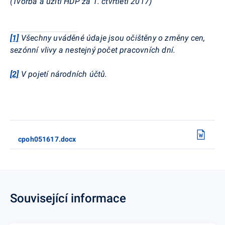
(Tvorba a užití HDP za 1. čtvrtletí 2017)
[1]
Všechny uváděné údaje jsou očištěny o změny cen,
sezónní vlivy a nestejný počet pracovních dní.
[2]
V pojetí národních účtů.
cpoh051617.docx
Související informace