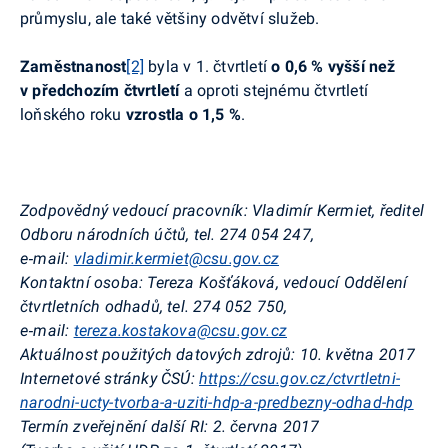
průmyslu, ale také většiny odvětví služeb.
Zaměstnanost
[2]
byla v 1. čtvrtletí
o 0,6 % vyšší než
v předchozím čtvrtletí
a oproti stejnému čtvrtletí
loňského roku
vzrostla o 1,5 %
.
Zodpovědný vedoucí pracovník:
Vladimír
Kermiet
, ředitel
Odboru národních účtů, tel. 274 054 247,
e‑mail:
vladimir.kermiet@csu.gov.cz
Kontaktní osoba:
Tereza Košťáková, vedoucí Oddělení
čtvrtletních odhadů, tel. 274 052 750,
e‑mail:
tereza.kostakova@csu.gov.cz
Aktuálnost použitých datových zdrojů:
10. května 2017
Internetové stránky ČSÚ:
https://csu.gov.cz/ctvrtletni-
narodni-ucty-tvorba-a-uziti-hdp-a-predbezny-odhad-hdp
Termín zveřejnění další RI:
2. června 2017