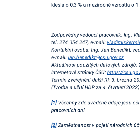
klesla o 0,3 % a meziročně vzrostla o 1,
Zodpovědný vedoucí pracovník:
Ing. Vl
tel. 274 054 247, e‑mail:
vladimir.kerm
Kontaktní osoba:
Ing. Jan Benedikt, ve
e‑mail:
jan.benedikt@csu.gov.cz
Aktuálnost použitých datových zdrojů:
Internetové stránky ČSÚ:
https://csu.go
Termín zveřejnění další RI:
3. března 2
(Tvorba a užití HDP za 4. čtvrtletí 2022)
[1]
Všechny zde uváděné údaje jsou očiš
pracovních dní.
[2]
Zaměstnanost v pojetí národních úč