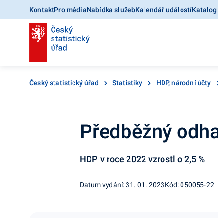
Kontakt
Pro média
Nabídka služeb
Kalendář událostí
Katalog
Český statistický úřad
Statistiky
HDP, národní účty
Předběžný odhad
HDP v roce 2022 vzrostl o 2,5 %
Datum vydání: 31. 01. 2023
Kód: 050055-22