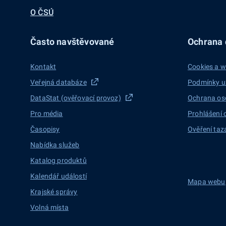
O ČSÚ
Často navštěvované
Ochrana d
Kontakt
Cookies a w
Veřejná databáze
Podmínky u
DataStat (ověřovací provoz)
Ochrana os
Pro média
Prohlášení 
Časopisy
Ověření taz
Nabídka služeb
Katalog produktů
Kalendář událostí
Mapa webu
Krajské správy
Volná místa