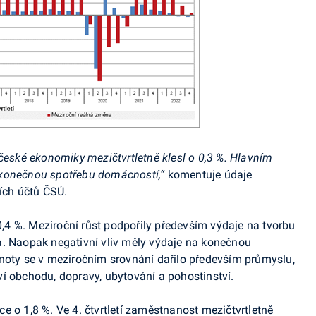
 české ekonomiky mezičtvrtletně klesl o 0,3 %. Hlavním
 konečnou spotřebu domácností,“
komentuje
údaje
ních účtů ČSÚ.
 0,4 %. Meziroční růst podpořily především výdaje na tvorbu
a. Naopak negativní vliv měly výdaje na konečnou
noty se v meziročním srovnání dařilo především průmyslu,
í obchodu, dopravy, ubytování a pohostinství.
ce o 1,8 %. Ve 4. čtvrtletí zaměstnanost mezičtvrtletně