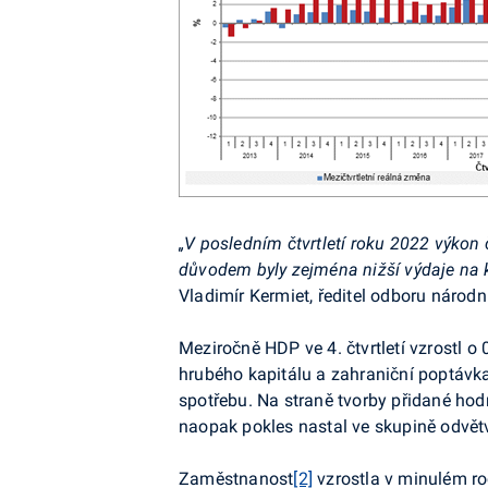
„V posledním čtvrtletí roku 2022 výkon
důvodem byly zejména nižší výdaje na
Vladimír Kermiet, ředitel odboru národ
Meziročně HDP ve 4. čtvrtletí vzrostl o
hrubého kapitálu a zahraniční poptávk
spotřebu. Na straně tvorby přidané hod
naopak pokles nastal ve skupině odvětv
Zaměstnanost
[2]
vzrostla v minulém ro