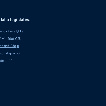
at a legislativa
ebová analytika
žívání dat ČSÚ
obních údajů
o přístupnosti
atele