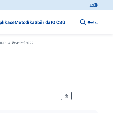
EN
plikace
Metodika
Sběr dat
O ČSÚ
Hledat
P - 4. čtvrtletí 2022