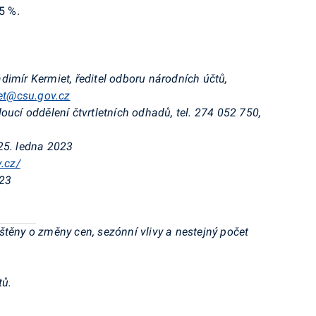
5 %.
adimír Kermiet, ředitel odboru národních účtů,
iet@csu.gov.cz
doucí oddělení čtvrtletních odhadů, tel. 274 052 750,
25. ledna 2023
v.cz/
023
těny o změny cen, sezónní vlivy a nestejný počet
tů.