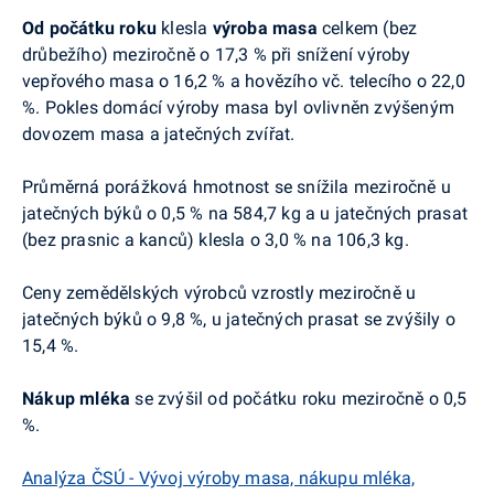
Od počátku roku
klesla
výroba masa
celkem (bez
drůbežího) meziročně o 17,3 % při snížení výroby
vepřového masa o 16,2 % a hovězího vč. telecího o 22,0
%. Pokles domácí výroby masa byl ovlivněn zvýšeným
dovozem masa a jatečných zvířat.
Průměrná porážková hmotnost se snížila meziročně u
jatečných býků o 0,5 % na 584,7 kg a u jatečných prasat
(bez prasnic a kanců) klesla o 3,0 % na 106,3 kg.
Ceny zemědělských výrobců vzrostly meziročně u
jatečných býků o 9,8 %, u jatečných prasat se zvýšily o
15,4 %.
Nákup mléka
se zvýšil od počátku roku meziročně o 0,5
%.
Analýza ČSÚ - Vývoj výroby masa, nákupu mléka,