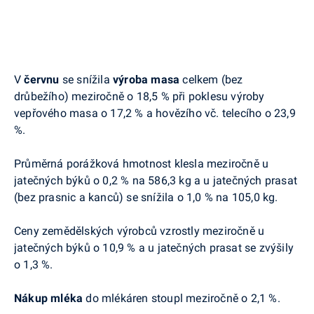
V
červnu
se snížila
výroba masa
celkem (bez
drůbežího) meziročně
o 18,5 % při poklesu výroby
vepřového masa o 17,2 % a hovězího vč. telecího o 23,9
%.
Průměrná porážková hmotnost klesla meziročně u
jatečných býků o 0,2 % na 586,3 kg a u jatečných prasat
(bez prasnic a kanců) se snížila o 1,0 % na 105,0 kg.
Ceny zemědělských výrobců vzrostly meziročně u
jatečných býků o 10,9 % a u jatečných prasat se zvýšily
o 1,3 %.
Nákup mléka
do mlékáren stoupl meziročně o 2,1 %.