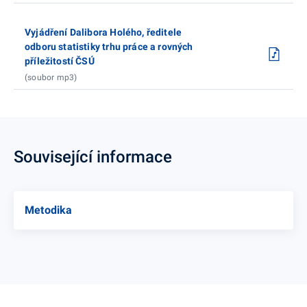
Vyjádření Dalibora Holého, ředitele
odboru statistiky trhu práce a rovných
příležitostí ČSÚ
(soubor mp3)
Související informace
Metodika