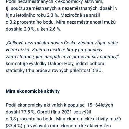
Podíl nezaměstnaných k ekonomicky aktivním,
tj. součtu zaměstnaných a nezaměstnaných, dosáhl v
říjnu letošního roku 2,3 %. Meziročně se snížil
o 0,2 procentního bodu. Míra nezaměstnanosti mužů
dosáhla 2,0 %, u žen 2,6 %.
„Celková nezaměstnanost v Česku zůstala v říjnu stále
velmi nízká. Zatímco některé firmy propouštěly
zaměstnance, jiné naopak nové pracovní síly nabíraly
,“
komentuje výsledky Dalibor Holý, ředitel odboru
statistiky trhu práce a rovných příležitostí ČSÚ.
Míra ekonomické aktivity
Podíl ekonomicky aktivních k populaci 15–64letých
dosáhl 77,5 %. Oproti říjnu 2021 se zvýšil
o 0,8 procentního bodu. Míra ekonomické aktivity mužů
(83,4 %) převyšovala míru ekonomické aktivity žen