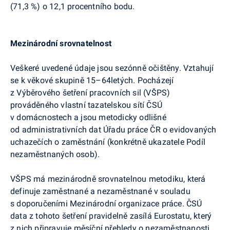
(71,3 %) o 12,1 procentního bodu.
Mezinárodní srovnatelnost
Veškeré uvedené údaje jsou sezónně očištěny. Vztahují
se k věkové skupině 15–64letých. Pocházejí
z Výběrového šetření pracovních sil (VŠPS)
prováděného vlastní tazatelskou sítí ČSÚ
v domácnostech a jsou metodicky odlišné
od administrativních dat Úřadu práce ČR o evidovaných
uchazečích o zaměstnání (konkrétně ukazatele Podíl
nezaměstnaných osob).
VŠPS má mezinárodně srovnatelnou metodiku, která
definuje zaměstnané a nezaměstnané v souladu
s doporučeními Mezinárodní organizace práce. ČSÚ
data z tohoto šetření pravidelně zasílá
Eurostatu, který
z nich připravuje měsíční přehledy o nezaměstnanosti