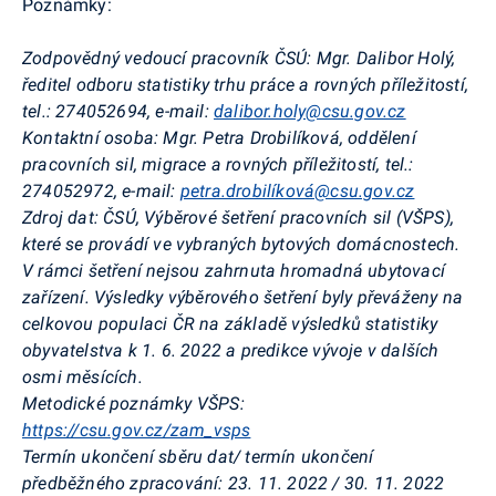
Poznámky:
Zodpovědný vedoucí pracovník ČSÚ:
Mgr. Dalibor Holý,
ředitel odboru statistiky trhu práce a rovných příležitostí,
tel.: 274052694, e-mail:
dalibor.holy@csu.gov.cz
Kontaktní osoba:
Mgr. Petra Drobilíková, oddělení
pracovních sil, migrace a rovných příležitostí, tel.:
274052972, e-mail:
petra.drobilíková@csu.gov.cz
Zdroj dat:
ČSÚ, Výběrové šetření pracovních sil (VŠPS),
které se provádí ve vybraných bytových domácnostech.
V rámci šetření nejsou zahrnuta hromadná ubytovací
zařízení. Výsledky výběrového šetření byly převáženy na
celkovou populaci ČR na základě výsledků statistiky
obyvatelstva k 1. 6. 2022 a predikce vývoje v dalších
osmi měsících.
Metodické poznámky VŠPS:
https://csu.gov.cz/zam_vsps
Termín ukončení sběru dat
/ termín ukončení
předběžného zpracování:
23. 11. 2022 / 30. 11. 2022