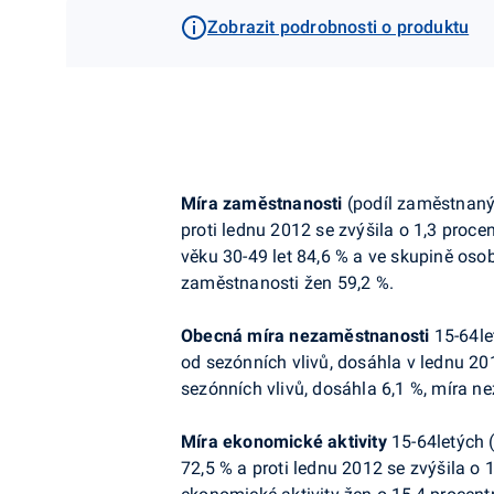
Zobrazit podrobnosti o produktu
Míra zaměstnanosti
(podíl zaměstnanýc
proti lednu 2012 se zvýšila o 1,3 proce
věku 30-49 let 84,6 % a ve skupině oso
zaměstnanosti žen 59,2 %.
Obecná míra nezaměstnanosti
15-64le
od sezónních vlivů, dosáhla v lednu 20
sezónních vlivů, dosáhla 6,1 %, míra n
Míra ekonomické aktivity
15-64letých 
72,5 % a proti lednu 2012 se zvýšila o