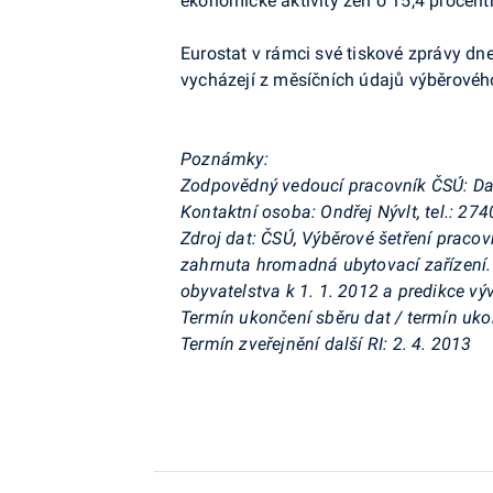
ekonomické aktivity žen o 15,4 procent
Eurostat v rámci své tiskové zprávy d
vycházejí z měsíčních údajů výběrového
Poznámky:
Zodpovědný vedoucí pracovník ČSÚ: Dali
Kontaktní osoba: Ondřej Nývlt, tel.: 27
Zdroj dat: ČSÚ, Výběrové šetření praco
zahrnuta hromadná ubytovací zařízení. 
obyvatelstva k 1. 1. 2012 a predikce v
Termín ukončení sběru dat / termín uko
Termín zveřejnění další RI: 2. 4. 2013