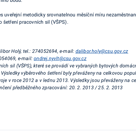
ního bodu.
nes uveřejní metodicky srovnatelnou měsíční míru nezaměstnan
 šetření pracovních sil (VŠPS).
bor Holý, tel.: 274052694, e-mail:
dalibor.holy@csu.gov.cz
4054069, e-mail:
ondrej.nyvlt@csu.gov.cz
vních sil (VŠPS), které se provádí ve vybraných bytových domác
Výsledky výběrového šetření byly převáženy na celkovou popul
ývoje v roce 2012 a v lednu 2013. Výsledky jsou převáženy na c
nčení předběžného zpracování: 20. 2. 2013 / 25. 2. 2013