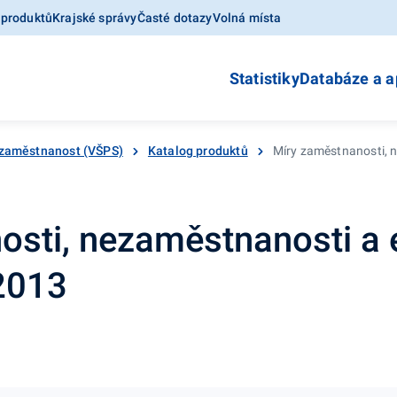
 produktů
Krajské správy
Časté dotazy
Volná místa
Statistiky
Databáze a a
zaměstnanost (VŠPS)
Katalog produktů
Míry zaměstnanosti, n
osti, nezaměstnanosti a
 2013