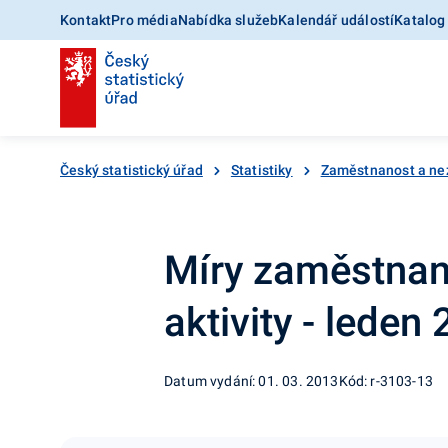
Kontakt
Pro média
Nabídka služeb
Kalendář událostí
Katalog
Český statistický úřad
Statistiky
Zaměstnanost a ne
Míry zaměstnan
aktivity - leden
Datum vydání: 01. 03. 2013
Kód: r-3103-13