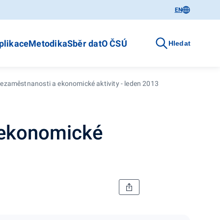
EN
plikace
Metodika
Sběr dat
O ČSÚ
Hledat
ezaměstnanosti a ekonomické aktivity - leden 2013
 ekonomické