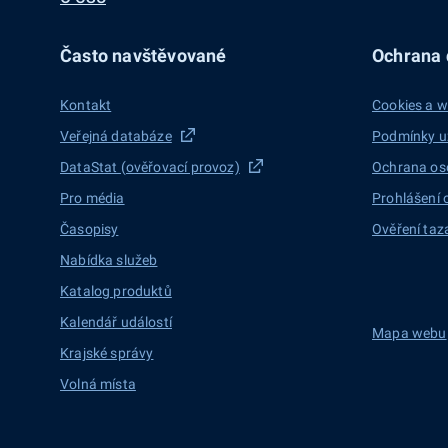
Často navštěvované
Ochrana d
Kontakt
Cookies a w
Veřejná databáze
Podmínky u
DataStat (ověřovací provoz)
Ochrana os
Pro média
Prohlášení 
Časopisy
Ověření taz
Nabídka služeb
Katalog produktů
Kalendář událostí
Mapa webu
Krajské správy
Volná místa