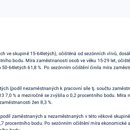
h ve skupině 15-64letých), očištěná od sezónních vlivů, dosáh
ntního bodu. Míra zaměstnanosti osob ve věku 15-29 let, očiště
b 50-64letých 61,8 %. Po sezónním očištění činila míra zaměs
tých (podíl nezaměstnaných k pracovní síle tj. součtu zaměs
13 7,0 % a meziročně se zvýšila o 0,2 procentního bodu. Míra
ezaměstnanosti žen 8,3 %.
(podíl zaměstnaných a nezaměstnaných v této věkové skupině),
 1,7 procentního bodu. Po sezónním očištění míra ekonomické 