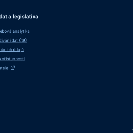
at a legislativa
ebová analytika
žívání dat ČSÚ
obních údajů
o přístupnosti
atele