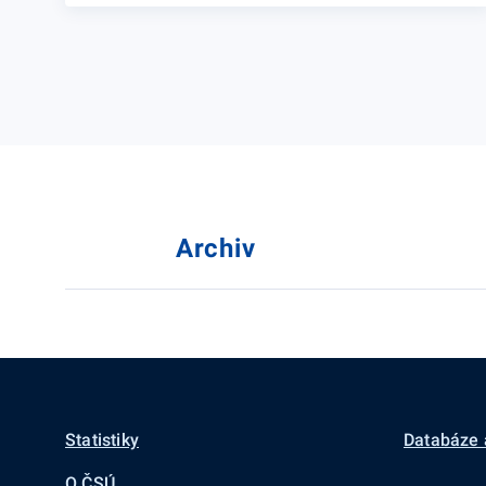
Archiv
Statistiky
Databáze 
O ČSÚ