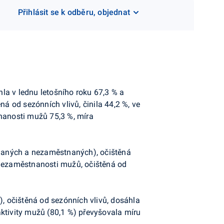
Přihlásit se k odběru, objednat
la v lednu letošního roku 67,3 % a
ná od sezónních vlivů, činila 44,2 %, ve
tnanosti mužů 75,3 %, míra
tnaných a nezaměstnaných), očištěná
 nezaměstnanosti mužů, očištěná od
 očištěná od sezónních vlivů, dosáhla
aktivity mužů (80,1 %) převyšovala míru