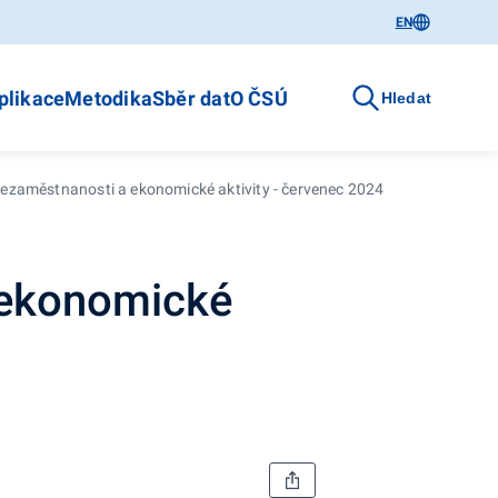
EN
plikace
Metodika
Sběr dat
O ČSÚ
Hledat
ezaměstnanosti a ekonomické aktivity - červenec 2024
 ekonomické