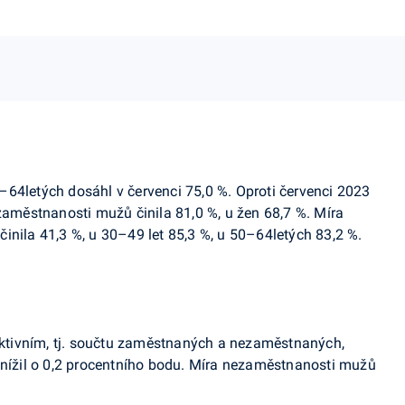
–64letých dosáhl v červenci 7
5,0
%. Oproti červenci 2023
 zaměstnanosti mužů činila 81,0 %,
u žen 68,7 %.
Míra
inila 41,3 %, u 30–49 let 85,3 %, u 50–64letých 83,2 %.
tivním, tj. součtu zaměstnaných a nezaměstnaných,
snížil o 0,2 procentního bodu. Míra nezaměstnanosti mužů