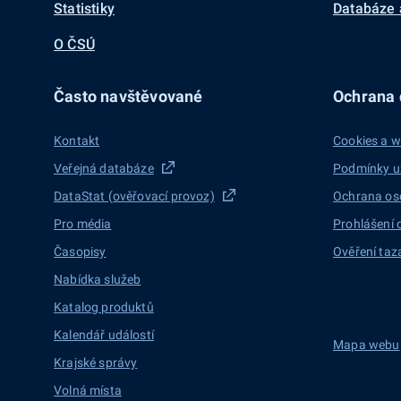
Statistiky
Databáze 
O ČSÚ
Často navštěvované
Ochrana d
Kontakt
Cookies a w
Veřejná databáze
Podmínky u
DataStat (ověřovací provoz)
Ochrana os
Pro média
Prohlášení 
Časopisy
Ověření taz
Nabídka služeb
Katalog produktů
Kalendář událostí
Mapa webu
Krajské správy
Volná místa