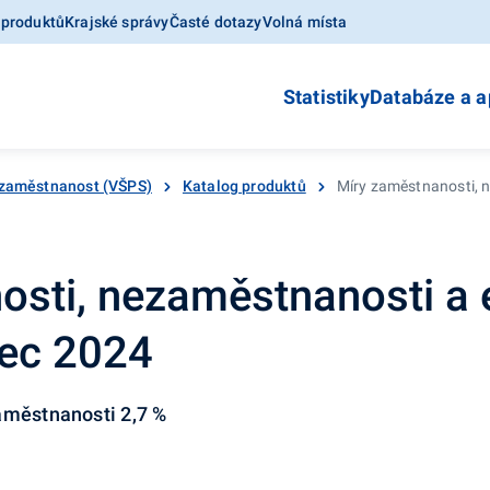
 produktů
Krajské správy
Časté dotazy
Volná místa
Statistiky
Databáze a a
zaměstnanost (VŠPS)
Katalog produktů
Míry zaměstnanosti, n
osti, nezaměstnanosti a
nec 2024
aměstnanosti 2,7 %