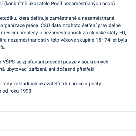
í (konkrétně ukazatele Podíl nezaměstnaných osob).
todiku, která definuje zaměstnané a nezaměstnané
organizace práce. ČSÚ data z tohoto šetření pravidelně
je měsíční přehledy o nezaměstnanosti za členské státy EU,
íra nezaměstnanosti v této věkové skupině 15–74 let byla
 %.
o VŠPS se zjišťování provádí pouze v soukromých
 ubytovací zařízení, ani dočasná přístřeší.
é řady základních ukazatelů trhu práce a počty
 od roku 1993.