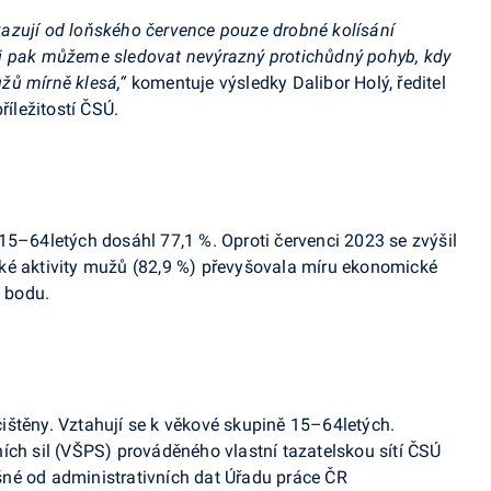
kazují od loňského července
pouze drobné kolísání
 pak můžeme sledovat nevýrazný protichůdný pohyb, kdy
žů mírně klesá,“
komentuje výsledky Dalibor Holý, ředitel
říležitostí ČSÚ.
15–64letých dosáhl 77,1 %. Oproti červenci 2023 se zvýšil
ké aktivity mužů (82,9 %) převyšovala míru ekonomické
o bodu.
ištěny. Vztahují se k věkové skupině 15–64letých.
ích sil (VŠPS) prováděného vlastní tazatelskou sítí ČSÚ
né od administrativních dat Úřadu práce ČR