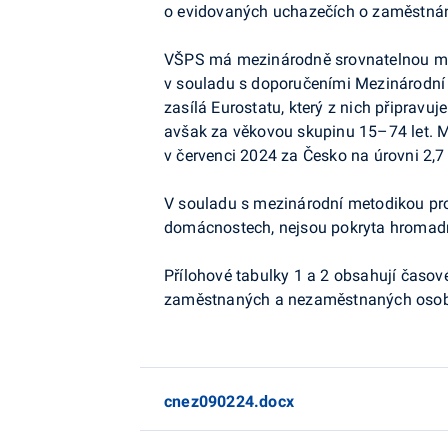
o evidovaných uchazečích o zaměstnán
VŠPS má mezinárodně srovnatelnou me
v souladu s doporučeními Mezinárodní 
zasílá
Eurostatu
, který z nich připravu
avšak
za věkovou skupinu 15–74 let. M
v červenci 2024 za Česko na úrovni 2,7
V souladu s mezinárodní metodikou pr
domácnostech, nejsou pokryta hromadná
Přílohové tabulky 1 a 2 obsahují časov
zaměstnaných a nezaměstnaných osob
cnez090224.docx