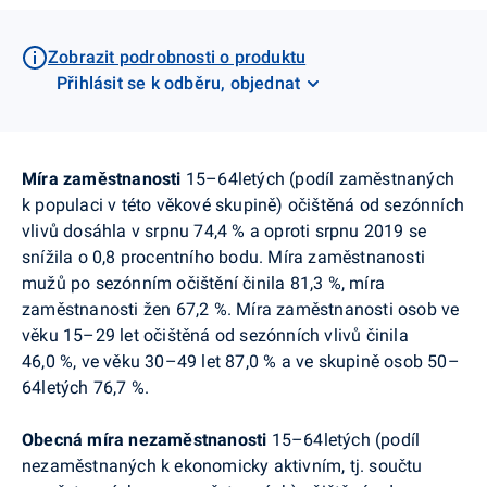
Zobrazit podrobnosti o produktu
Přihlásit se k odběru, objednat
Míra zaměstnanosti
15–64letých (podíl zaměstnaných
k populaci v této věkové skupině) očištěná od sezónních
vlivů dosáhla v srpnu 74,4 % a oproti srpnu 2019 se
snížila o 0,8 procentního bodu. Míra zaměstnanosti
mužů po sezónním očištění činila 81,3 %,
míra
zaměstnanosti žen 67,2 %.
Míra zaměstnanosti osob ve
věku 15–29 let očištěná od sezónních vlivů činila
46,0 %, ve věku 30–49 let 87,0 % a ve skupině osob 50–
64letých 76,7 %.
Obecná míra nezaměstnanosti
15–64letých (podíl
nezaměstnaných k ekonomicky aktivním, tj. součtu