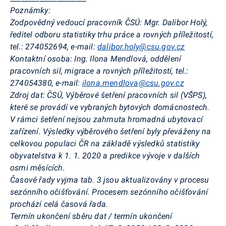
Poznámky:
Zodpovědný vedoucí pracovník ČSÚ:
Mgr. Dalibor Holý,
ředitel odboru statistiky trhu práce a rovných příležitostí,
tel.: 274052694, e-mail:
dalibor.holy@csu.gov.cz
Kontaktní osoba:
Ing. Ilona Mendlová, oddělení
pracovních sil, migrace a rovných příležitostí, tel.:
274054380, e-mail:
ilona.mendlova@csu.gov.cz
Zdroj dat:
ČSÚ, Výběrové šetření pracovních sil (VŠPS),
které se provádí ve vybraných bytových domácnostech.
V rámci šetření nejsou zahrnuta hromadná ubytovací
zařízení. Výsledky výběrového šetření byly převáženy na
celkovou populaci ČR na základě výsledků statistiky
obyvatelstva k 1. 1. 2020 a predikce vývoje v dalších
osmi měsících.
Časové řady vyjma tab. 3 jsou aktualizovány v procesu
sezónního očišťování.
Procesem sezónního očišťování
prochází celá časová řada.
Termín ukončení sběru dat
/ termín ukončení