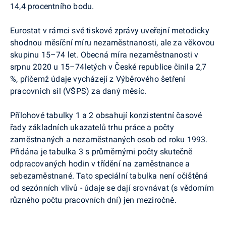
14,4 procentního bodu.
Eurostat v rámci své tiskové zprávy uveřejní metodicky
shodnou měsíční míru nezaměstnanosti, ale za věkovou
skupinu 15–74 let. Obecná míra nezaměstnanosti v
srpnu 2020 u 15–74letých v České republice činila 2,7
%, přičemž údaje vycházejí z Výběrového šetření
pracovních sil (VŠPS) za daný měsíc.
Přílohové tabulky 1 a 2 obsahují konzistentní časové
řady základních ukazatelů trhu práce a počty
zaměstnaných a nezaměstnaných osob od roku 1993.
Přidána je tabulka 3 s průměrnými počty skutečně
odpracovaných hodin v třídění na zaměstnance a
sebezaměstnané. Tato speciální tabulka není očištěná
od sezónních vlivů
- údaje se dají srovnávat (s vědomím
různého počtu pracovních dní) jen meziročně
.
_____________________