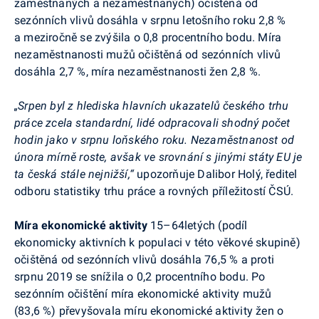
zaměstnaných a nezaměstnaných) očištěná od
sezónních vlivů dosáhla v srpnu letošního roku 2,8 %
a meziročně se zvýšila o 0,8 procentního bodu. Míra
nezaměstnanosti mužů očištěná od sezónních vlivů
dosáhla 2,7 %, míra nezaměstnanosti žen 2,8 %.
„Srpen byl z hlediska hlavních ukazatelů českého trhu
práce zcela standardní, lidé odpracovali shodný počet
hodin jako v srpnu loňského roku. Nezaměstnanost od
února mírně roste, avšak ve srovnání s jinými státy EU je
ta česká stále nejnižší,“
upozorňuje Dalibor Holý
, ředitel
odboru statistiky trhu práce a rovných příležitostí ČSÚ.
Míra ekonomické aktivity
15–64letých (podíl
ekonomicky aktivních k populaci v této věkové skupině)
očištěná
od sezónních vlivů dosáhla 76,5 % a proti
srpnu 2019 se snížila o 0,2 procentního bodu. Po
sezónním očištění míra ekonomické aktivity mužů
(83,6 %) převyšovala míru ekonomické aktivity žen o