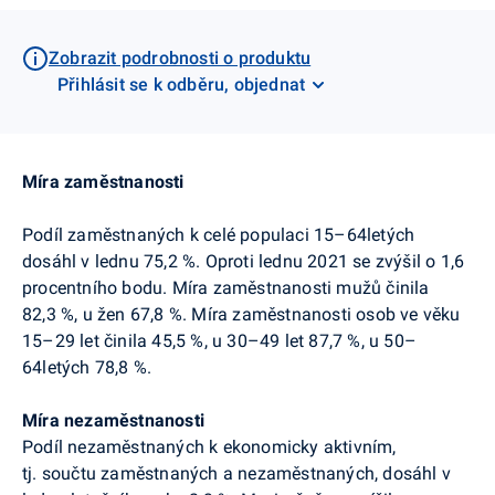
Zobrazit podrobnosti o produktu
Přihlásit se k odběru, objednat
Míra zaměstnanosti
Podíl zaměstnaných k celé populaci 15–64letých
dosáhl v lednu 7
5
,2 %. Oproti lednu 2021 se zvýšil o 1,6
procentního bodu. Míra zaměstnanosti mužů činila
82,3 %,
u žen 67,8 %.
Míra zaměstnanosti osob ve věku
15–29 let činila 45,5 %, u 30–49 let 87,7 %, u 50–
64letých 78,8 %.
Míra nezaměstnanosti
Podíl nezaměstnaných k ekonomicky aktivním,
tj. součtu zaměstnaných a nezaměstnaných, dosáhl v