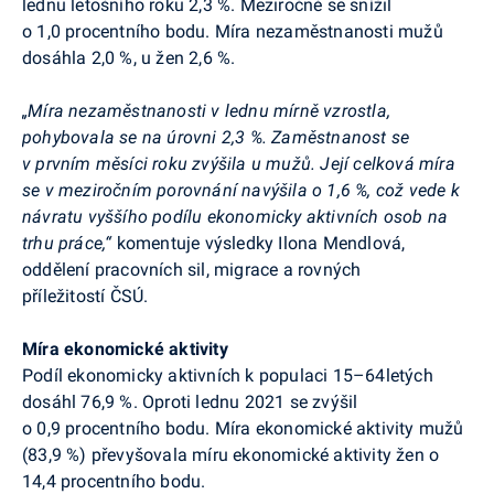
lednu letošního roku 2,3 %. Meziročně se snížil
o 1,0 procentního bodu. Míra nezaměstnanosti mužů
dosáhla 2,0 %, u žen 2,6 %.
„
Míra nezaměstnanosti v lednu mírně vzrostla,
pohybovala se na úrovni 2,3 %. Zaměstnanost se
v prvním měsíci roku zvýšila u mužů. Její celková míra
se v meziročním porovnání navýšila o 1,6 %, což vede k
návratu vyššího podílu ekonomicky aktivních osob na
trhu práce
,“
komentuje výsledky Ilona Mendlová,
oddělení pracovních sil, migrace a rovných
příležitostí ČSÚ.
Míra ekonomické aktivity
Podíl ekonomicky aktivních k populaci 15–64letých
dosáhl 76,9 %. Oproti lednu 2021 se zvýšil
o 0,9 procentního bodu. Míra ekonomické aktivity mužů
(83,9 %) převyšovala míru ekonomické aktivity žen o
14,4 procentního bodu.