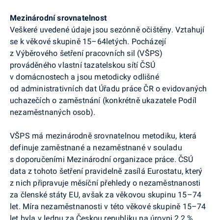
Mezinárodní srovnatelnost
Veškeré uvedené údaje jsou sezónně očištěny. Vztahují
se k věkové skupině 15–64letých. Pocházejí
z Výběrového šetření pracovních sil (VŠPS)
prováděného vlastní tazatelskou sítí ČSÚ
v domácnostech a jsou metodicky odlišné
od administrativních dat Úřadu práce ČR o evidovaných
uchazečích o zaměstnání (konkrétně ukazatele Podíl
nezaměstnaných osob).
VŠPS má mezinárodně srovnatelnou metodiku, která
definuje zaměstnané a nezaměstnané v souladu
s doporučeními Mezinárodní organizace práce. ČSÚ
data z tohoto šetření pravidelně zasílá
Eurostatu, který
z nich připravuje měsíční přehledy o nezaměstnanosti
za členské státy EU, avšak
za věkovou skupinu 15–74
let. Míra nezaměstnanosti v této věkové skupině 15–74
let byla v lednu za Českou republiku na úrovni 2,2 %.