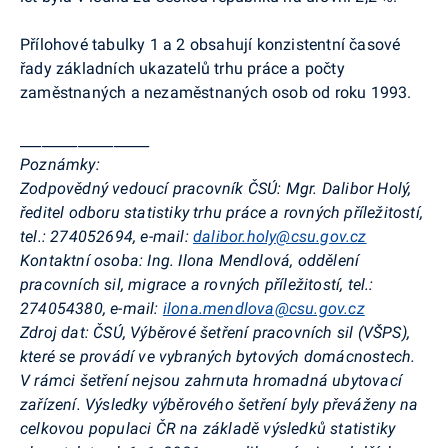
Přílohové tabulky 1 a 2 obsahují konzistentní časové
řady základních ukazatelů trhu práce a počty
zaměstnaných a nezaměstnaných osob od roku 1993.
__________________
Poznámky:
Zodpovědný vedoucí pracovník ČSÚ:
Mgr. Dalibor Holý,
ředitel odboru statistiky trhu práce a rovných příležitostí,
tel.: 274052694, e-mail:
dalibor.holy@csu.gov.cz
Kontaktní osoba:
Ing. Ilona Mendlová, oddělení
pracovních sil, migrace a rovných příležitostí, tel.:
274054380, e-mail:
ilona.mendlova@csu.gov.cz
Zdroj dat:
ČSÚ, Výběrové šetření pracovních sil (VŠPS),
které se provádí ve vybraných bytových domácnostech.
V rámci šetření nejsou zahrnuta hromadná ubytovací
zařízení. Výsledky výběrového šetření byly převáženy na
celkovou populaci ČR na základě výsledků statistiky