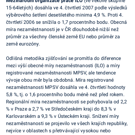
Mezinárodní organizace práce ILO
(ve věkové skupině
15-64letých) dosáhla ve 4. čtvrtletí 2007 podle výsledků
výběrového šetření desetiletého minima 4,9 %. Proti 4.
čtvrtletí 2006 se snížila o 1,7 procentního bodu. Obecná
míra nezaměstnanosti je v ČR dlouhodobě nižší než
průměr za všechny členské země EU nebo průměr za
země eurozóny.
Odlišná metodika zjišťování se promítla do diference
mezi výší obecné míry nezaměstnanosti (ILO) a míry
registrované nezaměstnanosti MPSV, ale tendence
vývoje obou měr byla obdobná. Míra registrované
nezaměstnanosti MPSV dosáhla ve 4. čtvrtletí hodnoty
5,8 %, tj. o 1,6 procentního bodu méně než před rokem.
Regionální míra nezaměstnanosti se pohybovala od 2,2
% v Praze a 2,7 % ve Středočeském kraji do 8,3 % v
Karlovarském a 9,3 % v Ústeckém kraji. Snížení míry
nezaměstnanosti se projevilo ve všech krajích republiky,
nejvíce v oblastech s přetrvávající vysokou nebo