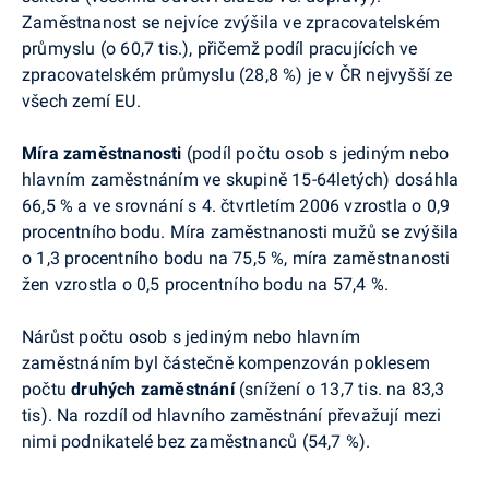
Zaměstnanost se nejvíce zvýšila ve zpracovatelském
průmyslu (o 60,7 tis.), přičemž podíl pracujících ve
zpracovatelském průmyslu (28,8 %) je v ČR nejvyšší ze
všech zemí EU.
Míra zaměstnanosti
(podíl počtu osob s jediným nebo
hlavním zaměstnáním ve skupině 15-64letých) dosáhla
66,5 % a ve srovnání s 4. čtvrtletím 2006 vzrostla o 0,9
procentního bodu. Míra zaměstnanosti mužů se zvýšila
o 1,3 procentního bodu na 75,5 %, míra zaměstnanosti
žen vzrostla o 0,5 procentního bodu na 57,4 %.
Nárůst počtu osob s jediným nebo hlavním
zaměstnáním byl částečně kompenzován poklesem
počtu
druhých zaměstnání
(snížení o 13,7 tis. na 83,3
tis). Na rozdíl od hlavního zaměstnání převažují mezi
nimi podnikatelé bez zaměstnanců (54,7 %).