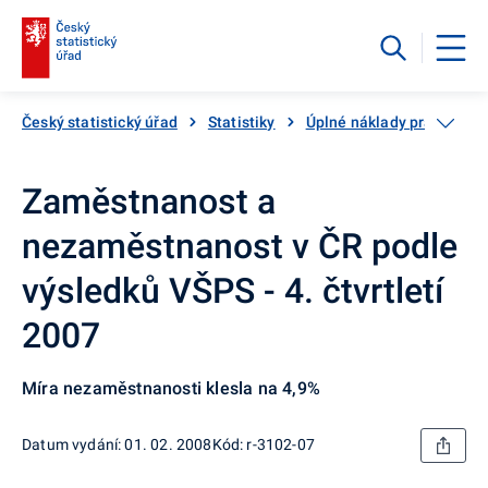
Český statistický úřad
Statistiky
Úplné náklady práce
K
Zaměstnanost a
nezaměstnanost v ČR podle
výsledků VŠPS - 4. čtvrtletí
2007
Míra nezaměstnanosti klesla na 4,9%
Datum vydání: 01. 02. 2008
Kód: r-3102-07