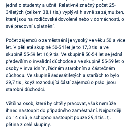
jedná o studenty a učně. Relativně značný počet 25-
34letých (celkem 38,1 tis.) vyplývá hlavně ze zájmu žen,
které jsou na rodičovské dovolené nebo v domácnosti, o
své pracovní uplatnění.
Počet zájemců o zaměstnání je vysoký ve věku 50 a více
let. V pětileté skupině 50-54 let je to 17,3 tis. a ve
skupině 55-59 let 16,9 tis. Ve skupině 50-54 let se jedná
především o invalidní důchodce a ve skupině 55-59 let o
osoby v invalidním, řádném starobním a částečném
důchodu. Ve skupině šedesátiletých a starších to bylo
29,7 tis., když rozhodující částí zájemců o práci jsou
starobní důchodci.
Většina osob, které by chtěly pracovat, však nemůže
ihned nastoupit do případného zaměstnání. Nejpozději
do 14 dnů je schopno nastoupit pouze 39,4 tis., tj.
pětina z celé skupiny.