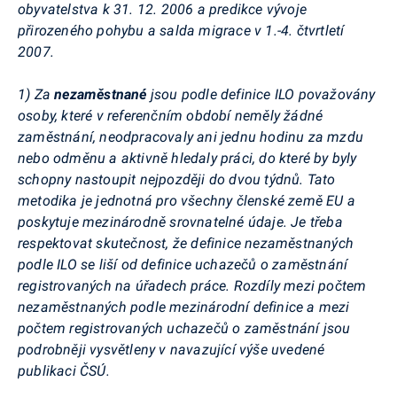
obyvatelstva k 31. 12. 2006 a predikce vývoje
přirozeného pohybu a salda migrace v 1.-4. čtvrtletí
2007.
1) Za
nezaměstnané
jsou podle definice ILO považovány
osoby, které v referenčním období neměly žádné
zaměstnání, neodpracovaly ani jednu hodinu za mzdu
nebo odměnu a aktivně hledaly práci, do které by byly
schopny nastoupit nejpozději do dvou týdnů. Tato
metodika je jednotná pro všechny členské země EU a
poskytuje mezinárodně srovnatelné údaje. Je třeba
respektovat skutečnost, že definice nezaměstnaných
podle ILO se liší od definice uchazečů o zaměstnání
registrovaných na úřadech práce. Rozdíly mezi počtem
nezaměstnaných podle mezinárodní definice a mezi
počtem registrovaných uchazečů o zaměstnání jsou
podrobněji vysvětleny v navazující výše uvedené
publikaci ČSÚ.