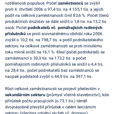
vzdělanosti populace. Počet
zaměstnanců
se zvýšil
proti 4. čtvrtletí 2006 o 97,4 tis. na 4 155,1 tis. a jejich
podíl na celkové zaměstnanosti činil 83,6 %. Počet členů
produkčních družstev se dále snížil o 1,8 tis. na 13,2 tis.
osob. Počet
podnikatelů vč. pomáhajících rodinných
příslušníků
se proti srovnatelnému období roku 2006
zvýšil o 10,2 tis. na 798,7 tis. a podíl podnikatelského
sektoru na celkové zaměstnanosti se proti minulému
roku mírně snížil na 16,1 %. Klesl počet podnikatelů se
zaměstnanci o 30,3 tis. na 173,2 tis. a počet
pomáhajících rodinných příslušníků se snížil o 4,4 tis.
na 28,4 tis., počet podnikatelů bez zaměstnanců se
naopak podstatně zvýšil o 44,9 tis. na 597,1 tis.
Růst celkové zaměstnanosti se projevil především v
sekundárním sektoru
(průmysl včetně stavebnictví), kde
přírůstek počtu pracujících (o 73,1 tis.) téměř
dvojnásobně převýšil přírůstek v celém terciárním
sektoru (všechna odvětví služeb vč. dopravy).