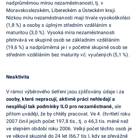
nadprůměrnou mírou nezaměstnanosti, tj. v
Moravskoslezském, Libereckém a Ústeckém kraji.
Nízkou míru nezaměstnanosti mají trvale vysokoškoláci
(1,8 %) a osoby s úplným středním vzděláním s
maturitou (3,0 %). Vysoká míra nezaměstnanosti
přetrvává ve skupině osob se základním vzděláním
(19,6 %) a nadprůměrná je i v početné skupině osob se
středním vzděláním bez maturity vč. vyučených (5,1 %).
Neaktivita
V rámci výběrového šetření jsou zjišťovány údaje i za
osoby, které nepracují, aktivně práci nehledají a
nesplňují tak podmínky ILO pro nezaměstnané,
ale
přitom uvádějí, že by chtěly pracovat. Ve 4. čtvrtletí roku
2007 činil jejich počet 197,8 tis., tj. o 46,3 tis. méně než
ve stejném období roku 2006. Velký počet těchto osob je
ve věkové skupině do 24 let (66,7 tis.), kdy se převážně