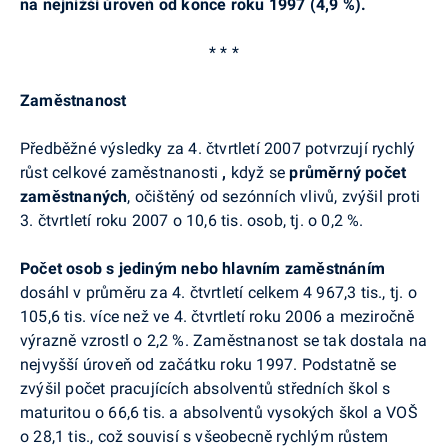
na nejnižší úroveň od konce roku 1997 (4,9 %).
* * *
Zaměstnanost
Předběžné výsledky za 4. čtvrtletí 2007 potvrzují rychlý
růst celkové zaměstnanosti
,
když se
průměrný počet
zaměstnaných
, očištěný od sezónních vlivů, zvýšil proti
3. čtvrtletí roku 2007 o 10,6 tis. osob, tj. o 0,2 %.
Počet osob s jediným nebo hlavním zaměstnáním
dosáhl v průměru za 4. čtvrtletí celkem 4 967,3 tis., tj. o
105,6 tis. více než ve 4. čtvrtletí roku 2006 a meziročně
výrazně vzrostl o 2,2 %. Zaměstnanost se tak dostala na
nejvyšší úroveň od začátku roku 1997. Podstatně se
zvýšil počet pracujících absolventů středních škol s
maturitou o 66,6 tis. a absolventů vysokých škol a VOŠ
o 28,1 tis., což souvisí s všeobecně rychlým růstem