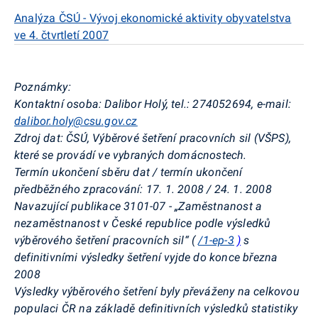
Analýza ČSÚ - Vývoj ekonomické aktivity obyvatelstva
ve 4. čtvrtletí 2007
Poznámky:
Kontaktní osoba: Dalibor Holý, tel.: 274052694, e-mail:
dalibor.holy@csu.gov.cz
Zdroj dat: ČSÚ, Výběrové šetření pracovních sil (VŠPS),
které se provádí ve vybraných domácnostech.
Termín ukončení sběru dat / termín ukončení
předběžného zpracování: 17. 1. 2008 / 24. 1. 2008
Navazující publikace 3101-07 - „Zaměstnanost a
nezaměstnanost v České republice podle výsledků
výběrového šetření pracovních sil“ (
/1-ep-3
)
s
definitivními výsledky šetření vyjde do konce března
2008
Výsledky výběrového šetření byly převáženy na celkovou
populaci ČR na základě definitivních výsledků statistiky