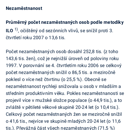
Nezaměstnanost
Průměrný počet nezaměstnaných osob podle metodiky
1)
ILO
, očištěný od sezónních vlivů, se snížil proti 3.
čtvrtletí roku 2007 o 13,6 tis.
Počet nezaměstnaných osob dosáhl 252,8 tis. (z toho
143,6 tis. žen), což je nejnižší úroveň od poloviny roku
1997. V porovnání se 4. čtvrtletím roku 2006 se celkový
počet nezaměstnaných snížil o 86,5 tis. a meziročně
poklesl o více než čtvrtinu (o 25,5 %). Obecně se
nezaměstnanost rychleji snižovala u osob v mladším a
středním produktivním věku. Pokles nezaměstnanosti se
projevil více v mužské složce populace (o 44,9 tis.), a to
zvláště v pětileté věkové skupině 20-24 let (o 10,4 tis.).
Celkový počet nezaměstnaných žen se meziročně snížil
o 41,6 tis., nejvíce ve skupině mladých 20-24 let (o 11,6
tis.). Převážná část všech nezaměstnaných (71,5 %)