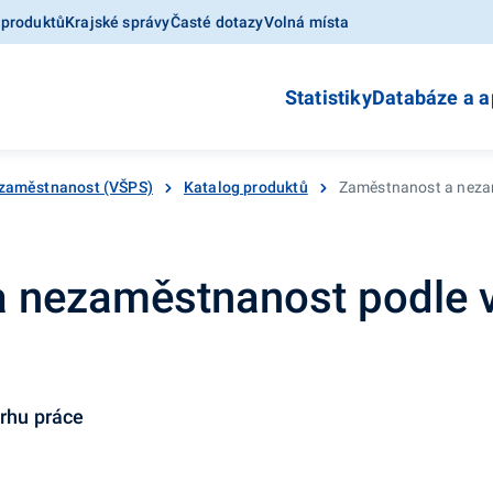
 produktů
Krajské správy
Časté dotazy
Volná místa
Statistiky
Databáze a a
zaměstnanost (VŠPS)
Katalog produktů
Zaměstnanost a nezamě
 nezaměstnanost podle 
trhu práce