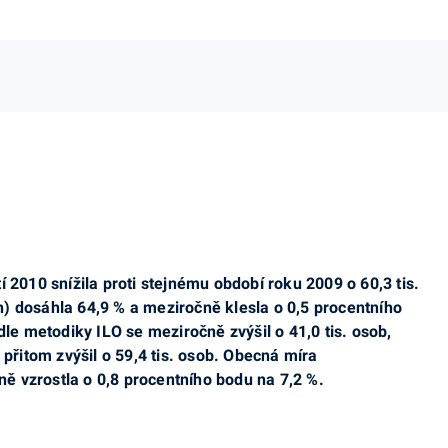
í 2010 snížila proti stejnému období roku 2009 o 60,3 tis.
) dosáhla 64,9 % a meziročně klesla o 0,5 procentního
dle metodiky
ILO se meziročně zvýšil o 41,0 tis. osob,
řitom zvýšil o 59,4 tis. osob. Obecná míra
ě vzrostla o 0,8 procentního bodu
na 7,2 %.