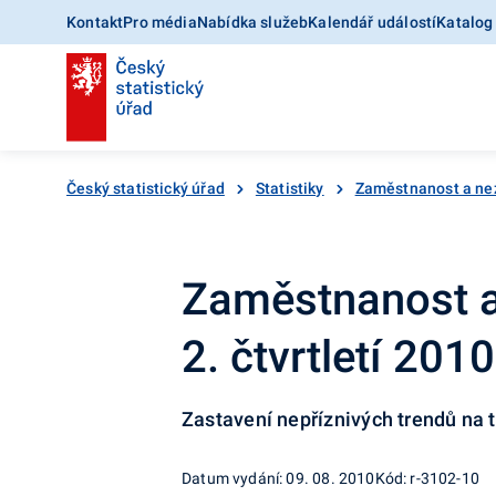
Kontakt
Pro média
Nabídka služeb
Kalendář událostí
Katalog
Český statistický úřad
Statistiky
Zaměstnanost a ne
Zaměstnanost a
2. čtvrtletí 2010
Zastavení nepříznivých trendů na 
Datum vydání: 09. 08. 2010
Kód: r-3102-10