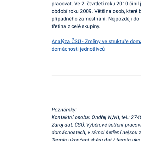
pracovat. Ve 2. čtvrtletí roku 2010 činil j
období roku 2009. Většina osob, které 
případného zaměstnání. Nejpozději do 14
třetina z celé skupiny.
Analýza ČSÚ - Změny ve struktuře dom
domácnosti jednotlivců
Poznámky:
Kontaktní osoba: Ondřej Nývlt, tel.: 27
Zdroj dat: ČSÚ, Výběrové šetření pracov
domácnostech, v rámci šetření nejsou 
Termín ukončení sběru dat / termín uk