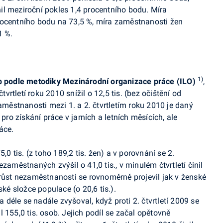
inil meziroční pokles 1,4 procentního bodu. Míra
rocentního bodu na 73,5 %, míra zaměstnanosti žen
1 %.
1)
 podle metodiky Mezinárodní organizace práce
(ILO)
,
tvrtletí roku 2010 snížil o 12,5 tis. (bez očištění od
zaměstnanosti mezi 1. a 2. čtvrtletím roku 2010 je daný
o získání práce v jarních a letních měsících, ale
áce.
,0 tis. (z toho 189,2 tis. žen) a v porovnání se 2.
zaměstnaných zvýšil o 41,0 tis., v minulém čtvrtletí činil
 růst nezaměstnanosti se rovnoměrně projevil jak v ženské
ské složce populace (o 20,6 tis.).
éle se nadále zvyšoval, když proti 2. čtvrtletí 2009 se
nil 155,0 tis. osob. Jejich podíl se začal opětovně