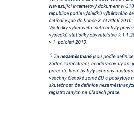
Navazující internetový dokument w-31
republice podle výsledků výběrového šet
šetření vyjde do konce 3. čtvrtletí 2010
Výsledky výběrového šetření byly přev
výsledků statistiky obyvatelstva k 1.1
v 1. pololetí 2010.
1)
Za
nezaměstnané
jsou podle definic
žádné zaměstnání, neodpracovaly ani 
práci, do které by byly schopny nastoup
všechny členské země EU a poskytuje m
skutečnost, že definice nezaměstnaných
registrovaných na úřadech práce.