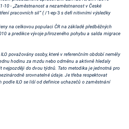
01-10 - „Zaměstnanost a nezaměstnanost v České
ření pracovních sil“ (
/1-ep-3
s defi
nitivními výsledky
áženy na celkovou populaci ČR na základě předběžných
.2010 a predikce vývoje přirozeného pohybu a salda migrace
e ILO považovány osoby, které v referenčním období neměly
jednu hodinu za mzdu nebo odměnu a aktivně hledaly
it nejpozději do dvou týdnů. Tato metodika je jednotná pro
ezinárodně srovnatelné údaje. Je třeba respektovat
 podle ILO se liší od definice uchazečů o zaměstnání