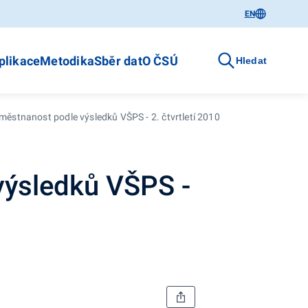
EN
plikace
Metodika
Sběr dat
O ČSÚ
Hledat
stnanost podle výsledků VŠPS - 2. čtvrtletí 2010
výsledků VŠPS -