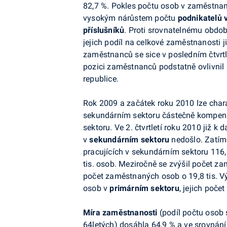
82,7 %. Pokles počtu osob v zaměstn
vysokým nárůstem počtu
podnikatelů 
příslušníků
. Proti srovnatelnému období 
jejich podíl na celkové zaměstnanosti j
zaměstnanců se sice v posledním čtvrtle
pozici zaměstnanců podstatně ovlivnil
republice.
Rok 2009 a začátek roku 2010 lze cha
sekundárním sektoru částečně kompen
sektoru. Ve 2. čtvrtletí roku 2010 již
v
sekundárním sektoru
nedošlo. Zatímc
pracujících v sekundárním sektoru 116,6 
tis. osob. Meziročně se zvýšil počet 
počet zaměstnaných osob o 19,8 tis. V
osob v
primárním sektoru
, jejich poče
Míra zaměstnanosti
(podíl počtu osob
64letých) dosáhla 64,9 % a ve srovnání 