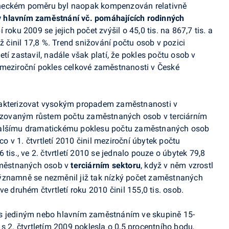
aneckém poměru byl naopak kompenzován relativně
v hlavním zaměstnání vč. pomáhajících rodinných
roku 2009 se jejich počet zvýšil o 45,0 tis. na 867,7 tis. a
iž činil 17,8 %. Trend snižování počtu osob v pozici
tí zastavil, nadále však platí, že pokles počtu osob v
 meziroční pokles celkové zaměstnanosti v České
rakterizovat vysokým propadem zaměstnanosti v
zovaným růstem počtu zaměstnaných osob v terciárním
 k dalšímu dramatickému poklesu počtu zaměstnaných osob
o v 1. čtvrtletí 2010 činil meziroční úbytek počtu
tis., ve 2. čtvrtletí 2010 se jednalo pouze o úbytek 79,8
zaměstnaných osob v
terciárním sektoru
, když v něm vzrostl
ýznamně se nezměnil již tak nízký počet zaměstnaných
t ve druhém čtvrtletí roku 2010 činil 155,0 tis. osob.
 s jediným nebo hlavním zaměstnáním ve skupině 15-
s 2. čtvrtletím 2009 poklesla o 0,5 procentního bodu,