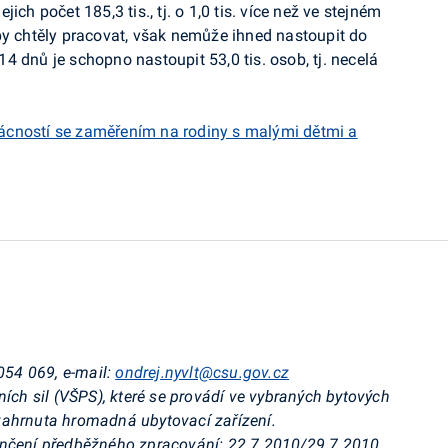
ejich počet 185,3 tis., tj. o 1,0 tis. více než ve stejném
by chtěly pracovat, však nemůže ihned nastoupit do
 dnů je schopno nastoupit 53,0 tis. osob, tj. necelá
ácností se zaměřením na rodiny s malými dětmi a
4054
069, e-mail:
ondrej.nyvlt@csu.gov.cz
ních sil (VŠPS), které se provádí ve vybraných bytových
zahrnuta hromadná ubytovací zařízení.
ončení předběžného zpracování: 22.7.2010/29.7.2010