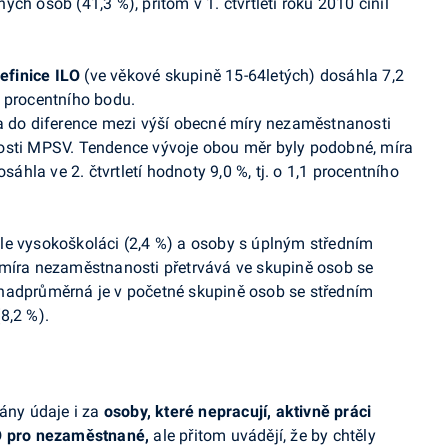
ch osob (41,3 %), přitom v 1. čtvrtletí roku 2010 činil
efinice ILO
(ve věkové skupině 15-64letých) dosáhla 7,2
,8 procentního bodu.
la do diference mezi výší obecné míry nezaměstnanosti
osti MPSV. Tendence vývoje obou měr byly podobné, míra
la ve 2. čtvrtletí hodnoty 9,0 %, tj. o 1,1 procentního
le vysokoškoláci (2,4 %) a osoby s úplným středním
 míra nezaměstnanosti přetrvává ve skupině osob se
nadprůměrná je v početné skupině osob se středním
8,2 %).
vány údaje i za
osoby, které nepracují, aktivně práci
LO pro nezaměstnané,
ale přitom uvádějí, že by chtěly