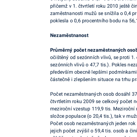
přičemž v 1. čtvrtletí roku 2010 ještě č
zaměstnanosti mužů se snížila o 0,4 p
poklesla o 0,6 procentního bodu na 56,
Nezaměstnanost
Průměrný počet nezaměstnaných
osob
očištěný od sezónních vlivů, se proti 1. č
sezónních vlivů o 47,7 tis.). Pokles ne
především obecně lepšími podmínkami pr
částečně i zlepšením situace na trhu pr
Počet nezaměstnaných
osob dosáhl 375
čtvrtletím roku 2009 se celkový počet ne
meziroční vzestup 119,9 tis. Meziroční
složce populace (o 20,4 tis.), tak v muž
Počet osob nezaměstnaných jeden rok a d
jejich počet zvýšil o 59,4 tis. osob a či