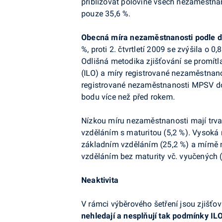
přibližovat polovině všech nezaměstnaný
pouze 35,6 %.
Obecná míra nezaměstnanosti podle d
%, proti 2. čtvrtletí 2009 se zvýšila o 0
Odlišná metodika zjišťování se promít
(ILO) a míry registrované nezaměstnan
registrované nezaměstnanosti MPSV dosáh
bodu více než před rokem.
Nízkou míru nezaměstnanosti mají trva
vzděláním s maturitou (5,2 %). Vysoká
základním vzděláním (25,2 %) a mírně 
vzděláním bez maturity vč. vyučených (
Neaktivita
V rámci výběrového šetření jsou zjišťo
nehledají a nesplňují tak podmínky I