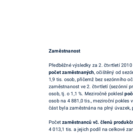
Zaměstnanost
Předběžné výsledky za 2. čtvrtletí 201
počet zaměstnaných
, očištěný od sezón
1,9 tis. osob, přičemž bez sezónního o
zaměstnanost ve 2. čtvrtletí (sezónní p
osob, tj. o 1,1 %. Meziročně poklesl
poč
osob na 4 881,0 tis., meziroční pokles v
část byla zaměstnána na plný úvazek, p
Počet
zaměstnanců vč. členů produkčn
4 013,1 tis. a jejich podíl na celkové za