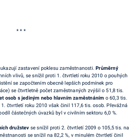
* * *
0 ukazují zastavení poklesu zaměstnanosti.
Průměrný
ních vlivů, se snížil proti 1. čtvrtletí roku 2010 o pouhých
čistění se započtením obecně lepších podmínek pro
ráce) se čtvrtletně počet zaměstnaných zvýšil o 51,8 tis.
et osob s jediným nebo hlavním zaměstnáním
o 60,3 tis.
 1. čtvrtletí roku 2010 však činil 117,6 tis. osob. Převážná
odíl částečných úvazků byl v civilním sektoru 6,0 %.
ích družstev
se snížil proti 2. čtvrtletí 2009 o 105,5 tis. na
městnanosti se snížil na 82,2 %, v minulém čtvrtletí činil