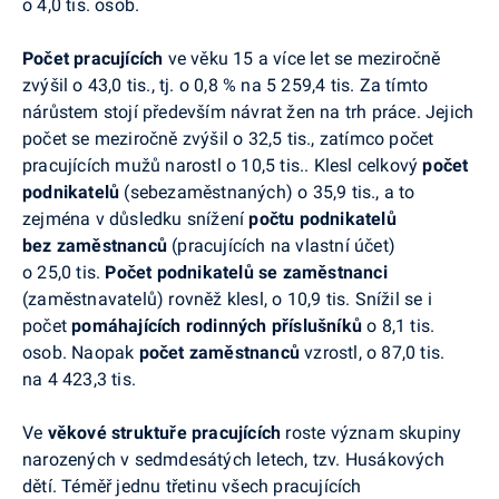
o 4,0 tis. osob.
Počet pracujících
ve věku 15 a více let se meziročně
zvýšil o 43,0 tis., tj. o 0,8 % na 5 259,4 tis. Za tímto
nárůstem stojí především návrat žen na trh práce. Jejich
počet se meziročně zvýšil o 32,5 tis., zatímco počet
pracujících mužů narostl o 10,5 tis.. Klesl celkový
počet
podnikatelů
(sebezaměstnaných) o 35,9 tis., a to
zejména v důsledku snížení
počtu podnikatelů
bez
zaměstnanců
(pracujících na vlastní účet)
o 25,0 tis.
Počet podnikatelů se zaměstnanci
(zaměstnavatelů) rovněž klesl, o 10,9 tis. Snížil se i
počet
pomáhajících rodinných příslušníků
o 8,1 tis.
osob. Naopak
počet zaměstnanců
vzrostl, o 87,0 tis.
na 4 423,3 tis.
Ve
věkové struktuře pracujících
roste význam skupiny
narozených v sedmdesátých letech, tzv. Husákových
dětí. Téměř jednu třetinu všech pracujících