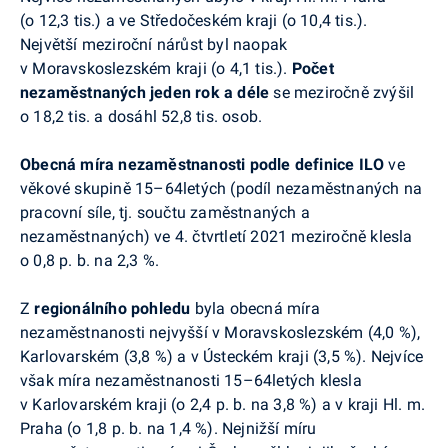
(o 12,3 tis.) a ve Středočeském kraji (o 10,4 tis.).
Největší meziroční nárůst byl naopak
v Moravskoslezském kraji (o 4,1 tis.).
Počet
nezaměstnaných jeden rok a déle
se meziročně zvýšil
o 18,2 tis. a dosáhl 52,8 tis. osob.
Obecná míra nezaměstnanosti podle definice ILO
ve
věkové skupině 15–64letých
(podíl nezaměstnaných na
pracovní síle, tj. součtu zaměstnaných a
nezaměstnaných)
ve 4. čtvrtletí 2021 meziročně klesla
o 0,8 p. b. na 2,3 %.
Z
regionálního pohledu
byla obecná míra
nezaměstnanosti nejvyšší v Moravskoslezském (4,0 %),
Karlovarském (3,8 %) a v Ústeckém kraji (3,5 %). Nejvíce
však míra nezaměstnanosti 15–64letých klesla
v Karlovarském kraji (o 2,4 p. b. na 3,8 %) a v kraji Hl. m.
Praha (o 1,8 p. b. na 1,4 %). Nejnižší míru