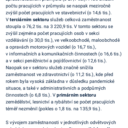
počtu pracujících v průmyslu se naopak meziročně
zvýšil počet pracujících ve stavebnictví (o 14,6 tis.).
V
terciárním sektoru
služeb celková zaměstnanost
stoupla o 76,2 tis. na 3 220,9 tis. V tomto sektoru se
zvýšil zejména počet pracujících osob v sekci
vzdělávání (o 30,0 tis.), ve velkoobchodě, maloobchodě
a opravách motorových vozidel (o 16,7 tis.),
v informačních a komunikačních činnostech (o 16,6 tis.)
a v sekci peněžnictví a pojišťovnictví (o 12,6 tis.).
Naopak se v sektoru služeb značně snížila
zaměstnanost ve zdravotnictví (o 11,2 tis.), kde před
rokem byla vysoká základna v důsledku pandemické
situace, a také v administrativních a podpůrných
činnostech (o 6,8 tis.). V
p
rimárním sektoru
zemědělství, lesnictví a rybářství se počet pracujících
téměř nezměnil (pokles o 1,8 tis. na 135,9 tis.).
S vývojem zaměstnanosti v jednotlivých odvětvových