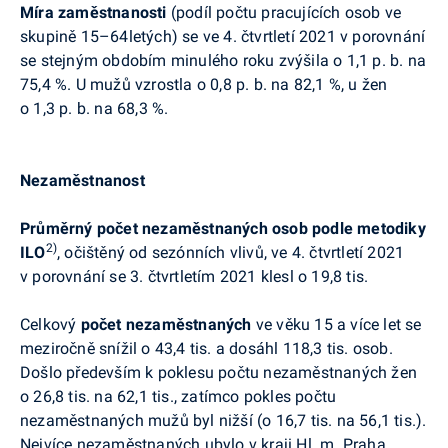
Míra zaměstnanosti
(podíl počtu pracujících osob ve
skupině 15–64letých) se ve 4. čtvrtletí 2021 v porovnání
se stejným obdobím minulého roku zvýšila o 1,1 p. b. na
75,4 %. U mužů vzrostla o 0,8 p. b. na 82,1 %, u žen
o 1,3 p. b. na 68,3 %.
Nezaměstnanost
Průměrný počet nezaměstnaných osob podle metodiky
2)
ILO
,
očištěný od sezónních vlivů, ve 4. čtvrtletí 2021
v porovnání se 3. čtvrtletím 2021 klesl o 19,8 tis.
Celkový
počet nezaměstnaných
ve věku 15 a více let se
meziročně snížil o 43,4 tis. a dosáhl
118,3 tis. osob.
Došlo především k poklesu počtu nezaměstnaných žen
o 26,8 tis. na 62,1 tis., zatímco pokles
počtu
nezaměstnaných mužů byl nižší (o 16,7 tis. na 56,1 tis.).
Nejvíce
nezaměstnaných ubylo v kraji Hl. m. Praha