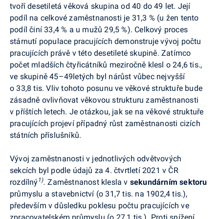
tvoří desetiletá věková skupina od 40 do 49 let. Její
podíl na celkové zaměstnanosti je 31,3 % (u žen tento
podíl činí 33,4 % a u mužů 29,5 %). Celkový proces
stárnutí populace pracujících demonstruje vývoj počtu
pracujících právě v této desetileté skupině. Zatímco
počet mladších čtyřicátníků meziročně klesl o 24,6 tis.,
ve skupině 45–49letých byl nárůst vůbec nejvyšší
o 33,8 tis. Vliv tohoto posunu ve věkové struktuře bude
zásadně ovlivňovat věkovou strukturu zaměstnanosti
v příštích letech. Je otázkou, jak se na věkové struktuře
pracujících projeví případný růst zaměstnanosti cizích
státních příslušníků.
Vývoj zaměstnanosti v jednotlivých odvětvových
sekcích byl podle údajů za 4. čtvrtletí 2021 v ČR
1)
rozdílný
.
Zaměstnanost klesla v
sekundárním sektoru
průmyslu a stavebnictví (o 31,7 tis. na 1902,4 tis.),
především
v důsledku poklesu počtu pracujících ve
zpracovatelském průmyslu (o 27,1 tis.). Proti snížení