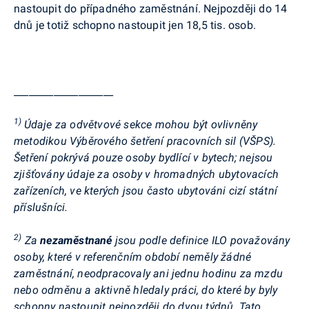
nastoupit do případného zaměstnání. Nejpozději do 14
dnů je totiž schopno nastoupit jen 18,5 tis. osob.
____________________
1)
Údaje za odvětvové sekce mohou být ovlivněny
metodikou Výběrového šetření pracovních sil (VŠPS).
Šetření pokrývá pouze osoby bydlící v bytech; nejsou
zjišťovány údaje za osoby v hromadných ubytovacích
zařízeních, ve kterých jsou často ubytováni cizí státní
příslušníci.
2)
Za
nezaměstnané
jsou podle definice ILO považovány
osoby, které v referenčním období neměly žádné
zaměstnání, neodpracovaly ani jednu hodinu za mzdu
nebo odměnu a aktivně hledaly práci, do které by byly
schopny nastoupit nejpozději do dvou týdnů. Tato