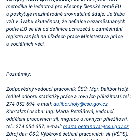
metodika je jednotná pro všechny členské země EU
a poskytuje mezinárodně srovnatelné údaje. Je třeba
vzít v úvahu skutečnost, že definice nezaměstnaných
podle ILO se liší od definice uchazečů o zaměstnání
registrovaných na úřadech práce Ministerstva práce
a sociálních věcí.
Poznámky:
Zodpovědný vedoucí pracovník ČSÚ:
Mgr. Dalibor Holý,
ředitel odboru statistiky práce a rovných příležitostí,
tel.:
274 052 694, e-mail:
dalibor.holy@csu.gov.cz
Kontaktní osoba:
Ing. Marta Petráňová, vedoucí
oddělení pracovních sil, migrace a rovných příležitostí,
tel.: 274 054 357, e‑mail:
marta.petranova@csu.gov.cz
Zdroj dat:
ČSÚ, Výběrové šetření pracovních sil (VŠPS),