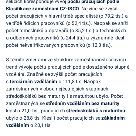
sekcích koresponduje vývoj
počtu pracujících podle
Klasifikace zaměstnání CZ-ISCO
. Nejvíce se zvýšil
počet pracujících v hlavní třídě specialisté (o 79,2 tis.) a
ve třídě řídících pracovníků (o 52,4 tis.). Naopak se snížil
počet řemeslníků a opravářů (o 35,2 tis.) a technických
a odborných pracovníků (o 24,4 tis.) a významně klesl
počet nekvalifikovaných pracovníků (o 12,8 tis.).
S těmito změnami ve struktuře zaměstnanosti souvisí i
trend vývoje počtu pracujících podle dosaženého stupně
vzdělání. Značně se zvýšil počet pracujících
s
terciárním vzděláním
o 111,8 tis. Naopak
zaměstnaných v obou nejčetnějších skupinách
středoškoláků bez maturity i s maturitou ubylo. Počet
zaměstnaných se
středním
vzděláním bez maturity
klesl o 21,0 tis., pracujících
středoškoláků s maturitou
ubylo o 28,8 tis. Klesl i počet pracujících se
základním
vzděláním
o 20,1 tis.