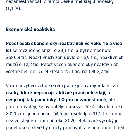
nezaměstnanosti v rámci Česka měl kraj Jihočeský
(1,1 %).
Ekonomická neaktivita
Počet osob ekonomicky neaktivních ve věku 15 a více
let
se meziročně snížil o 29,1 tis. a byl na hodnotě
3580,8 tis. Neaktivních žen ubylo o 16,9 tis., neaktivních
mužů o 12,2 tis. Počet všech ekonomicky neaktivních
včetně dětí do 15 let klesl o 25,1 tis. na 5302,7 tis.
V rámci výběrového šetření jsou zjišťovány údaje i za
osoby, které nepracují, aktivně práci nehledají, a
nesplňují tak podmínky ILO pro nezaměstnané
, ale
přitom uvádějí, že by chtěly pracovat. Ve 4. čtvrtletí roku
2021 činil jejich počet 64,5 tis. osob, tj. o 31,2 tis. méně
než ve stejném období roku 2020. Relativně vysoký je
počet osob, které by chtěly pracovat, ale nemohou ihned