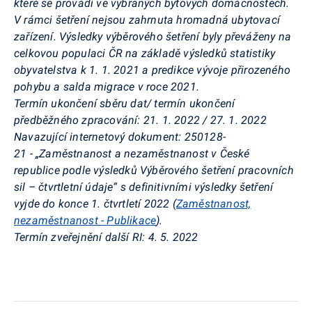
které se provádí ve vybraných bytových domácnostech.
V rámci šetření nejsou zahrnuta hromadná ubytovací
zařízení.
Výsledky výběrového šetření byly převáženy na
celkovou populaci ČR na základě výsledků statistiky
obyvatelstva k 1. 1. 2021 a predikce vývoje
přirozeného
pohybu a salda migrace
v roce 2021.
Termín ukončení sběru dat
/ termín ukončení
předběžného zpracování:
21. 1. 2022 / 27. 1. 2022
Navazující internetový dokument:
250128
-
21 - „Zaměstnanost a nezaměstnanost v České
republice podle výsledků Výběrového šetření pracovních
sil
– čtvrtletní údaje
“ s definitivními výsledky šetření
vyjde do konce 1. čtvrtletí 2022 (
Zaměstnanost,
nezaměstnanost - Publikace
).
Termín zveřejnění další RI:
4. 5. 2022