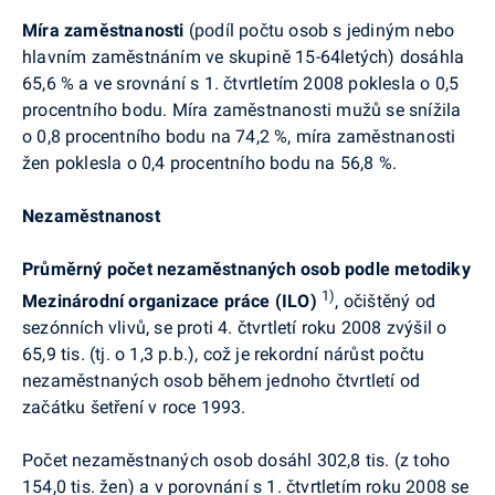
Míra zaměstnanosti
(podíl počtu osob s jediným nebo
hlavním zaměstnáním ve skupině 15-64letých) dosáhla
65,6 % a ve srovnání s 1. čtvrtletím 2008 poklesla o 0,5
procentního bodu. Míra zaměstnanosti mužů se snížila
o 0,8 procentního bodu na 74,2 %, míra zaměstnanosti
žen poklesla o 0,4 procentního bodu na 56,8 %.
Nezaměstnanost
Průměrný počet nezaměstnaných osob podle metodiky
1)
Mezinárodní organizace práce (ILO)
, očištěný od
sezónních vlivů, se proti 4. čtvrtletí roku 2008 zvýšil o
65,9 tis. (tj. o 1,3 p.b.), což je rekordní nárůst počtu
nezaměstnaných osob během jednoho čtvrtletí od
začátku šetření v roce 1993.
Počet nezaměstnaných osob dosáhl 302,8 tis. (z toho
154,0 tis. žen) a v porovnání s 1. čtvrtletím roku 2008 se