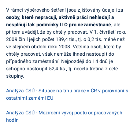
V rámci výběrového šetření jsou zjišťovány údaje i za
osoby, které nepracují, aktivně práci nehledají a
nesplňují tak podmínky ILO pro nezaměstnané,
ale
přitom uvádějí, že by chtěly pracovat. V 1. čtvrtletí roku
2009 činil jejich počet 189,4 tis., tj. o 0,2 tis. méně než
ve stejném období roku 2008. Většina osob, které by
chtěly pracovat, však nemůže ihned nastoupit do
případného zaměstnání. Nejpozději do 14 dnů je
schopno nastoupit 52,4 tis., tj. necelá třetina z celé
skupiny.
Analýza ČSÚ - Situace na trhu práce v ČR v porovnání s
ostatními zeměmi EU
Analýza ČSÚ - Meziroční vývoj počtu odpracovaných
hodin