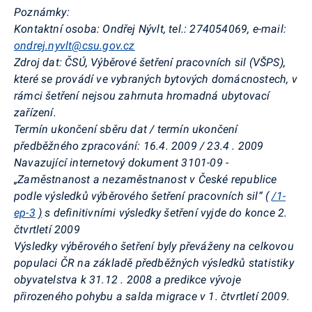
Poznámky:
Kontaktní osoba: Ondřej Nývlt, tel.: 274054069, e-mail:
ondrej.nyvlt@csu.gov.cz
Zdroj dat: ČSÚ, Výběrové šetření pracovních sil (VŠPS),
které se provádí ve vybraných bytových domácnostech, v
rámci šetření nejsou zahrnuta hromadná ubytovací
zařízení.
Termín ukončení sběru dat / termín ukončení
předběžného zpracování: 16.4. 2009 / 23.4 . 2009
Navazující internetový dokument 3101-09 -
„Zaměstnanost a nezaměstnanost v České republice
podle výsledků výběrového šetření pracovních sil“ (
/1-
ep-3
)
s definitivními výsledky šetření vyjde do konce 2.
čtvrtletí 2009
Výsledky výběrového šetření byly převáženy na celkovou
populaci ČR na základě předběžných výsledků statistiky
obyvatelstva k 31.12 . 2008 a predikce vývoje
přirozeného pohybu a salda migrace v 1. čtvrtletí 2009.