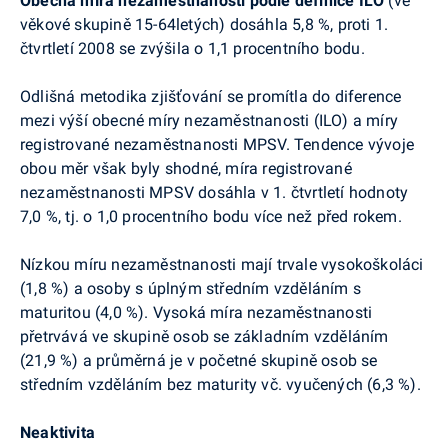
Obecná míra nezaměstnanosti podle definice ILO
(ve
věkové skupině 15-64letých) dosáhla 5,8 %, proti 1.
čtvrtletí 2008 se zvýšila o 1,1 procentního bodu.
Odlišná metodika zjišťování se promítla do diference
mezi výší obecné míry nezaměstnanosti (ILO) a míry
registrované nezaměstnanosti MPSV. Tendence vývoje
obou měr však byly shodné, míra registrované
nezaměstnanosti MPSV dosáhla v 1. čtvrtletí hodnoty
7,0 %, tj. o 1,0 procentního bodu více než před rokem.
Nízkou míru nezaměstnanosti mají trvale vysokoškoláci
(1,8 %) a osoby s úplným středním vzděláním s
maturitou (4,0 %). Vysoká míra nezaměstnanosti
přetrvává ve skupině osob se základním vzděláním
(21,9 %) a průměrná je v početné skupině osob se
středním vzděláním bez maturity vč. vyučených (6,3 %).
Neaktivita