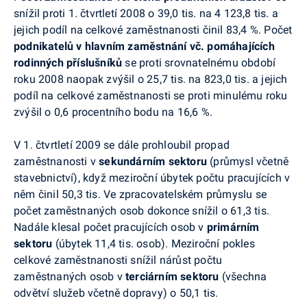
snížil proti 1. čtvrtletí 2008 o 39,0 tis. na 4 123,8 tis. a
jejich podíl na celkové zaměstnanosti činil 83,4 %. Počet
podnikatelů v hlavním zaměstnání vč. pomáhajících
rodinných příslušníků
se proti srovnatelnému období
roku 2008 naopak zvýšil o 25,7 tis. na 823,0 tis. a jejich
podíl na celkové zaměstnanosti se proti minulému roku
zvýšil o 0,6 procentního bodu na 16,6 %.
V 1. čtvrtletí 2009 se dále prohloubil propad
zaměstnanosti v
sekundárním sektoru
(průmysl včetně
stavebnictví), když meziroční úbytek počtu pracujících v
něm činil 50,3 tis. Ve zpracovatelském průmyslu se
počet zaměstnaných osob dokonce snížil o 61,3 tis.
Nadále klesal počet pracujících osob v
primárním
sektoru
(úbytek 11,4 tis. osob). Meziroční pokles
celkové zaměstnanosti snížil nárůst počtu
zaměstnaných osob v
terciárním sektoru
(všechna
odvětví služeb včetně dopravy) o 50,1 tis.