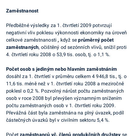
Zaměstnanost
Předběžné výsledky za 1. čtvrtletí 2009 potvrzují
negativní vliv poklesu výkonnosti ekonomiky na úroveň
celkové zaměstnanosti
,
když se
průměrný počet
zaměstnaných
, očištěný od sezónních vlivů, snížil proti
4. čtvrtletí roku 2008 o 53,9 tis. osob, tj. o 1,1 %.
Počet osob s jediným nebo hlavním zaměstnáním
dosáhl za 1. čtvrtletí v průměru celkem 4 946,8 tis., tj. o
11,6 tis. méně než v 1. čtvrtletí roku 2008 a meziročně
poklesl o 0,2 %. Pozvolný nárůst počtu zaměstnaných
osob v roce 2008 byl převýšen významným snížením
počtu zaměstnaných osob v 1. čtvrtletí roku 2009.
Převážná část byla zaměstnána na plný úvazek, podíl
částečných úvazků byl v civilním sektoru 5,4 %.
Počet
zaměstnanců vč. členů produkčních družstev
se