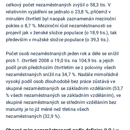
celkový počet nezaměstnaných zvýšil o 58,3 tis. V
relativním vyjádření se jednalo o 23,8 %, přičemž v
minulém čtvrtletí byl naopak zaznamenán meziroční
pokles o 8,7 %. Meziroční růst nezaměstnanosti se
projevil jak v ženské složce populace (o 18,9 tis.), tak
především v mužské složce populace (o 39,3 tis.).
Počet osob nezaměstnaných jeden rok a déle se snížil
proti 1. čtvrtletí 2008 o 19,0 tis. na 104,9 tis. a jejich
podíl proti předchozím čtvrtletím se z poloviny všech
nezaměstnaných snížil na 34,7 %. Nadále mimořádně
vysoký podíl osob dlouhodobě bez práce zůstává ve
skupině nezaměstnaných se základním vzděláním (53,7
% všech nezaměstnaných se základním vzděláním), ve
skupině nezaměstnaných se středním vzděláním bez
maturity je to již méně než třetina všech
nezaměstnaných (32,9 %).