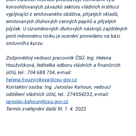
konsolidovaných závazků sektoru vládních institucí
vyplývající z emitovaného oběživa, přijatých vkladů,
emitovaných dluhových cenných papírů a přijatých
půjček. U cizoměnových dluhových nástrojů zajištěných
proti měnovému riziku je ocenění provedeno na bázi
smluvního kurzu.
Zodpovědný vedoucí pracovník ČSÚ: Ing. Helena
Houžvičková, ředitelka odboru vládních a finančních
účtů, tel.: 704 688 734, e-mail:
helena.houzvickova@csu.gov.cz
Kontaktní osoba: Ing. Jaroslav Kahoun, vedoucí
oddělení vládních účtů, tel.: 274054232, e-mail:
jaroslav.kahoun@csu.gov.cz
Termín zveřejnění další RI: 1. 4. 2022