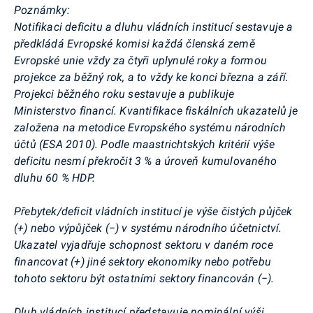
Poznámky:
Notifikaci deficitu a dluhu vládních institucí sestavuje a
předkládá Evropské komisi každá členská země
Evropské unie vždy za čtyři uplynulé roky a formou
projekce za běžný rok, a to vždy ke konci března a září.
Projekci běžného roku sestavuje a publikuje
Ministerstvo financí. Kvantifikace fiskálních ukazatelů je
založena na metodice Evropského systému národních
účtů (ESA 2010). Podle maastrichtských kritérií výše
deficitu nesmí překročit 3 % a úroveň kumulovaného
dluhu 60 % HDP.
Přebytek/deficit vládních institucí je výše čistých půjček
(+) nebo výpůjček (−) v systému národního účetnictví.
Ukazatel vyjadřuje schopnost sektoru v daném roce
financovat (+) jiné sektory ekonomiky nebo potřebu
tohoto sektoru být ostatními sektory financován (−).
Dluh vládních institucí představuje nominální výši