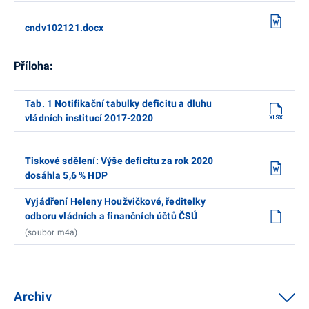
cndv102121.docx
Příloha:
Tab. 1 Notifikační tabulky deficitu a dluhu
vládních institucí 2017-2020
Tiskové sdělení: Výše deficitu za rok 2020
dosáhla 5,6 % HDP
Vyjádření Heleny Houžvičkové, ředitelky
odboru vládních a finančních účtů ČSÚ
(soubor m4a)
Archiv