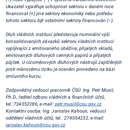
Ukazatel vyjadřuje schopnost sektoru v daném roce
financovat (+) jiné sektory ekonomiky nebo potřebu
tohoto sektoru být ostatními sektory financován (−).
Dluh vládních institucí představuje nominální výši
konsolidovaných závazků sektoru vládních institucí
vyplývající z emitovaného oběživa, přijatých vkladů,
emitovaných dluhových cenných papírů a přijatých
půjček. U
cizoměnových
dluhových nástrojů zajištěných
proti měnovému riziku je ocenění provedeno na bázi
smluvního kurzu.
Zodpovědný vedoucí pracovník ČSÚ:
Ing. Petr Musil,
Ph.D., ředitel odboru vládních a finančních účtů,
tel.:734352286, e-mail:
petr.musil@csu.gov.cz
Kontaktní osoba:
Ing. Jaroslav Kahoun, vedoucí
oddělení vládních účtů, tel.: 274054232, e-mail:
jaroslav.kahoun@csu.gov.cz