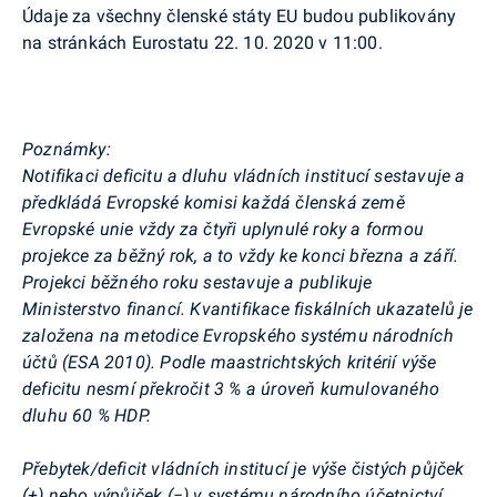
Údaje za všechny členské státy EU budou publikovány
na stránkách
Eurostatu
22. 10. 2020 v 11:00.
Poznámky:
Notifikaci deficitu a dluhu vládních institucí sestavuje a
předkládá Evropské komisi každá členská země
Evropské unie vždy za čtyři uplynulé roky a formou
projekce za běžný rok, a to vždy ke konci března a září.
Projekci běžného roku sestavuje a publikuje
Ministerstvo financí. Kvantifikace fiskálních ukazatelů je
založena na metodice Evropského systému národních
účtů (ESA 2010). Podle maastrichtských kritérií výše
deficitu nesmí překročit 3 % a úroveň kumulovaného
dluhu 60 % HDP.
Přebytek/deficit vládních institucí je výše čistých půjček
(+) nebo výpůjček (−) v systému národního účetnictví.