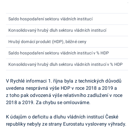
Je
Saldo hospodaření sektoru vládních institucí
m
Konsolidovaný hrubý dluh sektoru vládních institucí
m
Hrubý domácí produkt (HDP), běžné ceny
m
Saldo hospodaření sektoru vládních institucí v % HDP
Konsolidovaný hrubý dluh sektoru vládních institucí v % HDP
V Rychlé informaci 1. října byla z technických důvodů
uvedena nesprávná výše HDP v roce 2018 a 2019 a
z toho pak odvozená výše relativního zadlužení v roce
2018 a 2019. Za chybu se omlouváme.
K údajům o deficitu a dluhu vládních institucí České
republiky nebyly ze strany
Eurostatu
vysloveny výhrady.