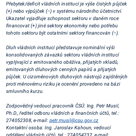
Přebytek/deficit vládních institucí je výše čistých půjček
(+) nebo výpůjček (−) v systému národního účetnictví.
Ukazatel vyjadřuje schopnost sektoru v daném roce
financovat (+) jiné sektory ekonomiky nebo potřebu
tohoto sektoru být ostatními sektory financován (−).
Dluh vládních institucí představuje nominální výši
konsolidovaných závazků sektoru vládních institucí
vyplývající z emitovaného oběživa, přijatých vkladů,
emitovaných dluhových cenných papírů a přijatých
půjček. U
cizoměnových
dluhových nástrojů zajištěných
proti měnovému riziku je ocenění provedeno na bázi
smluvního kurzu.
Zodpovědný vedoucí pracovník ČSÚ:
Ing. Petr Musil,
Ph.D
., ředitel odboru vládních a finančních účtů, tel.:
274052308, e-mail:
petr.musil@csu.gov.cz
Kontaktní osoba:
Ing. Jaroslav Kahoun, vedoucí
oddělení vládních účtů, tel.: 274054232, e-mail: