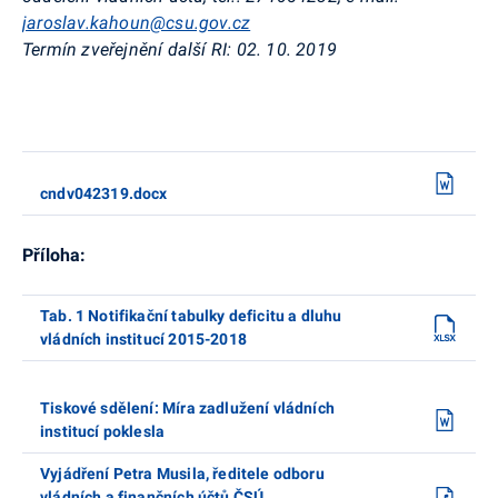
jaroslav.kahoun@csu.gov.cz
Termín zveřejnění další RI:
02. 10. 2019
cndv042319.docx
Příloha:
Tab. 1 Notifikační tabulky deficitu a dluhu
vládních institucí 2015-2018
Tiskové sdělení: Míra zadlužení vládních
institucí poklesla
Vyjádření Petra Musila, ředitele odboru
vládních a finančních účtů ČSÚ