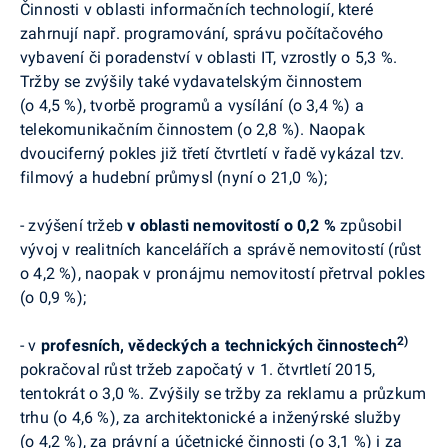
Činnosti v oblasti informačních technologií, které
zahrnují např. programování, správu počítačového
vybavení či poradenství v oblasti IT, vzrostly o 5,3 %.
Tržby se zvýšily také vydavatelským činnostem
(o 4,5 %), tvorbě programů a vysílání (o 3,4 %) a
telekomunikačním činnostem (o 2,8 %). Naopak
dvouciferný pokles již třetí čtvrtletí v řadě vykázal tzv.
filmový a hudební průmysl (nyní o 21,0 %);
-
zvýšení tržeb
v oblasti nemovitostí o 0,2 %
způsobil
vývoj v realitních kancelářích a správě nemovitostí (růst
o 4,2 %), naopak
v pronájmu nemovitostí přetrval pokles
(o 0,9 %);
2)
-
v
profesních, vědeckých a technických činnostech
pokračoval růst tržeb započatý v 1. čtvrtletí 2015,
tentokrát o 3,0 %. Zvýšily se tržby za reklamu a průzkum
trhu (o 4,6 %), za architektonické a inženýrské služby
(o 4,2 %), za právní a účetnické činnosti (o 3,1 %) i za