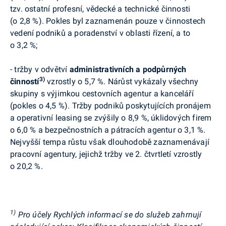
tzv. ostatní profesní, vědecké a technické činnosti
(o 2,8 %). Pokles byl zaznamenán pouze v činnostech
vedení podniků a poradenství v oblasti řízení, a to
o 3,2 %;
-
tržby
v odvětví
administrativních a podpůrných
3)
činností
vzrostly o 5,7 %. Nárůst vykázaly všechny
skupiny s výjimkou cestovních agentur a kanceláří
(pokles o 4,5 %). Tržby podniků poskytujících pronájem
a operativní leasing se zvýšily o 8,9 %, úklidových firem
o 6,0 % a bezpečnostních a pátracích agentur o 3,1 %.
Nejvyšší tempa růstu však dlouhodobě zaznamenávají
pracovní agentury, jejichž tržby ve 2. čtvrtletí vzrostly
o 20,2 %.
1)
Pro účely Rychlých informací se do služeb zahrnují