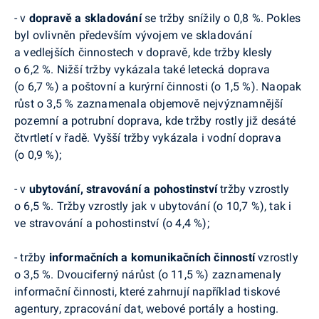
-
v
dopravě a skladování
se tržby snížily o 0,8 %. Pokles
byl ovlivněn především vývojem ve skladování
a vedlejších činnostech v dopravě, kde tržby klesly
o 6,2 %. Nižší tržby vykázala také letecká doprava
(o 6,7 %) a poštovní a kurýrní činnosti (o 1,5 %). Naopak
růst o 3,5 % zaznamenala objemově nejvýznamnější
pozemní a potrubní doprava, kde tržby rostly již desáté
čtvrtletí v řadě. Vyšší tržby vykázala i vodní doprava
(o 0,9 %);
-
v
ubytování, stravování a pohostinství
tržby vzrostly
o 6,5 %.
Tržby vzrostly jak v ubytování (o 10,7 %), tak i
ve stravování a pohostinství (o 4,4 %);
-
tržby
informačních a komunikačních činností
vzrostly
o 3,5 %. Dvouciferný nárůst (o 11,5 %) zaznamenaly
informační činnosti, které zahrnují například tiskové
agentury, zpracování dat, webové portály a hosting.