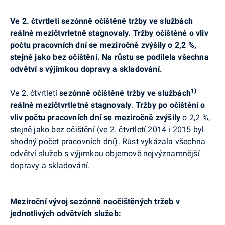
Ve 2. čtvrtletí sezónně očištěné tržby ve službách
reálně mezičtvrletně stagnovaly. Tržby očištěné o vliv
počtu pracovních dní se meziročně zvýšily o 2,2 %,
stejně jako bez očištění. Na růstu se podílela všechna
odvětví s výjimkou dopravy a skladování.
1)
Ve 2. čtvrtletí
sezónně očištěné tržby ve službách
reálně mezičtvrtletně stagnovaly
.
Tržby po očištění o
vliv počtu pracovních dní se meziročně zvýšily
o
2,2 %,
stejně jako bez očištění
(ve 2. čtvrtletí 2014 i 2015 byl
shodný počet pracovních dní). Růst vykázala všechna
odvětví služeb s výjimkou objemově nejvýznamnější
dopravy a skladování.
Meziroční vývoj sezónně neočištěných tržeb v
jednotlivých odvětvích služeb: