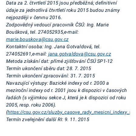
Data za 2. čtvrtletí 2015 jsou předběžná; definitivní
údaje za jednotlivá čtvrtletí roku 2015 budou známy
nejpozději v červnu 2016
.
Zodpovědný vedoucí pracovník ČSÚ:
Ing. Marie
Boušková, tel. 274052935,
e-mail:
marie.bouskova@csu.gov.cz
Kontaktní osoba:
Ing. Jana Gotvaldová, tel.
274052691,
e-mail:
jana.gotvaldova@csu.gov.cz
Metoda získání dat:
přímé zjišťování ČSÚ SP1-12
Termín ukončení sběru dat:
28. 7
. 2015
Termín ukončení zpracování:
31. 7. 2015
Navazující výstupy:
Bazické indexy od r. 2000 a
meziroční indexy od r. 2001 jsou k dispozici v časových
řadách (s výjimkou sekce J, která je k dispozici od roku
2005, resp. roku 2006).
(
https://csu.gov.cz/sluzby_casove_rady_mesicni_indexy_trz
Termín zveřejnění další RI:
9. 11. 2015