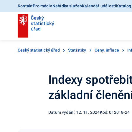
Kontakt
Pro média
Nabídka služeb
Kalendář událostí
Katalog
Český statistický úřad
Statistiky
Ceny, inflace
In
Indexy spotřebi
základní členění
Datum vydání: 12. 11. 2024
Kód: 012018-24