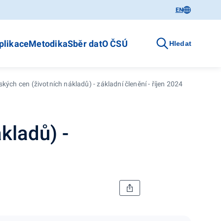
EN
plikace
Metodika
Sběr dat
O ČSÚ
Hledat
ských cen (životních nákladů) - základní členění - říjen 2024
kladů) -