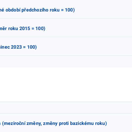
né období předchozího roku = 100)
měr roku 2015 = 100)
inec 2023 = 100)
en (meziroční změny, změny proti bazickému roku)