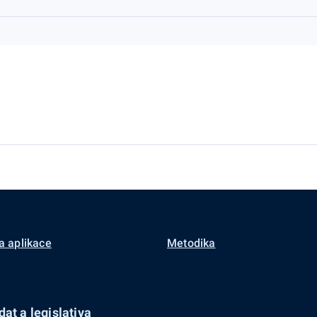
a aplikace
Metodika
at a legislativa