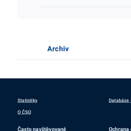
Archiv
Statistiky
Databáze 
O ČSÚ
Často navštěvované
Ochrana d