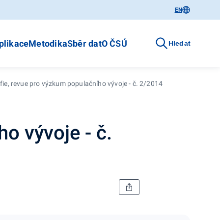
EN
plikace
Metodika
Sběr dat
O ČSÚ
Hledat
ie, revue pro výzkum populačního vývoje - č. 2/2014
o vývoje - č.