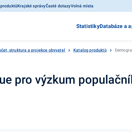
 produktů
Krajské správy
Časté dotazy
Volná místa
Statistiky
Databáze a a
čet, struktura a projekce obyvatel
Katalog produktů
Demograf
ue pro výzkum populačníh