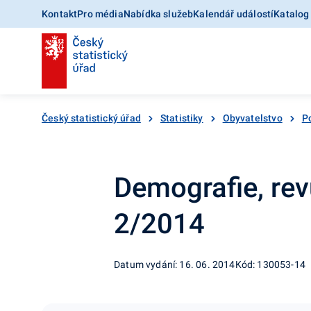
Kontakt
Pro média
Nabídka služeb
Kalendář událostí
Katalog
Český statistický úřad
Statistiky
Obyvatelstvo
Po
Demografie, rev
2/2014
Datum vydání: 16. 06. 2014
Kód: 130053-14