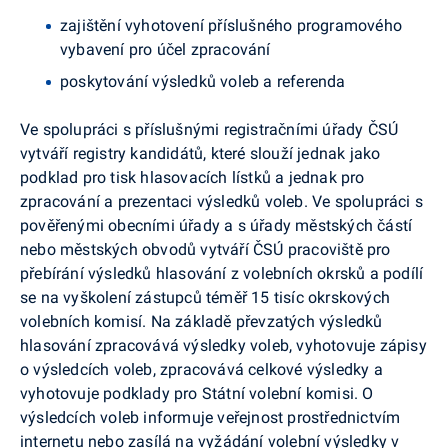
zajištění vyhotovení příslušného programového
vybavení pro účel zpracování
poskytování výsledků voleb a referenda
Ve spolupráci s příslušnými registračními úřady ČSÚ
vytváří registry kandidátů, které slouží jednak jako
podklad pro tisk hlasovacích lístků a jednak pro
zpracování a prezentaci výsledků voleb. Ve spolupráci s
pověřenými obecními úřady a s úřady městských částí
nebo městských obvodů vytváří ČSÚ pracoviště pro
přebírání výsledků hlasování z volebních okrsků a podílí
se na vyškolení zástupců téměř 15 tisíc okrskových
volebních komisí. Na základě převzatých výsledků
hlasování zpracovává výsledky voleb, vyhotovuje zápisy
o výsledcích voleb, zpracovává celkové výsledky a
vyhotovuje podklady pro Státní volební komisi. O
výsledcích voleb informuje veřejnost prostřednictvím
internetu nebo zasílá na vyžádání volební výsledky v