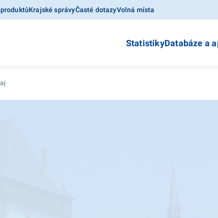
 produktů
Krajské správy
Časté dotazy
Volná místa
Statistiky
Databáze a a
aj