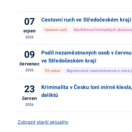
07
Cestovní ruch ve Středočeském kraji v
Cestovní ruch
Návštěvnost hromadných ubytovací
srpen
2026
09
Podíl nezaměstnaných osob v červnu
ve Středočeském kraji
červenec
2026
Trh práce
Registrovaná nezaměstnanost a volná 
23
Kriminalita v Česku loni mírně klesla
deliktů
červen
2026
Zobrazit starší aktuality