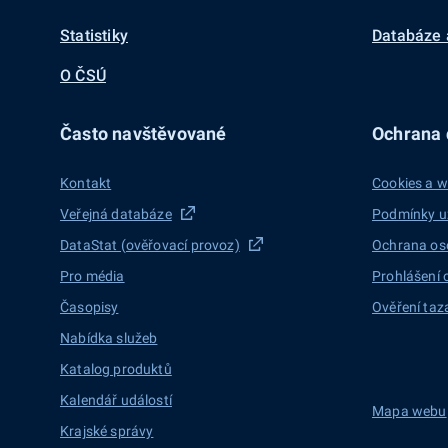
Statistiky
Databáze 
O ČSÚ
Často navštěvované
Ochrana d
Kontakt
Cookies a w
Veřejná databáze
Podmínky u
DataStat (ověřovací provoz)
Ochrana os
Pro média
Prohlášení 
Časopisy
Ověření taz
Nabídka služeb
Katalog produktů
Kalendář událostí
Mapa webu
Krajské správy