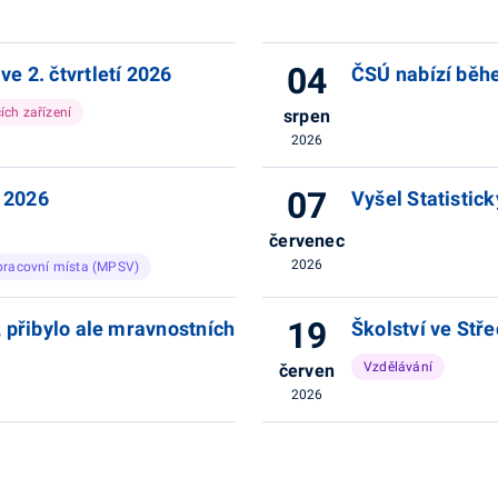
04
e 2. čtvrtletí 2026
ČSÚ nabízí běh
ch zařízení
srpen
2026
07
 2026
Vyšel Statistick
červenec
2026
pracovní místa (MPSV)
19
, přibylo ale mravnostních
Školství ve Stř
Vzdělávání
červen
2026