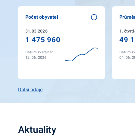
Počet obyvatel
Průmě
31.03.2026
1. čtvrt
1 475 960
49 1
Datum zveřejnění:
Datum zv
12. 06. 2026
04. 06. 
Další údaje
Aktuality