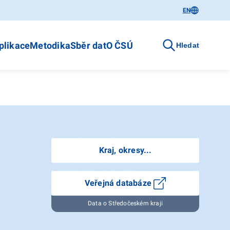
EN
plikace
Metodika
Sběr dat
O ČSÚ
Hledat
Kraj, okresy...
Veřejná databáze
Data o Středočeském kraji