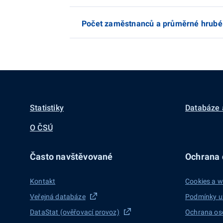
Počet zaměstnanců a průměrné hrubé mě
Statistiky
Databáze 
O ČSÚ
Často navštěvované
Ochrana d
Kontakt
Cookies a w
Veřejná databáze
Podmínky u
DataStat (ověřovací provoz)
Ochrana os