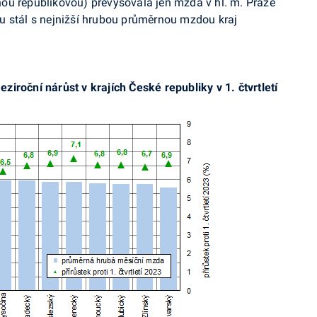
ou republikovou) převyšovala jen mzda v hl. m. Praze
u stál s nejnižší hrubou průměrnou mzdou kraj
iroční nárůst v krajích České republiky v 1. čtvrtletí