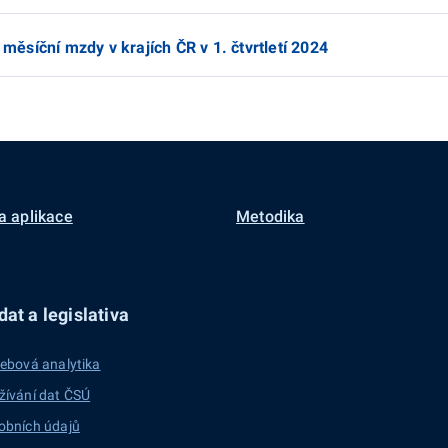
síční mzdy v krajích ČR v 1. čtvrtletí 2024
a aplikace
Metodika
at a legislativa
ebová analytika
žívání dat ČSÚ
obních údajů