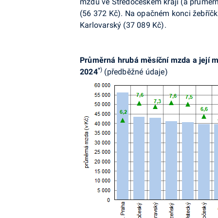
mzdu ve Středočeském kraji (a průměrn
(56 372 Kč). Na opačném konci žebříčk
Karlovarský (37 089 Kč).
Průměrná hrubá měsíční mzda a její mez
*)
2024
(předběžné údaje)