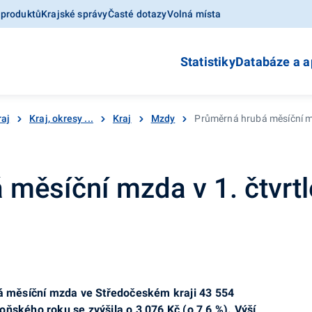
 produktů
Krajské správy
Časté dotazy
Volná místa
Statistiky
Databáze a a
raj
Kraj, okresy ...
Kraj
Mzdy
Průměrná hrubá měsíční mz
měsíční mzda v 1. čtvrtl
bá měsíční mzda ve Středočeském kraji 43 554
oňského roku se zvýšila o 3 076 Kč (o 7,6 %). Výší