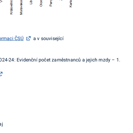
formaci ČSÚ
a v související
024-24: Evidenční počet zaměstnanců a jejich mzdy – 1.
aj