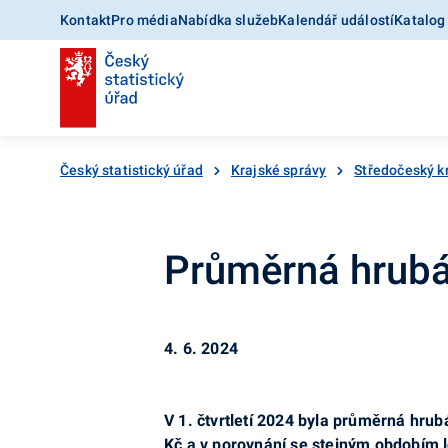
Kontakt
Pro média
Nabídka služeb
Kalendář událostí
Katalog
Český statistický úřad
Krajské správy
Středočeský k
Průměrná hrubá 
4. 6. 2024
V 1. čtvrtletí 2024 byla průměrná hru
Kč a v porovnání se stejným obdobím l