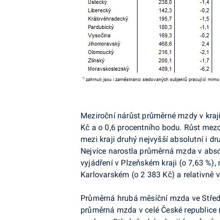
Meziroční nárůst průměrné mzdy v kraji
Kč a o 0,6 procentního bodu. Růst mezd
mezi kraji druhý nejvyšší absolutní i dru
Nejvíce narostla průměrná mzda v absol
vyjádření v Plzeňském kraji (o 7,63 %),
Karlovarském (o 2 383 Kč) a relativně v 
Průměrná hrubá měsíční mzda ve Středoč
průměrná mzda v celé České republice (