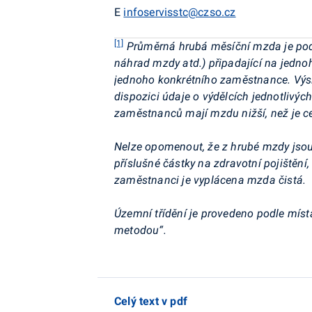
E
infoservisstc@czso.cz
[1]
Průměrná hrubá měsíční mzda je podí
náhrad mzdy atd.) připadající na jedn
jednoho konkrétního zaměstnance. Výsle
dispozici údaje o výdělcích jednotlivýc
zaměstnanců mají mzdu nižší, než je ce
Nelze opomenout, že z hrubé mzdy jso
příslušné částky na zdravotní pojištění
zaměstnanci je vyplácena mzda čistá.
Územní třídění je provedeno podle míst
metodou“.
Celý text v pdf