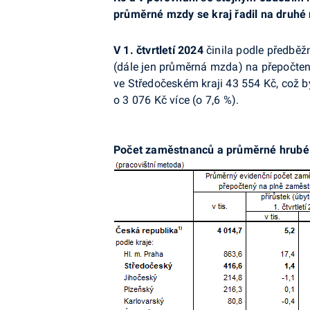
průměrné mzdy se kraj řadil na druhé 
V 1. čtvrtletí 2024
činila podle předbě
(dále jen průměrná mzda) na přepočte
ve Středočeském kraji 43 554 Kč, což 
o 3 076 Kč více (o 7,6 %).
Počet zaměstnanců a průměrné hrubé mě