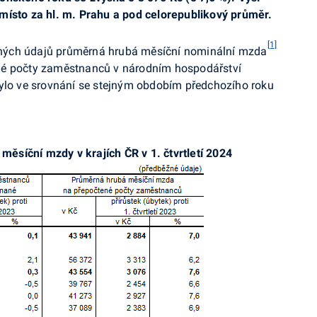
místo za hl. m. Prahu
a pod celorepublikový průměr
.
[1]
žných údajů průměrná hrubá měsíční nominální mzda
né počty zaměstnanců v národním hospodářství
bylo ve srovnání se stejným obdobím předchozího roku
síční mzdy v krajích ČR v 1. čtvrtletí 2024