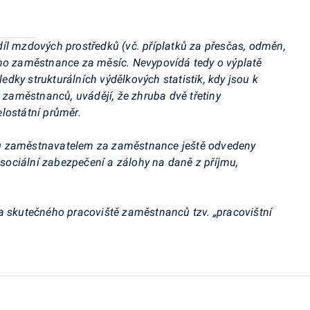
l mzdových prostředků (vč. příplatků za přesčas, odměn,
oho zaměstnance za měsíc. Nevypovídá tedy o výplatě
dky strukturálních výdělkových statistik, kdy jsou k
h zaměstnanců, uvádějí, že zhruba dvě třetiny
lostátní průměr.
u zaměstnavatelem za zaměstnance ještě odvedeny
, sociální zabezpečení a zálohy na daně z příjmu,
a skutečného pracoviště zaměstnanců tzv. „
pracovištní