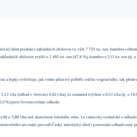
tický úřad produkci základních obilovin ve výši 7 753 tis. tun, brambor celkem 
ladních obilovin zvýšil o 2 492 tis. tun (47,4 %), brambor o 211 tis. tun (tj. o
n a řepky ovlivňuje, jak velmi příznivý průběh celého vegetačního, tak přede
,13 t/ha (odhad v červenci 4,62 t/ha), to znamená zvýšení o 0,51 t/ha (tj. o 1
o 20,3 %) proti červencovému odhadu.
šší o 5,88 t/ha než skutečnost loňského roku. I u cukrovky technické s odha
 meziročního srovnání provedl Český statistický úřad i porovnání odhadované 