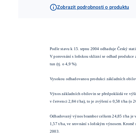
Zobrazit podrobnosti o produktu
Podle stavu k 15. srpnu 2004 odhaduje Český statis
V porovnání s loňskou sklizní se odhad produkce zák
tun (tj. o 4,9 %).
Vysokou odhadovanou produkci základních obilovi
Výnos základních obilovin se předpokládá ve výši 5
v červenci 2,84 t/ha), to je zvýšení o 0,58 t/ha (
Odhadovaný výnos brambor celkem 24,85 t/ha je vy
1,57 t/ha, ve srovnání s loňským výnosem. Kromě
2003.