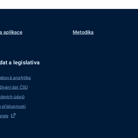
a aplikace
Metodika
at a legislativa
ebová analytika
žívání dat ČSÚ
obních údajů
o přístupnosti
atele