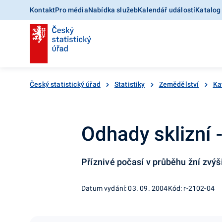
Kontakt
Pro média
Nabídka služeb
Kalendář událostí
Katalog
Český statistický úřad
Statistiky
Zemědělství
Ka
Odhady sklizní 
Příznivé počasí v průběhu žní zvýš
Datum vydání: 03. 09. 2004
Kód: r-2102-04