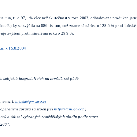
s. tun, tj. o 97,1 % více než skutečnost v roce 2003, odhadovaná produkce jarní
e řepky se zvýšila na 886 tis. tun, což znamená nárůst o 128,5 % proti loňsk
vuje zvýšení proti minulému roku o 29,9 %.
zní k 15.8.2004
ch subjektů hospodařících na zemědělské půdě
7, e-mail:
hrbek@gw.czso.cz
 operativní zpráva za srpen (též
https://csu.gov.cz
)
osů a sklizní vybraných zemědělských plodin podle stavu
 2004.