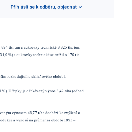
Přihlásit se k odběru, objednat
894 tis. tun a cukrovky technické 3 325 tis. tun.
 31,0 %) a cukrovky technické se snížil o 170 tis.
vším rozhodujícího sklizňového období.
0,9 %). U řepky je očekávaný výnos 3,42 t/ha (odhad
dovaným výnosem 46,77 t/ha dochází ke zvýšení o
produkce a výnosů na průměr za období 1993 –