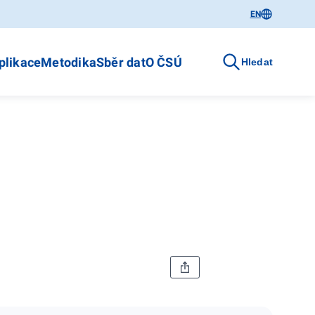
EN
plikace
Metodika
Sběr dat
O ČSÚ
Hledat