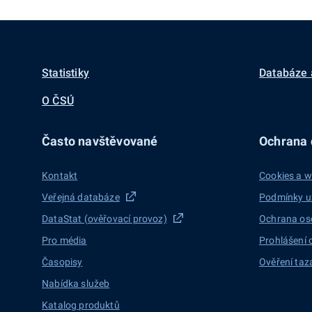
Statistiky
Databáze 
O ČSÚ
Často navštěvované
Ochrana d
Kontakt
Cookies a w
Veřejná databáze
Podmínky u
DataStat (ověřovací provoz)
Ochrana os
Pro média
Prohlášení 
Časopisy
Ověření taz
Nabídka služeb
Katalog produktů