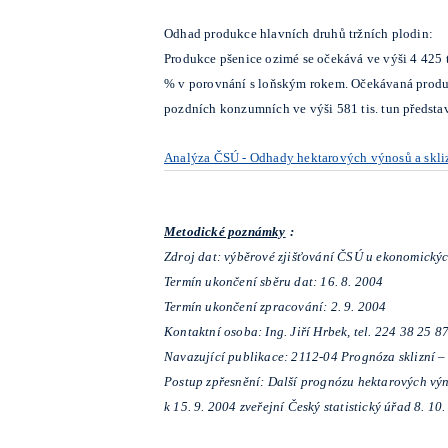
Odhad produkce hlavních druhů tržních plodin:
Produkce pšenice ozimé se očekává ve výši 4 425 ti
% v porovnání s loňským rokem. Očekávaná produkc
pozdních konzumních ve výši 581 tis. tun předsta
Analýza ČSÚ - Odhady hektarových výnosů a skli
Metodické poznámky
:
Zdroj dat: výběrové zjišťování ČSÚ u ekonomický
Termín ukončení sběru dat: 16. 8. 2004
Termín ukončení zpracování: 2. 9. 2004
Kontaktní osoba: Ing. Jiří Hrbek, tel. 224 38 25 8
Navazující publikace: 2112-04
Prognóza sklizní –
Postup zpřesnění: Další prognózu hektarových výn
k 15. 9. 2004 zveřejní Český statistický úřad 8. 10.