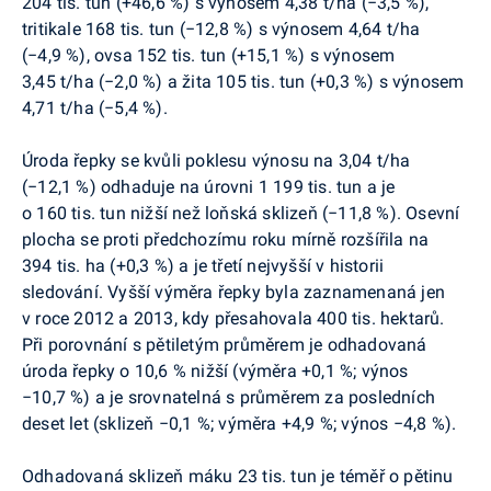
204 tis. tun (+46,6 %) s výnosem 4,38 t/ha (
−
3,5
%),
tritikale 168 tis. tun (
−
12,8 %) s výnosem 4,64 t/ha
(
−
4,9 %), ovsa 152 tis. tun (+15,1 %) s výnosem
3,45 t/ha (
−
2,0 %) a žita 105 tis. tun (+0,3 %) s výnosem
4,71 t/ha (
−
5,4 %).
Úroda řepky se kvůli poklesu výnosu na 3,04 t/ha
(
−
12,1 %) odhaduje na úrovni 1 199 tis. tun a je
o 160 tis. tun nižší než loňská sklizeň (
−
11,8 %). Osevní
plocha se proti předchozímu roku mírně rozšířila na
394 tis. ha (+0,3 %) a je třetí nejvyšší v historii
sledování. Vyšší výměra řepky byla zaznamenaná jen
v roce 2012 a 2013, kdy přesahovala 400 tis. hektarů.
Při porovnání s pětiletým průměrem je odhadovaná
úroda řepky o 10,6 % nižší (výměra +0,1 %; výnos
−
10,7
%)
a je srovnatelná s průměrem za posledních
deset let (sklizeň
−
0,1 %; výměra +4,9 %; výnos
−
4,8 %).
Odhadovaná sklizeň máku 23 tis. tun je téměř o pětinu