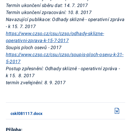
Termín ukončení sběru dat:
14. 7. 2017
Termín ukončení zpracování:
10. 8. 2017
Navazující publikace:
Odhady sklizně - operativní zpráva
- k 15. 7. 2017
https://www.czso.cz/csu/czso/odhady-sklizne-
operativni-zprava-k-15-7-2017
Soupis ploch osevů - 2017
https://www.czso.cz/csu/czso/soupis-ploch-osevu-k-31-
5-2017
Postup zpřesnění:
Odhady sklizně - operativní zpráva -
k 15. 8. 2017
termín zveřejnění: 8
. 9. 2017
cskl081117.docx
Příloha: