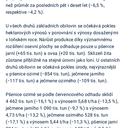
než průměr za posledních pět i deset let (
−
6,5 %,
respektive
−
4,2 %).
U všech druhů základních obilovin se očekává pokles
hektarových výnosů v porovnání s výnosy dosaženými
v loňském roce. Nárůst produkce díky významnému
rozšíření osevní plochy se odhaduje pouze u pšenice
jarní (+65 tis. tun) a ovsa (+20 tis. tun). Sklizeň žita
zůstane přibližně na stejné úrovni jako loni. U ostatních
druhů obilovin se očekává pokles úrody, nejvýraznější
u pšenice ozimé (
−
854 tis. tun), ječmene jarního
(
−
117 tis. tun) a ječmene ozimého (
−
109 tis. tun).
Pšenice ozimé se podle červencového odhadu sklidí
4 462 tis. tun (
−
16,1 %) s výnosem 5,68 t/ha (
−
13,5 %),
ječmene jarního 1 090 tis. tun (
−
9,7 %) s výnosem
4,73 t/ha (
−
13,2 %), ječmene ozimého 528 tis. tun
(
−
17,1 %) s výnosem 5,44 t/ha (
−
11,3 %), pšenice jarní