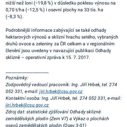
nižší než loni (
−
19,8 %) v důsledku poklesu výnosu na
0,70 t/ha (
−
12,5 %)
i osevní plochy na 33 tis. ha
(
−
8,3 %).
Podrobnější informace zabývající se také odhady
hektarových výnosů a sklizní hrachu setého, vybraných
druhů ovoce a zeleniny za ČR celkem a v regionálním
členění jsou uvedeny v navazující publikaci Odhady
sklizně – operativní zpráva k 15. 7. 2017.
_____________________
Poznámky:
Zodpovědný vedoucí pracovník:
Ing. Jiří Hrbek, tel. 274
052 331, e-mail:
jiri.hrbek@csu.gov.cz
Kontaktní osoba:
Ing. Jiří Hrbek, tel. 274 052 331, e-mail:
jiri.hrbek@csu.gov.cz
Zdroj dat:
statistické zjišťování
Odhady sklizně
zemědělských plodin (Zem V7) a
Výkaz o plochách
osevů zemědělských plodin (Osev 3-01)