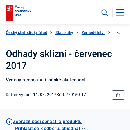
Český statistický úřad
Statistiky
Zemědělství
Rostlinn
Odhady sklizní - červenec
2017
Výnosy nedosahují loňské skutečnosti
Datum vydání: 11. 08. 2017
Kód: 270150-17
Zobrazit podrobnosti o produktu
Přihlásit se k odběru, objednat