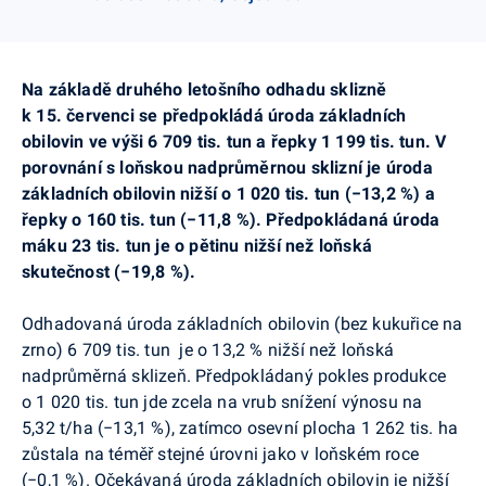
Na základě druhého letošního odhadu sklizně
k 15. červenci se předpokládá úroda základních
obilovin ve výši 6 709 tis. tun a řepky 1 199 tis. tun. V
porovnání s loňskou nadprůměrnou sklizní je úroda
základních obilovin nižší o 1 020 tis. tun (−13,2 %) a
řepky o 160 tis. tun (−11,8 %). Předpokládaná úroda
máku 23 tis. tun je o pětinu nižší než loňská
skutečnost (−19,8 %).
Odhadovaná úroda základních obilovin (bez kukuřice na
zrno) 6 709 tis. tun je o 13,2 % nižší než loňská
nadprůměrná sklizeň. Předpokládaný pokles produkce
o 1 020 tis. tun jde zcela na vrub snížení výnosu na
5,32 t/ha (
−
13,1 %), zatímco osevní plocha 1 262 tis. ha
zůstala na téměř stejné úrovni jako v loňském roce
(
−
0,1 %
)
. Očekávaná úroda základních obilovin je nižší