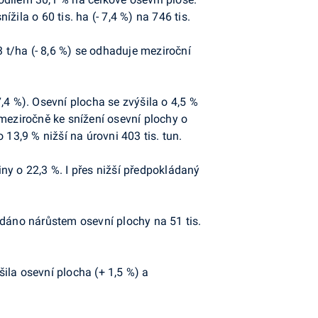
žila o 60 tis. ha (- 7,4 %) na 746 tis.
3 t/ha (- 8,6 %) se odhaduje meziroční
7,4 %). Osevní plocha se zvýšila o 4,5 %
 meziročně ke snížení osevní plochy o
13,9 % nižší na úrovni 403 tis. tun.
iny o 22,3 %. I přes nižší předpokládaný
 dáno nárůstem osevní plochy na 51 tis.
šila osevní plocha (+ 1,5 %) a