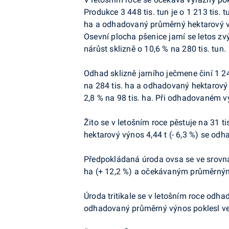
Produkce 3 448 tis. tun je o 1 213 tis. t
ha a odhadovaný průměrný hektarový vý
Osevní plocha pšenice jarní se letos zv
nárůst sklizně o 10,6 % na 280 tis. tun.
Odhad sklizně jarního ječmene činí 1 246
na 284 tis. ha a odhadovaný hektarový 
2,8 % na
98 tis. ha. Při odhadovaném vý
Žito se v letošním roce pěstuje na 31 ti
hektarový výnos 4,44 t (- 6,3 %) se odh
Předpokládaná úroda ovsa se ve srovnán
ha (+ 12,2 %) a očekávaným průměrným 
Úroda tritikale se v letošním roce odhad
odhadovaný průměrný výnos poklesl ve 