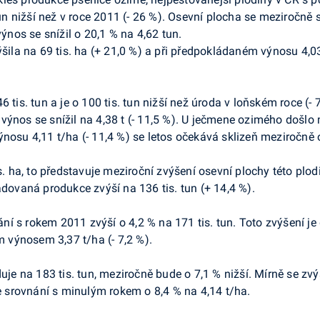
un nižší než v roce 2011 (- 26 %). Osevní plocha se meziročně sní
nos se snížil o 20,1 % na 4,62 tun.
ýšila na 69 tis. ha (+ 21,0 %) a při předpokládaném výnosu 4,0
 tis. tun a je o 100 tis. tun nižší než úroda v loňském roce (- 
výnos se snížil na 4,38 t (- 11,5 %). U ječmene ozimého došlo
nosu 4,11 t/ha (- 11,4 %) se letos očekává sklizeň meziročně o 
s. ha, to představuje meziroční zvýšení osevní plochy této plod
adovaná produkce zvýší na 136 tis. tun (+ 14,4 %).
í s rokem 2011 zvýší o 4,2 % na 171 tis. tun. Toto zvýšení je
výnosem 3,37 t/ha (- 7,2 %).
uje na 183 tis. tun, meziročně bude o 7,1 % nižší. Mírně se zvý
srovnání s minulým rokem o 8,4 % na 4,14 t/ha.