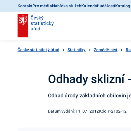
Kontakt
Pro média
Nabídka služeb
Kalendář událostí
Katalog
Český statistický úřad
Statistiky
Zemědělství
Ro
Odhady sklizní 
Odhad úrody základních obilovin je
Datum vydání: 11. 07. 2012
Kód: r-2102-12