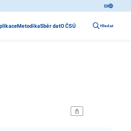
EN
plikace
Metodika
Sběr dat
O ČSÚ
Hledat