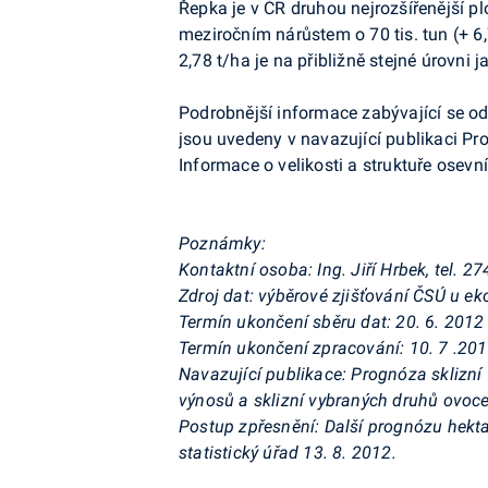
Řepka je v ČR druhou nejrozšířenější pl
meziročním nárůstem o 70 tis. tun (+ 6,
2,78 t/ha je na přibližně stejné úrovni j
Podrobnější informace zabývající se o
jsou uvedeny v navazující publikaci Pro
Informace o velikosti a struktuře osevn
Poznámky:
Kontaktní osoba: Ing. Jiří Hrbek, tel. 2
Zdroj dat: výběrové zjišťování ČSÚ u 
Termín ukončení sběru dat: 20. 6. 2012
Termín ukončení zpracování: 10. 7 .20
Navazující publikace: Prognóza sklizní
výnosů a sklizní vybraných druhů ovoce
Postup zpřesnění: Další prognózu hekta
statistický úřad 13. 8. 2012.