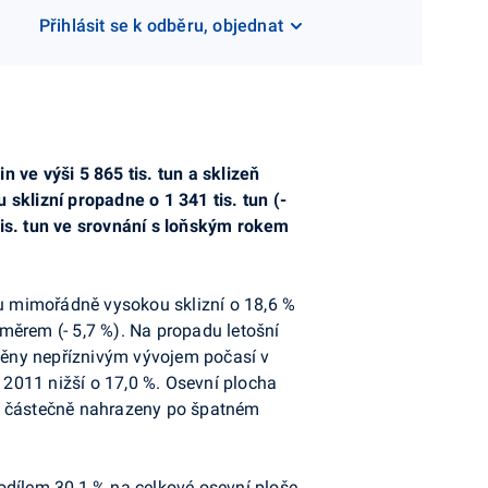
Přihlásit se k odběru, objednat
 ve výši 5 865 tis. tun a sklizeň
sklizní propadne o 1 341 tis. tun (-
tis. tun ve srovnání s loňským rokem
ou mimořádně vysokou sklizní o 18,6 %
ůměrem (- 5,7 %). Na propadu letošní
vněny nepříznivým vývojem počasí v
2011 nižší o 17,0 %. Osevní plocha
yly částečně nahrazeny po špatném
odílem 30,1 % na celkové osevní ploše.