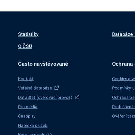
Statistiky
Databáze 
O ČSÚ
Často navštěvované
Ochrana d
Kontakt
Cookies a w
Veřejná databáze
Podmínky u
DataStat (ověřovací provoz)
Ochrana os
Pro média
Prohlášení 
Časopisy
Ověření taz
Nabídka služeb
Katalog produktů