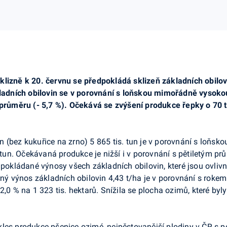
lizně k 20. červnu se předpokládá sklizeň základních obilovin
kladních obilovin se v porovnání s loňskou mimořádně vysokou 
o průměru (- 5,7 %). Očekává se zvýšení produkce řepky o 70 
 (bez kukuřice na zrno) 5 865 tis. tun je v porovnání s loňsk
. tun. Očekávaná produkce je nižší i v porovnání s pětiletým pr
edpokládané výnosy všech základních obilovin, které jsou ovli
 výnos základních obilovin 4,43 t/ha je v porovnání s rokem 
 2,0 % na 1 323 tis. hektarů. Snížila se plocha ozimů, které b
les produkce pšenice ozimé, nejpěstovanější plodiny v ČR s p