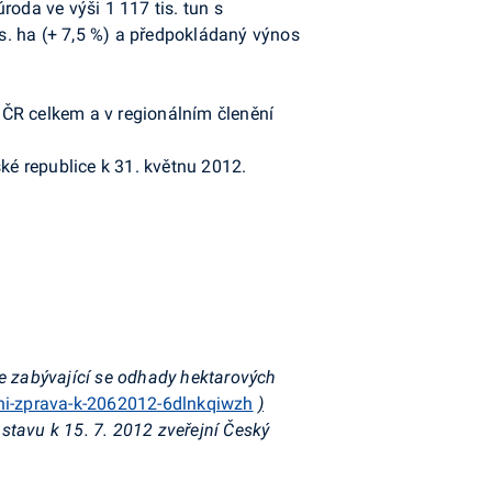
oda ve výši 1 117 tis. tun s
is. ha (+ 7,5 %) a předpokládaný výnos
 ČR celkem a v regionálním členění
ké republice k 31. květnu 2012.
ce zabývající se odhady hektarových
ni-zprava-k-2062012-6dlnkqiwzh
)
stavu k 15. 7. 2012 zveřejní Český