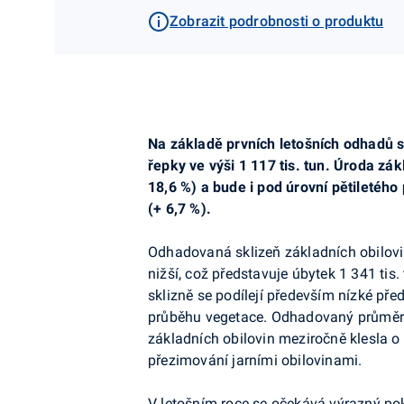
Zobrazit podrobnosti o produktu
Na základě prvních letošních odhadů sk
řepky ve výši 1 117 tis. tun. Úroda zá
18,6 %) a bude i pod úrovní pětiletéh
(+ 6,7 %).
Odhadovaná sklizeň základních obilovin
nižší, což představuje úbytek 1 341 tis
sklizně se podílejí především nízké př
průběhu vegetace. Odhadovaný průměrný
základních obilovin meziročně klesla o
přezimování jarními obilovinami.
V letošním roce se očekává výrazný pok