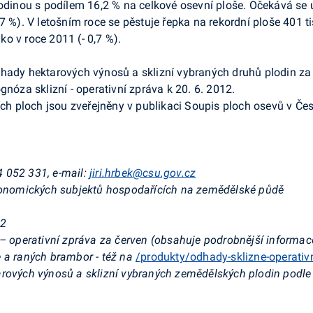
odinou s podílem 16,2 % na celkové osevní ploše. Očekává se úr
7 %). V letošním roce se pěstuje řepka na rekordní ploše 401 t
ako v roce 2011 (- 0,7 %).
dhady hektarových výnosů a sklizní vybraných druhů plodin za
gnóza sklizní - operativní zpráva k 20. 6. 2012.
ích ploch jsou zveřejněny v publikaci Soupis ploch osevů v Čes
74 052 331, e-mail:
jiri.hrbek@csu.gov.cz
ekonomických subjektů hospodařících na zemědělské půdě
12
 – operativní zpráva za červen (obsahuje podrobnější informa
 a raných brambor - též na
/produkty/odhady-sklizne-operativ
rových výnosů a sklizní vybraných zemědělských plodin podle 