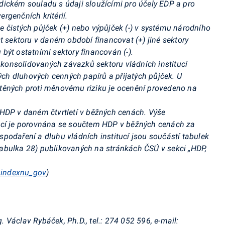
ickém souladu s údaji sloužícími pro účely EDP a pro
rgenčních kritérií.
ýše čistých půjček (+) nebo výpůjček (-) v systému národního
t sektoru v daném období financovat (+) jiné sektory
být ostatními sektory financován (-).
i konsolidovaných závazků sektoru vládních institucí
ných dluhových cenných papírů a přijatých půjček. U
těných proti měnovému riziku je ocenění provedeno na
 HDP v daném čtvrtletí v běžných cenách. Výše
ucí je porovnána se součtem HDP v běžných cenách za
hospodaření a dluhu vládních institucí jsou součástí tabulek
abulka 28) publikovaných na stránkách ČSÚ v sekci „HDP,
a.indexnu_gov
)
g. Václav Rybáček, Ph.D., tel.: 274 052 596, e-mail: