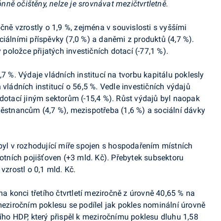
ně očištěny, nelze je srovnávat mezičtvrtletně.
očně vzrostly o 1,9 %, zejména v souvislosti s vyššími
ciálními příspěvky (7,0 %) a daněmi z produktů (4,7 %).
oložce přijatých investičních dotací (-77,1 %).
1,7 %. Výdaje
vládních institucí na tvorbu kapitálu poklesly
vládních institucí o 56,5 %. Vedle investičních výdajů
 dotací jiným sektorům (-15,4 %). Růst výdajů byl naopak
tnancům (4,7 %), mezispotřeba (1,6 %) a sociální dávky
 byl v rozhodující míře spojen s hospodařením místních
votních pojišťoven (+3 mld. Kč). Přebytek subsektoru
vzrostl o 0,1 mld. Kč.
na konci třetího čtvrtletí meziročně z úrovně 40,65 % na
meziročním poklesu se podílel jak pokles nominální úrovně
ního HDP, který přispěl k meziročnímu poklesu dluhu 1,58