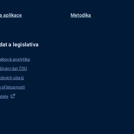
a aplikace
Metodika
at a legislativa
ebová analytika
žívání dat ČSÚ
obních údajů
o přístupnosti
atele