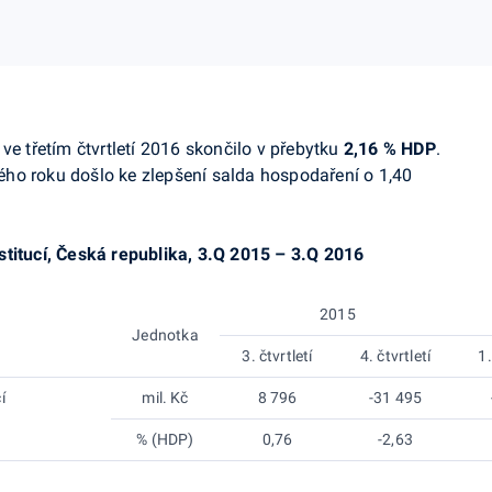
ve třetím čtvrtletí 2016 skončilo v přebytku
2,16 % HDP
.
ho roku došlo ke zlepšení salda hospodaření o 1,40
stitucí, Česká republika, 3.Q 2015 – 3.Q 2016
2015
Jednotka
3. čtvrtletí
4. čtvrtletí
1.
í
mil. Kč
8 796
-31 495
% (HDP)
0,76
-2,63