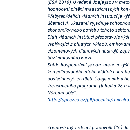
(ESA 2010).
Uvedené údaje jsou v metod
hodnocení plnění maastrichtských konve
Přebytek/deficit vládních institucí je v
účetnictví. Ukazatel vyjadřuje schopnos
ekonomiky nebo potřebu tohoto sektoru 
Dluh vládních institucí představuje výš
vyplývající z přijatých vkladů, emitova
cizoměnových dluhových nástrojů zajiš
bázi smluvního kurzu.
Saldo hospodaření je porovnáno s výší
konsolidovaného dluhu vládních instit
poslední čtyři čtvrtletí. Údaje o saldu 
Transmisního programu (tabulka 25 a t
Národní účty“.
(
http://apl.czso.cz/pll/rocenka/rocenk
Zodpovědný vedoucí pracovník ČSÚ:
In