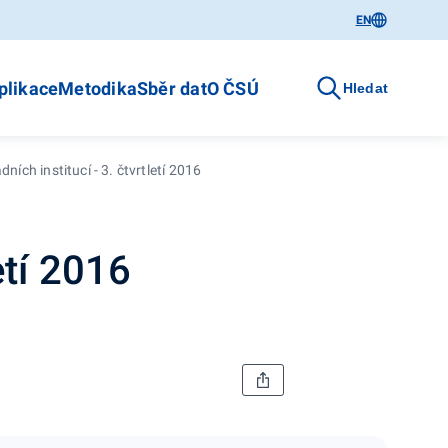
EN
plikace
Metodika
Sběr dat
O ČSÚ
Hledat
ádních institucí - 3. čtvrtletí 2016
letí 2016