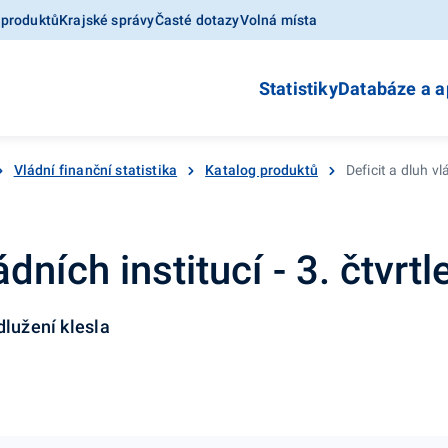
 produktů
Krajské správy
Časté dotazy
Volná místa
Statistiky
Databáze a a
Vládní finanční statistika
Katalog produktů
Deficit a dluh vl
ádních institucí - 3. čtvrt
dlužení klesla