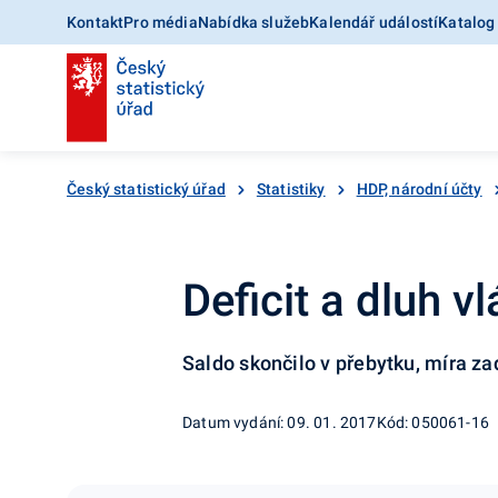
Kontakt
Pro média
Nabídka služeb
Kalendář událostí
Katalog
Český statistický úřad
Statistiky
HDP, národní účty
Deficit a dluh vl
Saldo skončilo v přebytku, míra za
Datum vydání: 09. 01. 2017
Kód: 050061-16