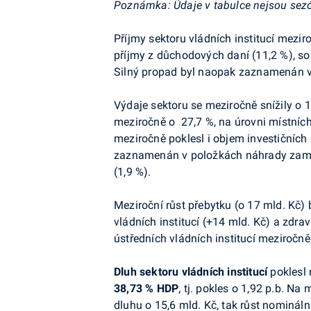
Poznámka: Údaje v tabulce nejsou sezón
Příjmy sektoru vládních institucí mezir
příjmy z důchodových daní (11,2 %), so
Silný propad byl naopak zaznamenán v p
Výdaje sektoru se meziročně snížily o 
meziročně o 27,7 %, na úrovni místních 
meziročně poklesl i objem investičních
zaznamenán v položkách náhrady zaměs
(1,9 %).
Meziroční růst přebytku (o 17 mld. Kč)
vládních institucí (+14 mld. Kč) a zdra
ústředních vládních institucí meziročně 
Dluh sektoru vládních institucí
poklesl 
38,73 % HDP
, tj. pokles o 1,92
p.b
. Na 
dluhu o 15,6 mld. Kč, tak růst nominál