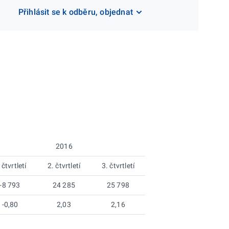
Přihlásit se k odběru, objednat
2016
 čtvrtletí
2. čtvrtletí
3. čtvrtletí
-8 793
24 285
25 798
-0,80
2,03
2,16