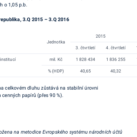
uh o 1,05
p.b
.
 republika, 3.Q 2015 – 3.Q 2016
2015
Jednotka
3. čtvrtletí
4. čtvrtletí
nstitucí
mil. Kč
1 828 434
1 836 255
% (HDP)
40,65
40,32
 na celkovém dluhu zůstává na stabilní úrovni
cenných papírů (přes 90 %).
založena na metodice Evropského systému národních účtů