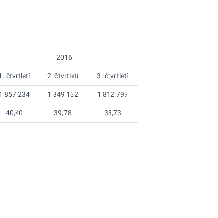
2016
1. čtvrtletí
2. čtvrtletí
3. čtvrtletí
1 857 234
1 849 132
1 812 797
40,40
39,78
38,73