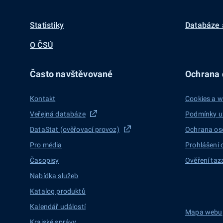
Statistiky
Databáze 
O ČSÚ
Často navštěvované
Ochrana d
Kontakt
Cookies a w
Veřejná databáze
Podmínky u
DataStat (ověřovací provoz)
Ochrana os
Pro média
Prohlášení 
Časopisy
Ověření taz
Nabídka služeb
Katalog produktů
Kalendář událostí
Mapa webu
Krajské správy