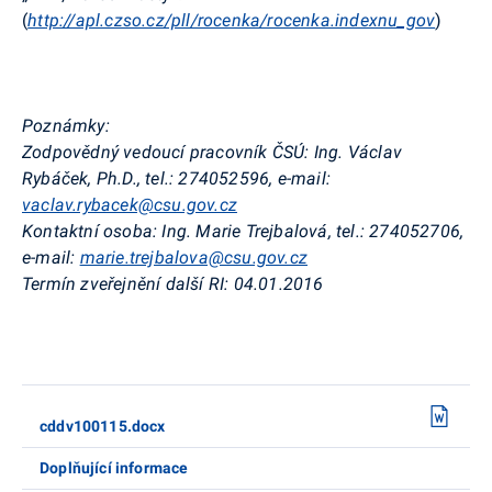
(
http://apl.czso.cz/pll/rocenka/rocenka.indexnu_gov
)
Poznámky:
Zodpovědný vedoucí pracovník ČSÚ: Ing. Václav
Rybáček, Ph.D., tel.: 274052596, e-mail:
vaclav.rybacek@csu.gov.cz
Kontaktní osoba: Ing. Marie Trejbalová, tel.: 274052706,
e-mail:
marie.trejbalova@csu.gov.cz
Termín zveřejnění další RI: 04.01.2016
cddv100115.docx
Doplňující informace