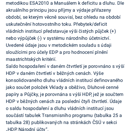
metodikou ESA2010 a Manuálem k deficitu a dluhu. Dle
akruálního principu jsou příjmy a výdaje přiřazeny
období, se kterým věcně souvisí, bez ohledu na období
uskutečnění hotovostního toku.
Přebytek/deficit
vládních institucí představuje výši čistých půjček (+)
nebo výpůjček (-) v systému národního účetnictví.
Uvedené údaje jsou v metodickém souladu s údaji
sloužícími pro účely EDP a pro hodnocení plnění
maastrichtských kritérií.
Saldo hospodaření v daném čtvrtletí je porovnáno s výší
HDP v daném čtvrtletí v běžných cenách. Výše
konsolidovaného dluhu vládních institucí definovaného
jako součet položek Vklady a oběživo, Dluhové cenné
papíry a Půjčky, je porovnána s výší HDP, jež je součtem
HDP v běžných cenách za poslední čtyři čtvrtletí. Údaje
o saldu hospodaření a dluhu vládních institucí jsou
součástí tabulek Transmisního programu (tabulka 25 a
tabulka 28) publikovaných na stránkách ČSÚ v sekci
„HDP, Národní účty“.