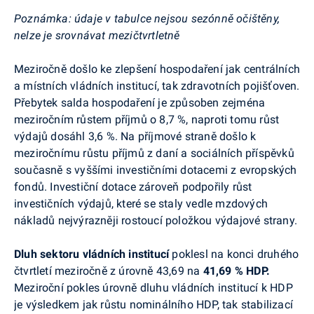
Poznámka: údaje v tabulce nejsou sezónně očištěny,
nelze je srovnávat mezičtvrtletně
Meziročně došlo ke zlepšení hospodaření jak centrálních
a místních vládních institucí, tak zdravotních pojišťoven.
Přebytek salda hospodaření je způsoben zejména
meziročním růstem příjmů o 8,7 %, naproti tomu růst
výdajů dosáhl 3,6 %. Na příjmové straně došlo k
meziročnímu růstu příjmů z daní a sociálních příspěvků
současně s vyššími investičními dotacemi z evropských
fondů. Investiční dotace zároveň podpořily růst
investičních výdajů, které se staly vedle mzdových
nákladů nejvýrazněji rostoucí položkou výdajové strany.
Dluh sektoru vládních institucí
poklesl na konci druhého
čtvrtletí meziročně z úrovně 43,69 na
41,69 % HDP.
Meziroční pokles úrovně dluhu vládních institucí k HDP
je výsledkem jak růstu nominálního HDP, tak stabilizací