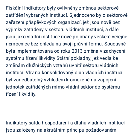
Fiskální indikátory byly ovlivněny změnou sektorové
zatřídění vybraných institucí. Sjednoceno bylo sektorové
zařazení příspěvkových organizací, jež jsou nově bez
výjimky zatříděny v sektoru vládních institucí, a dále
jsou jako vládní instituce nově pojímány veškeré veřejné
nemocnice bez ohledu na svoji právní formu. Současně
byla implementována od roku 2013 změna v zachycení
systému řízení likvidity Státní pokladny, jež vedla ke
změnám dlužnických vztahů uvnitř sektoru vládních
institucí. Vliv na konsolidovaný dluh vládních institucí
byl zanedbatelný vzhledem k omezenému zapojení
jednotek zatříděných mimo vládní sektor do systému
řízení likvidity.
Indikátory salda hospodaření a dluhu vládních institucí
jsou založeny na akruálním principu požadovaném