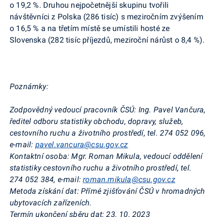
o 19,2 %.
Druhou nejpočetnější skupinu tvořili
návštěvníci z Polska (286 tisíc) s meziročním zvýšením
o 16,5 %
a na třetím místě se umístili hosté ze
Slovenska (282 tisíc příjezdů, meziroční nárůst o 8,4 %).
Poznámky:
Zodpovědný vedoucí pracovník ČSÚ:
Ing. Pavel Vančura,
ředitel
odboru statistiky obchodu, dopravy, služeb,
cestovního ruchu a životního prostředí,
tel. 274 052 096,
e-mail:
pavel.vancura
@csu.gov.cz
Kontaktní osoba:
Mgr. Roman Mikula, vedoucí oddělení
statistiky cestovního ruchu a životního prostředí, tel.
274 052 384, e-mail:
roman.mikula@csu.gov.cz
Metoda získání dat:
Přímé zjišťování ČSÚ v hromadných
ubytovacích zařízeních
.
Termín ukončení sběru dat:
23. 10. 2023