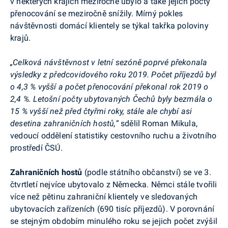
v některých krajích meziročně ubylo a také jejich počty
přenocování se meziročně snížily. Mírný pokles
návštěvnosti domácí klientely se týkal takřka poloviny
krajů.
„Celková návštěvnost v letní sezóně poprvé překonala
výsledky z
předcovidového
roku 2019. Počet příjezdů byl
o 4,3 % vyšší a počet přenocování překonal rok 2019 o
2,4 %. Letošní počty ubytovaných Čechů byly bezmála o
15 % vyšší než před čtyřmi roky, stále ale chybí asi
desetina zahraničních hostů,“
sdělil Roman Mikula,
vedoucí
oddělení statistiky cestovního ruchu a životního
prostředí
ČSÚ.
Zahraničních hostů
(podle státního občanství) se ve 3.
čtvrtletí nejvíce ubytovalo z Německa. Němci stále tvořili
více než pětinu zahraniční klientely ve sledovaných
ubytovacích zařízeních (690 tisíc příjezdů). V porovnání
se stejným obdobím minulého roku se jejich počet zvýšil