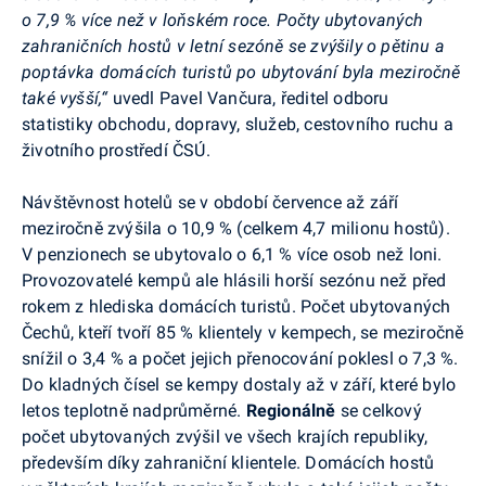
o 7,9 % více než v loňském roce. Počty ubytovaných
zahraničních hostů v letní sezóně se zvýšily o pětinu a
poptávka domácích turistů po ubytování byla meziročně
také vyšší,“
uvedl Pavel Vančura,
ředitel odboru
statistiky obchodu, dopravy, služeb, cestovního ruchu a
životního prostředí ČSÚ.
Návštěvnost hotelů se v období července až září
meziročně zvýšila o 10,9 % (celkem 4,7 milionu hostů).
V penzionech se ubytovalo o 6,1 % více osob než loni.
Provozovatelé kempů ale hlásili horší sezónu než před
rokem z hlediska domácích turistů. Počet ubytovaných
Čechů, kteří tvoří 85 % klientely v kempech, se meziročně
snížil o 3,4 % a počet jejich přenocování poklesl o 7,3 %.
Do kladných čísel se kempy dostaly až v září, které bylo
letos teplotně nadprůměrné.
Regionálně
se celkový
počet ubytovaných zvýšil ve všech krajích republiky,
především díky zahraniční klientele. Domácích hostů