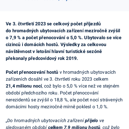
Ve 3. čtvrtletí 2023 se celkový počet příjezdů
do hromadných ubytovacích zařízení meziročně zvýšil
o 7,9 % a počet přenocování o 5,0 %. Ubytovalo se více
cizinců i domácích hostů. Výsledky za celkovou
návštěvnost v letošní hlavní turistické sezóně
překonaly
předcovidový
rok 2019.
Počet přenocování hostů
v hromadných ubytovacích
zařízeních dosáhl ve 3. čtvrtletí roku 2023 celkem
21,4 milionu nocí
, což bylo o 5,0 % více než ve stejném
období předchozího roku. Počet přenocování
nerezidentů se zvýšil o 18,8 %, ale počet nocí strávených
domácími hosty meziročně mírně poklesl o 1,0 %.
„Do hromadných ubytovacích zařízení
přijelo
ve
sledovaném období
celkem 7,9 milionu h
ostů
,
což bylo