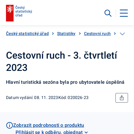
Český statistický úřad
Statistiky
Cestovní ruch
Návštěv
Cestovní ruch - 3. čtvrtletí
2023
Hlavní turistická sezóna byla pro ubytovatele úspěšná
Datum vydání: 08. 11. 2023
Kód: 020026-23
Zobrazit podrobnosti o produktu
Přihlásit se k odběru, objednat