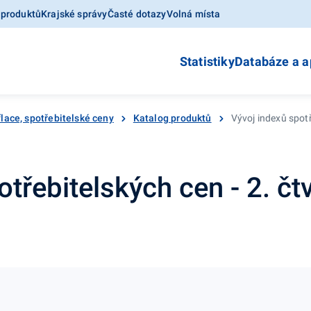
 produktů
Krajské správy
Časté dotazy
Volná místa
Statistiky
Databáze a a
flace, spotřebitelské ceny
Katalog produktů
Vývoj indexů spotř
třebitelských cen - 2. čtv