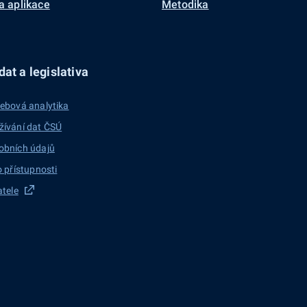
a aplikace
Metodika
at a legislativa
ebová analytika
žívání dat ČSÚ
obních údajů
o přístupnosti
atele