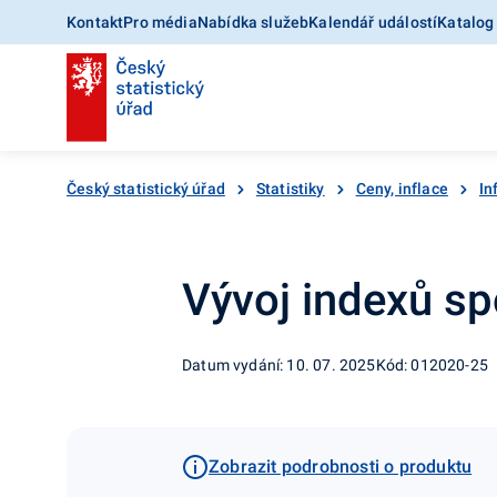
Kontakt
Pro média
Nabídka služeb
Kalendář událostí
Katalog
Český statistický úřad
Statistiky
Ceny, inflace
In
Vývoj indexů spo
Datum vydání: 10. 07. 2025
Kód: 012020-25
Zobrazit podrobnosti o produktu