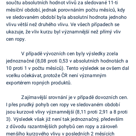
součtu absolutních hodnot vlivů za sledované 11-ti
měsíční období, jednak porovnáním počtu měsíců, kdy
ve sledovaném období byla absolutní hodnota jednoho
vlivu větší než druhého vlivu. Ve všech případech se
ukazuje, že vliv kurzu byl významnější než přímý vliv
cen ropy.
V případě vývozních cen byly výsledky zcela
jednoznačné (8,08 proti 0,53 v absolutních hodnotách a
10 proti 1 v počtu měsíců). Tento výsledek se ovšem dal
vcelku očekávat, protože ČR není významným
exportérem ropných produktů.
Zajímavější srovnání je v případě dovozních cen.
I přes prudký pohyb cen ropy ve sledovaném období
jsou kurzové vlivy významnější (8,11 proti 2,91 a 8 proti
3). Výsledek však již není tak jednoznačný, především
z důvodu razantnějších pohybů cen ropy a zároveň
menšího kurzového vlivu v posledních 2 měsících