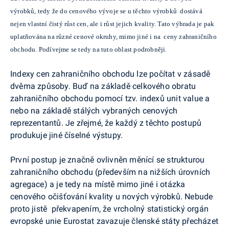
výrobků, tedy že do cenového vývoje se u těchto výrobků dostává
nejen vlastní čistý růst cen, ale i růst jejich kvality. Tato výhrada je pak
uplatňována na různé cenové okruhy, mimo jiné i na ceny zahraničního
obchodu. Podívejme se tedy na tuto oblast podrobněji.
Indexy cen zahraničního obchodu lze počítat v zásadě
dvěma způsoby. Buď na základě celkového obratu
zahraničního obchodu pomocí tzv. indexů unit value a
nebo na základě stálých vybraných cenových
reprezentantů. Je zřejmé, že každý z těchto postupů
produkuje jiné číselné výstupy.
První postup je značně ovlivněn měnící se strukturou
zahraničního obchodu (především na nižších úrovních
agregace) a je tedy na místě mimo jiné i otázka
cenového očišťování kvality u nových výrobků. Nebude
proto jistě překvapením, že vrcholný statistický orgán
evropské unie Eurostat zavazuje členské státy přecházet