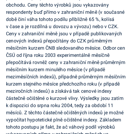
obchodu. Ceny těchto výrobků jsou vykazovány
respondenty buď přímo v zahraniční měně (v současné
době činí váha tohoto podílu přibližně 65 %, kolísá
v čase a je rozdílná u dovozu a vývozu) nebo v CZK.
Ceny v zahraniční měně jsou v případě publikovaných
cenových indexů přepočítány do CZK průměrným
měsíčním kurzem ČNB sledovaného měsíce. Odbor cen
ČSÚ od října roku 2003 experimentálně měsíčně
přepočítává rovněž ceny v zahraniční měně průměrným
měsíčním kurzem minulého měsíce (v případě
meziměsíčních indexů), případně průměrným měsíčním
kurzem stejného měsíce předchozího roku (v případě
meziročních indexů) a získává tak cenové indexy
částečně očištěné o kurzové vlivy. Výsledky jsou zatím
k dispozici do srpna roku 2004, tedy za období 11
měsíců. Z těchto částečně očištěných indexů je možné
vypočítat hypotetické plně očištěné indexy. Základem
tohoto postupu je fakt, že ač váhový podíl výrobků