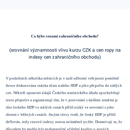
Co hýbe cenami zahraničního obchodu?
(srovnání významnosti vlivu kurzu CZK a cen ropy na
indexy cen zahraničního obchodu)
V posledních několika měsících je v naší odborné veřejnosti poměrně
široce diskutována otázka růstu našeho HDP a jeho přepočtu do stálých
cen. Někteří oponenti údajů Českého statistického úřadu zpochybňují
tento přepočet a argumentují tím, že v porovnání s dalšími zeměmi je
růst českého HDP ve stálých cenách příliš nízký ve srovnání s jeho
růstem v běžných cenách. Jinými slovy tvrdí, že český HDP je příliš
deflován, tedy cenové indexy rostou neúměrně rychle. Domnívají se, že
důvodem by mohlo být nedostatečné očištění kvality u nových