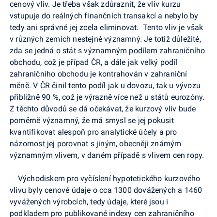
cenový vliv. Je třeba však zdůraznit, že vliv kurzu
vstupuje do reálných finančních transakcí a nebylo by
tedy ani správné jej zcela eliminovat. Tento vliv je však
v různých zemích nestejně významný. Je totiž důležité,
zda se jedná o stát s významným podílem zahraničního
obchodu, což je případ ČR, a dále jak velký podíl
zahraničního obchodu je kontrahován v zahraniční
měně. V ČR činil tento podíl jak u dovozu, tak u vývozu
přibližně 90 %, což je výrazně více než u států eurozóny.
Z těchto důvodů se dá očekávat, že kurzový vliv bude
poměrně významný, že má smysl se jej pokusit
kvantifikovat alespoň pro analytické účely a pro
názornost jej porovnat s jiným, obecněji známým
významným vlivem, v daném případě s vlivem cen ropy.
Východiskem pro vyčíslení hypotetického kurzového
vlivu byly cenové údaje o cca 1300 dovážených a 1460
vyvážených výrobcích, tedy údaje, které jsou i
podkladem pro publikované indexy cen zahraničního