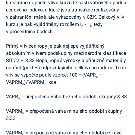
lineárního dopočtu vlivu kurzu té části váhového podílu
cenového indexu, u které jsou transakce realizovány
v zahraniční měně, ale vykazovány v CZK. Celkový vliv
kurzu je pak vyjádřitelný rozdílem I
- I
, tedy
p
H
v procentních bodech.
Přímý vliv cen ropy je pak nejlépe vyjádřitelný
absolutním vlivem podskupiny mezinárodní klasifikace
SITC2 – 3.33 Ropa, ropné výrobky a příbuzné materiály
na růst (pokles) odpovídajícího celkového indexu. Tento
vliv se vypočte podle vzorce: 100 * (VAPR
–
s
VAPRM
)/VAPRM
, kde
s
c
VAPR
= přepočtená váha běžného období skupiny 3.33
s
VAPRM
= přepočtená váha minulého období skupiny
s
3.33
VAPRM
= přepočtená váha minulého období celková
c