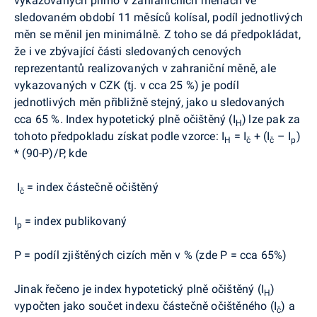
vykazovaných přímo v zahraničních měnách ve
sledovaném období 11 měsíců kolísal, podíl jednotlivých
měn se měnil jen minimálně. Z toho se dá předpokládat,
že i ve zbývající části sledovaných cenových
reprezentantů realizovaných v zahraniční měně, ale
vykazovaných v CZK (tj. v cca 25 %) je podíl
jednotlivých měn přibližně stejný, jako u sledovaných
cca 65 %. Index hypotetický plně očištěný (I
)
lze pak za
H
tohoto předpokladu získat podle vzorce: I
= I
+ (I
– I
)
H
č
č
p
* (90-P)/P, kde
I
= index částečně očištěný
č
I
= index publikovaný
p
P = podíl zjištěných cizích měn v % (zde P = cca 65%)
Jinak řečeno je index hypotetický plně očištěný (I
)
H
vypočten jako součet indexu částečně očištěného (I
) a
č