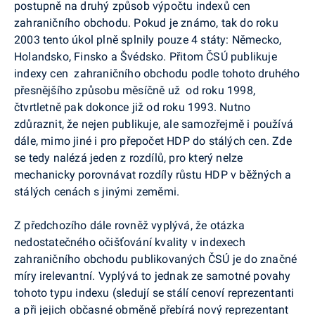
postupně na druhý způsob výpočtu indexů cen
zahraničního obchodu. Pokud je známo, tak do roku
2003 tento úkol plně splnily pouze 4 státy: Německo,
Holandsko, Finsko a Švédsko. Přitom ČSÚ publikuje
indexy cen zahraničního obchodu podle tohoto druhého
přesnějšího způsobu měsíčně už od roku 1998,
čtvrtletně pak dokonce již od roku 1993. Nutno
zdůraznit, že nejen publikuje, ale samozřejmě i používá
dále, mimo jiné i pro přepočet HDP do stálých cen. Zde
se tedy nalézá jeden z rozdílů, pro který nelze
mechanicky porovnávat rozdíly růstu HDP v běžných a
stálých cenách s jinými zeměmi.
Z předchozího dále rovněž vyplývá, že otázka
nedostatečného očišťování kvality v indexech
zahraničního obchodu publikovaných ČSÚ je do značné
míry irelevantní. Vyplývá to jednak ze samotné povahy
tohoto typu indexu (sledují se stálí cenoví reprezentanti
a při jejich občasné obměně přebírá nový reprezentant