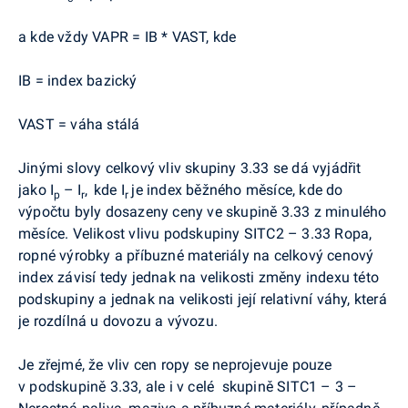
a kde vždy VAPR = IB * VAST, kde
IB = index bazický
VAST = váha stálá
Jinými slovy celkový vliv skupiny 3.33 se dá vyjádřit
jako I
– I
,
kde I
je index běžného měsíce, kde do
p
r
r
výpočtu byly dosazeny ceny ve skupině 3.33 z minulého
měsíce. Velikost vlivu podskupiny SITC2 – 3.33 Ropa,
ropné výrobky a příbuzné materiály na celkový cenový
index závisí tedy jednak na velikosti změny indexu této
podskupiny a jednak na velikosti její relativní váhy, která
je rozdílná u dovozu a vývozu.
Je zřejmé, že vliv cen ropy se neprojevuje pouze
v podskupině 3.33, ale i v celé skupině SITC1 – 3 –