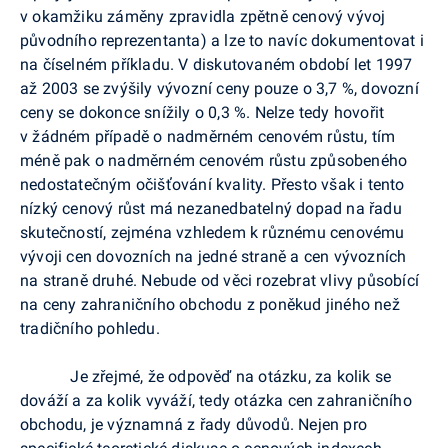
v okamžiku záměny zpravidla zpětně cenový vývoj
původního reprezentanta) a lze to navíc dokumentovat i
na číselném příkladu. V diskutovaném období let 1997
až 2003 se zvýšily vývozní ceny pouze o 3,7 %, dovozní
ceny se dokonce snížily o 0,3 %. Nelze tedy hovořit
v žádném případě o nadměrném cenovém růstu, tím
méně pak o nadměrném cenovém růstu způsobeného
nedostatečným očišťování kvality. Přesto však i tento
nízký cenový růst má nezanedbatelný dopad na řadu
skutečností, zejména vzhledem k různému cenovému
vývoji cen dovozních na jedné straně a cen vývozních
na straně druhé. Nebude od věci rozebrat vlivy působící
na ceny zahraničního obchodu z poněkud jiného než
tradičního pohledu.
Je zřejmé, že odpověď na otázku, za kolik se
dováží a za kolik vyváží, tedy otázka cen zahraničního
obchodu, je významná z řady důvodů. Nejen pro