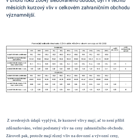
v únoru roku 2004) sledovaného období, byl i v těchto
měsících kurzový vliv v celkovém zahraničním obchodu
významnější.
Z uvedených údajů vyplývá, že kurzové vlivy mají, ač to není příliš
zdůrazňováno, velmi podstatný vliv na ceny zahraničního obchodu.
Zároveň pak, protože mají různý vliv na dovozní a vývozní ceny,