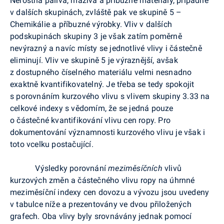
Nerostná paliva, maziva a příbuzné materiály, případně
v dalších skupinách, zvláště pak ve skupině 5 –
Chemikálie a příbuzné výrobky. Vliv v dalších
podskupinách skupiny 3 je však zatím poměrně
nevýrazný a navíc místy se jednotlivé vlivy i částečně
eliminují. Vliv ve skupině 5 je výraznější, avšak
z dostupného číselného materiálu velmi nesnadno
exaktně kvantifikovatelný. Je třeba se tedy spokojit
s porovnáním kurzového vlivu s vlivem skupiny 3.33 na
celkové indexy s vědomím, že se jedná pouze
o částečné kvantifikování vlivu cen ropy. Pro
dokumentování významnosti kurzového vlivu je však i
toto vcelku postačující.
Výsledky porovnání
meziměsíčních
vlivů
kurzových změn a částečného vlivu ropy na úhrnné
meziměsíční indexy cen dovozu a vývozu jsou uvedeny
v tabulce níže a prezentovány ve dvou přiložených
grafech. Oba vlivy byly srovnávány jednak pomocí