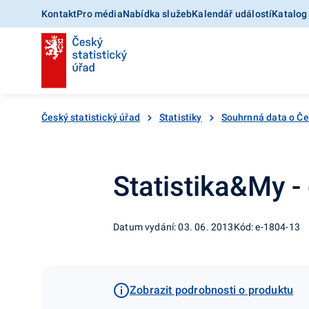
Kontakt
Pro média
Nabídka služeb
Kalendář událostí
Katalog
Český statistický úřad
Statistiky
Souhrnná data o Č
Statistika&My -
Datum vydání: 03. 06. 2013
Kód: e-1804-13
Zobrazit podrobnosti o produktu