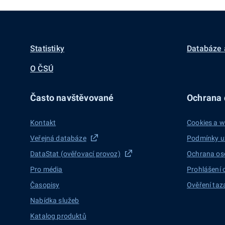
Statistiky
Databáze 
O ČSÚ
Často navštěvované
Ochrana d
Kontakt
Cookies a w
Veřejná databáze
Podmínky u
DataStat (ověřovací provoz)
Ochrana os
Pro média
Prohlášení 
Časopisy
Ověření taz
Nabídka služeb
Katalog produktů