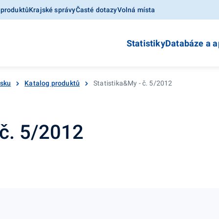
 produktů
Krajské správy
Časté dotazy
Volná místa
Statistiky
Databáze a a
esku
Katalog produktů
Statistika&My - č. 5/2012
 č. 5/2012