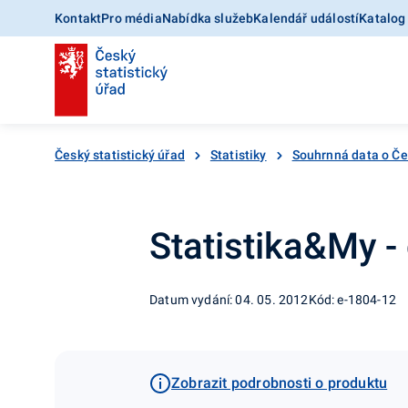
Kontakt
Pro média
Nabídka služeb
Kalendář událostí
Katalog
Český statistický úřad
Statistiky
Souhrnná data o Č
Statistika&My -
Datum vydání: 04. 05. 2012
Kód: e-1804-12
Zobrazit podrobnosti o produktu