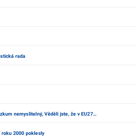
stická rada
ýzkum nemyslitelný, Věděli jste, že v EU27…
d roku 2000 poklesly