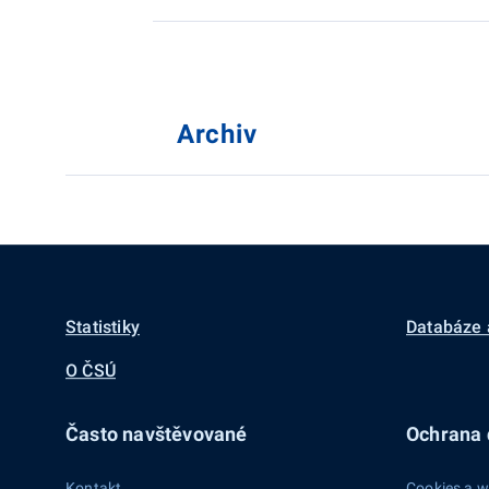
Archiv
Statistiky
Databáze 
O ČSÚ
Často navštěvované
Ochrana d
Kontakt
Cookies a w