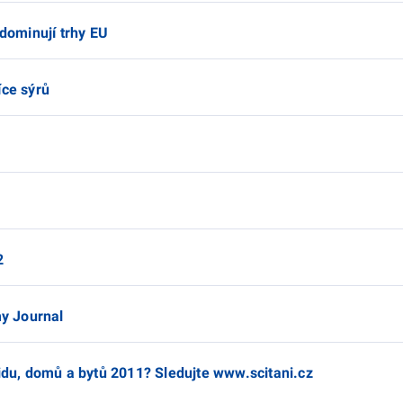
ominují trhy EU
íce sýrů
2
my Journal
lidu, domů a bytů 2011? Sledujte www.scitani.cz