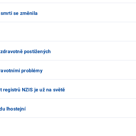
 smrti se změnila
o zdravotně postižených
ravotními problémy
t registrů NZIS je už na světě
du lhostejní