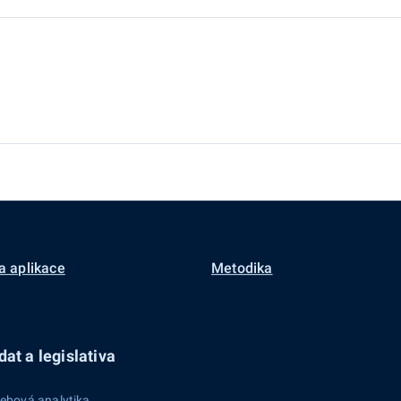
a aplikace
Metodika
at a legislativa
ebová analytika