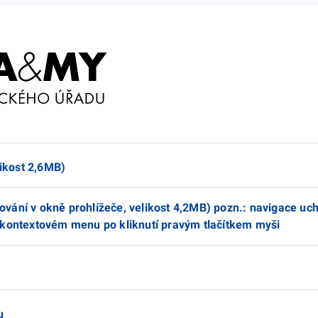
likost 2,6MB)
istování v okně prohlížeče, velikost 4,2MB) pozn.: navigace u
 kontextovém menu po kliknutí pravým tlačítkem myši
u