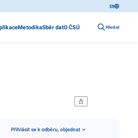
EN
plikace
Metodika
Sběr dat
O ČSÚ
Hledat
Přihlásit se k odběru, objednat