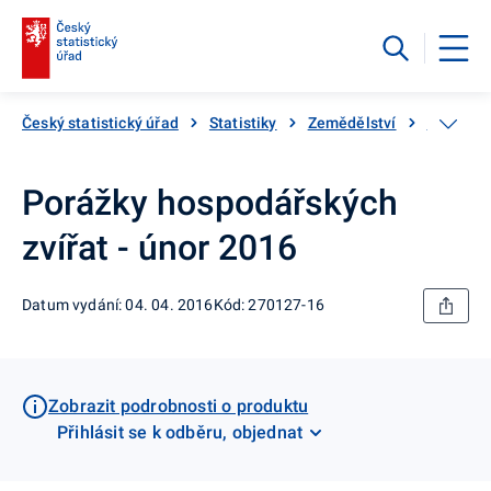
Český statistický úřad
Statistiky
Zemědělství
Živočišn
Porážky hospodářských
zvířat - únor 2016
Datum vydání: 04. 04. 2016
Kód: 270127-16
Zobrazit podrobnosti o produktu
Přihlásit se k odběru, objednat