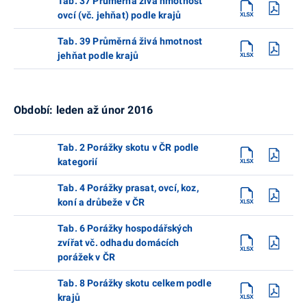
Tab. 37 Průměrná živá hmotnost
ovcí (vč. jehňat) podle krajů
Tab. 39 Průměrná živá hmotnost
jehňat podle krajů
Období: leden až únor 2016
Tab. 2 Porážky skotu v ČR podle
kategorií
Tab. 4 Porážky prasat, ovcí, koz,
koní a drůbeže v ČR
Tab. 6 Porážky hospodářských
zvířat vč. odhadu domácích
porážek v ČR
Tab. 8 Porážky skotu celkem podle
krajů