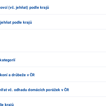
vcí (vč. jehňat) podle krajů
jehňat podle krajů
kategorií
 koní a drůbeže v ČR
vířat vč. odhadu domácích porážek v ČR
le krajů