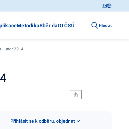
EN
plikace
Metodika
Sběr dat
O ČSÚ
Hledat
t - únor 2014
14
Přihlásit se k odběru, objednat