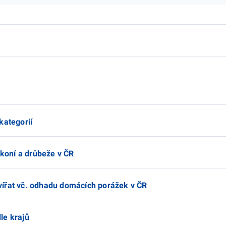
kategorií
 koní a drůbeže v ČR
vířat vč. odhadu domácích porážek v ČR
le krajů