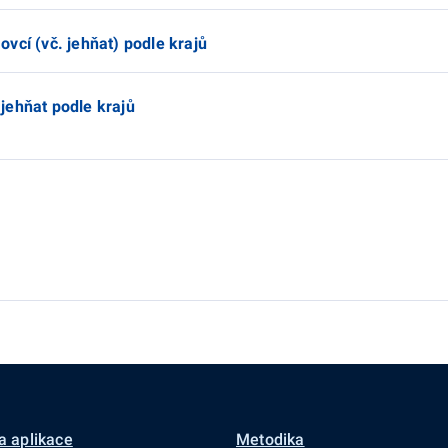
vcí (vč. jehňat) podle krajů
jehňat podle krajů
a aplikace
Metodika