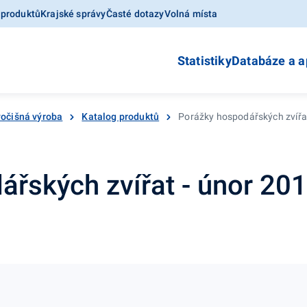
 produktů
Krajské správy
Časté dotazy
Volná místa
Statistiky
Databáze a a
vočišná výroba
Katalog produktů
Porážky hospodářských zvířa
řských zvířat - únor 20