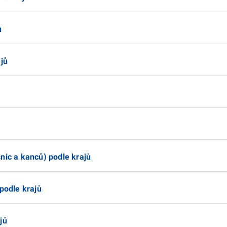
ů
ajů
ů
ů
nic a kanců) podle krajů
 podle krajů
jů