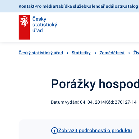
Kontakt
Pro média
Nabídka služeb
Kalendář událostí
Katalog
Český statistický úřad
Statistiky
Zemědělství
Ži
Porážky hospodá
Datum vydání: 04. 04. 2014
Kód: 270127-14
Zobrazit podrobnosti o produktu