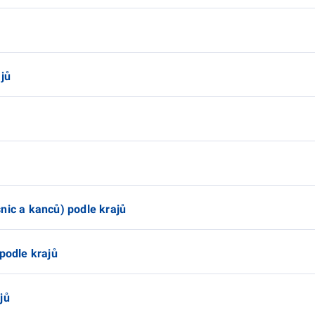
ajů
ů
ů
nic a kanců) podle krajů
 podle krajů
jů