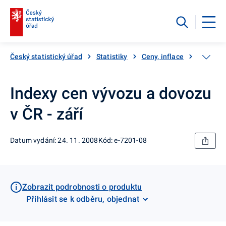
Český statistický úřad
Statistiky
Ceny, inflace
Ceny vý
Indexy cen vývozu a dovozu
v ČR - září
Datum vydání: 24. 11. 2008
Kód: e-7201-08
Zobrazit podrobnosti o produktu
Přihlásit se k odběru, objednat