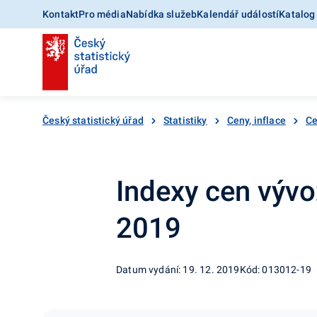
Kontakt
Pro média
Nabídka služeb
Kalendář událostí
Katalog
Český statistický úřad
Statistiky
Ceny, inflace
Ce
Indexy cen vývo
2019
Datum vydání: 19. 12. 2019
Kód: 013012-19