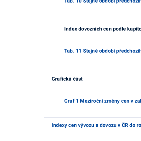
Tab. 10 Stejné období předchozí
Index dovozních cen podle kapit
Tab. 11 Stejné období předchozí
Grafická část
Graf 1 Meziroční změny cen v z
Indexy cen vývozu a dovozu v ČR do 