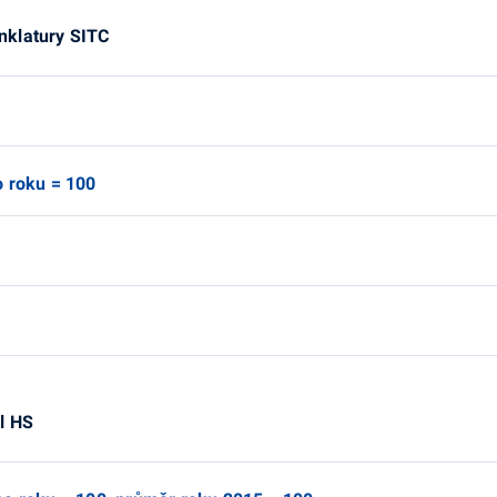
nklatury SITC
o roku = 100
l HS