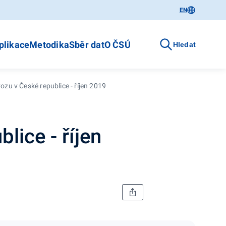
EN
plikace
Metodika
Sběr dat
O ČSÚ
Hledat
ozu v České republice - říjen 2019
lice - říjen