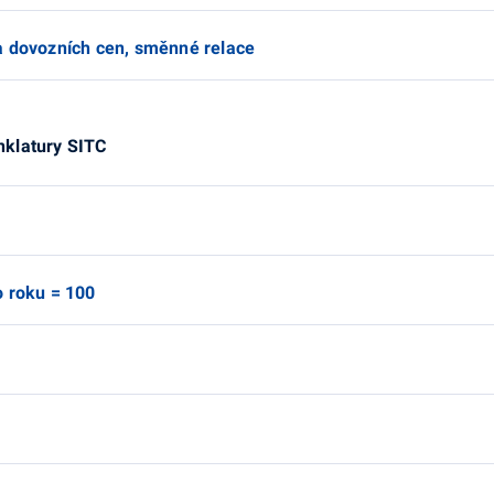
a dovozních cen, směnné relace
nklatury SITC
o roku = 100