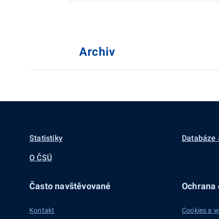
Archiv
Statistiky
Databáze 
O ČSÚ
Často navštěvované
Ochrana d
Kontakt
Cookies a w