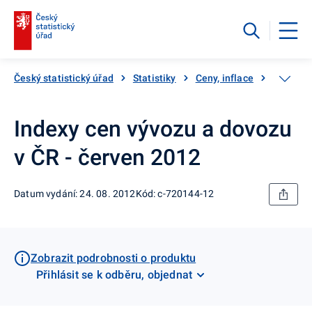
Český statistický úřad
Statistiky
Ceny, inflace
Ceny vý
Indexy cen vývozu a dovozu
v ČR - červen 2012
Datum vydání: 24. 08. 2012
Kód: c-720144-12
Zobrazit podrobnosti o produktu
Přihlásit se k odběru, objednat