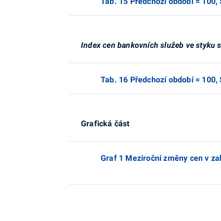
Tab. 15 Předchozí období = 10
Index cen bankovních služeb ve styku 
Tab. 16 Předchozí období = 10
Grafická část
Graf 1 Meziroční změny cen v z