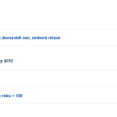
a dovozních cen, směnné relace
ry SITC
o roku = 100