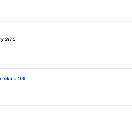
ry SITC
o roku = 100