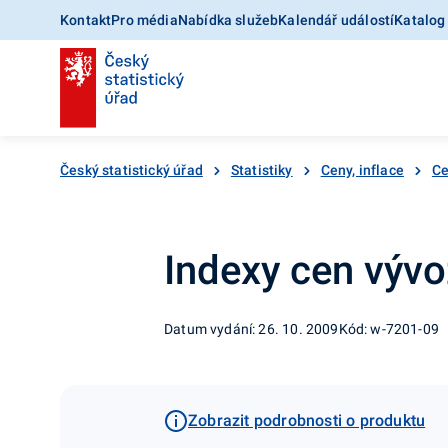
Kontakt
Pro média
Nabídka služeb
Kalendář událostí
Katalog
Český statistický úřad
Statistiky
Ceny, inflace
Ce
Indexy cen vývo
Datum vydání: 26. 10. 2009
Kód: w-7201-09
Zobrazit podrobnosti o produktu