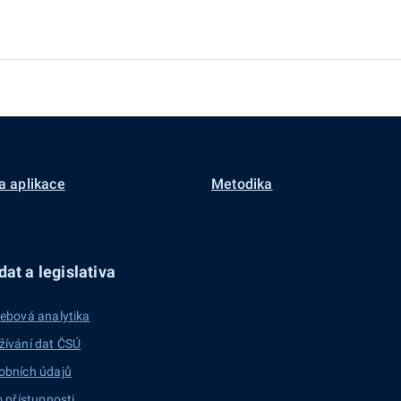
a aplikace
Metodika
at a legislativa
ebová analytika
žívání dat ČSÚ
obních údajů
o přístupnosti