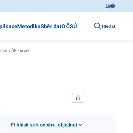
EN
plikace
Metodika
Sběr dat
O ČSÚ
Hledat
ozu v ČR - srpen
Přihlásit se k odběru, objednat