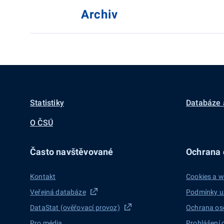
Archiv
Statistiky
Databáze 
O ČSÚ
Často navštěvované
Ochrana d
Kontakt
Cookies a w
Veřejná databáze
Podmínky u
DataStat (ověřovací provoz)
Ochrana os
Pro média
Prohlášení 